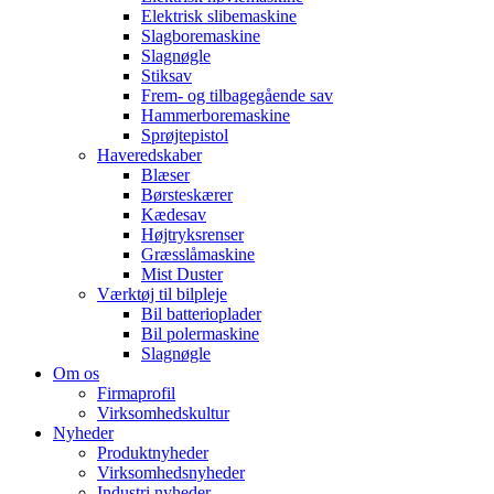
Elektrisk slibemaskine
Slagboremaskine
Slagnøgle
Stiksav
Frem- og tilbagegående sav
Hammerboremaskine
Sprøjtepistol
Haveredskaber
Blæser
Børsteskærer
Kædesav
Højtryksrenser
Græsslåmaskine
Mist Duster
Værktøj til bilpleje
Bil batterioplader
Bil polermaskine
Slagnøgle
Om os
Firmaprofil
Virksomhedskultur
Nyheder
Produktnyheder
Virksomhedsnyheder
Industri nyheder