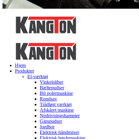
Hjem
Produkter
El-værktøj
Vinkelsliber
Bæltepudser
Bil polermaskine
Rundsav
Trådløst værktøj
Afskåret maskine
Nedrivningshammer
Gipspudser
Jordbor
Elektrisk håndmixer
Elektrisk høvlemaskine