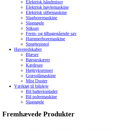
Elektrisk håndmixer
Elektrisk høvlemaskine
Elektrisk slibemaskine
Slagboremaskine
Slagnøgle
Stiksav
Frem- og tilbagegående sav
Hammerboremaskine
Sprøjtepistol
Haveredskaber
Blæser
Børsteskærer
Kædesav
Højtryksrenser
Græsslåmaskine
Mist Duster
Værktøj til bilpleje
Bil batterioplader
Bil polermaskine
Slagnøgle
Fremhævede Produkter