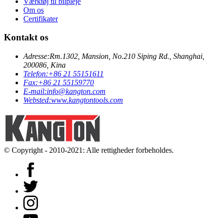
Værktøj til bilpleje
Om os
Certifikater
Kontakt os
Adresse:
Rm.1302, Mansion, No.210 Siping Rd., Shanghai,
200086, Kina
Telefon:
+86 21 55151611
Fax:
+86 21 55159770
E-mail:
info@kangton.com
Websted:
www.kangtontools.com
© Copyright - 2010-2021: Alle rettigheder forbeholdes.