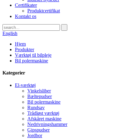
Certifikater
Produktcertifikat
Kontakt os
English
Hjem
Produkter
Værktøj til bilpleje
Bil polermaskine
Kategorier
El-værktøj
Vinkelsliber
Bæltepudser
Bil polermaskine
Rundsav
Trådløst værktøj
Afskåret maskine
Nedrivningshammer
Gipspudser
Jordbor