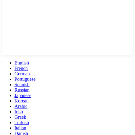
English
French
German
Portuguese
Spanish
Russian
Japanese
Korean
Arabic
Irish
Greek
Turkish
Italian
Danish