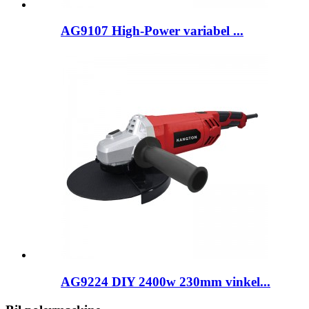
AG9107 High-Power variabel ...
AG9224 DIY 2400w 230mm vinkel...