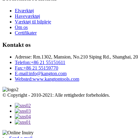
Elværktøj
Haveværktøj
Værktøj til bilpleje
Om os
Certifikater
Kontakt os
Adresse:
Rm.1302, Mansion, No.210 Siping Rd., Shanghai, 2
Telefon:
+86 21 55151611
Fax:
+86 21 55159770
E-mail:
info@kangton.com
Websted:
www.kangtontools.com
© Copyright - 2010-2021: Alle rettigheder forbeholdes.