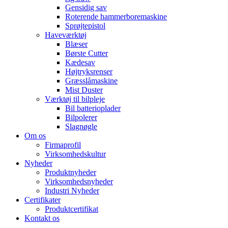
Gensidig sav
Roterende hammerboremaskine
Sprøjtepistol
Haveværktøj
Blæser
Børste Cutter
Kædesav
Højtryksrenser
Græsslåmaskine
Mist Duster
Værktøj til bilpleje
Bil batterioplader
Bilpolerer
Slagnøgle
Om os
Firmaprofil
Virksomhedskultur
Nyheder
Produktnyheder
Virksomhedsnyheder
Industri Nyheder
Certifikater
Produktcertifikat
Kontakt os