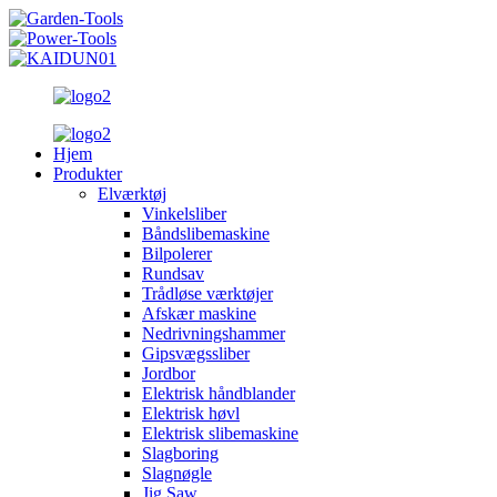
Hjem
Produkter
Elværktøj
Vinkelsliber
Båndslibemaskine
Bilpolerer
Rundsav
Trådløse værktøjer
Afskær maskine
Nedrivningshammer
Gipsvægssliber
Jordbor
Elektrisk håndblander
Elektrisk høvl
Elektrisk slibemaskine
Slagboring
Slagnøgle
Jig Saw