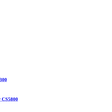
5300
r CS5800