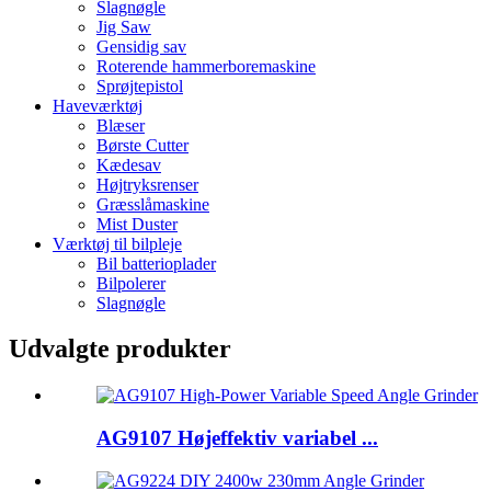
Slagnøgle
Jig Saw
Gensidig sav
Roterende hammerboremaskine
Sprøjtepistol
Haveværktøj
Blæser
Børste Cutter
Kædesav
Højtryksrenser
Græsslåmaskine
Mist Duster
Værktøj til bilpleje
Bil batterioplader
Bilpolerer
Slagnøgle
Udvalgte produkter
AG9107 Højeffektiv variabel ...