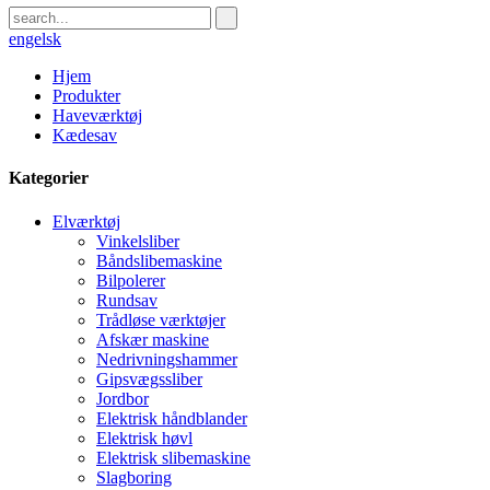
engelsk
Hjem
Produkter
Haveværktøj
Kædesav
Kategorier
Elværktøj
Vinkelsliber
Båndslibemaskine
Bilpolerer
Rundsav
Trådløse værktøjer
Afskær maskine
Nedrivningshammer
Gipsvægssliber
Jordbor
Elektrisk håndblander
Elektrisk høvl
Elektrisk slibemaskine
Slagboring