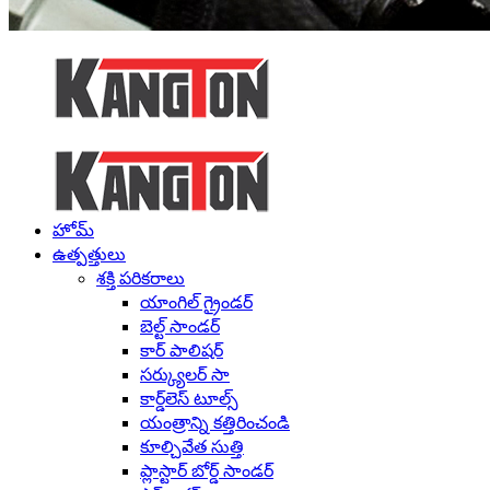
హోమ్
ఉత్పత్తులు
శక్తి పరికరాలు
యాంగిల్ గ్రైండర్
బెల్ట్ సాండర్
కార్ పాలిషర్
సర్క్యులర్ సా
కార్డ్‌లెస్ టూల్స్
యంత్రాన్ని కత్తిరించండి
కూల్చివేత సుత్తి
ప్లాస్టార్ బోర్డ్ సాండర్