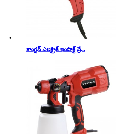
కాంగ్టన్ ఎలక్ట్రిక్ ఇంపాక్ట్ వ్రే...