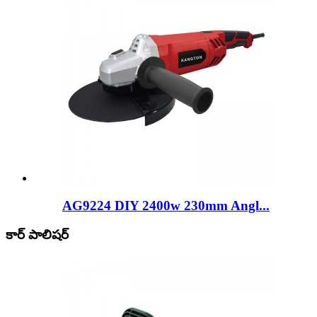
AG9224 DIY 2400w 230mm Angl...
కార్ పాలిషర్