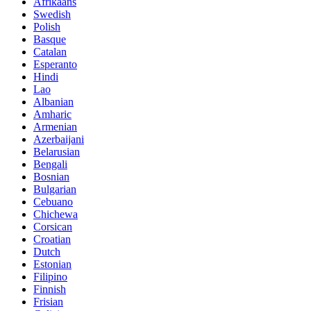
Afrikaans
Swedish
Polish
Basque
Catalan
Esperanto
Hindi
Lao
Albanian
Amharic
Armenian
Azerbaijani
Belarusian
Bengali
Bosnian
Bulgarian
Cebuano
Chichewa
Corsican
Croatian
Dutch
Estonian
Filipino
Finnish
Frisian