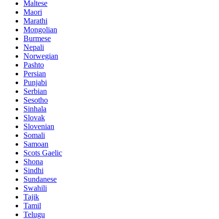
Maltese
Maori
Marathi
Mongolian
Burmese
Nepali
Norwegian
Pashto
Persian
Punjabi
Serbian
Sesotho
Sinhala
Slovak
Slovenian
Somali
Samoan
Scots Gaelic
Shona
Sindhi
Sundanese
Swahili
Tajik
Tamil
Telugu