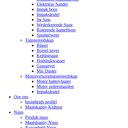
Elektriese Sander
Impak boor
Impaksleutel
Jig Saw
Wederkerende Saag
Roterende hamerboor
Spuitgeweer
Tuingereedskap
Blaser
Borsel snyer
Kettingsaag
Hoëdrukwasser
Grassnyer
Mis Duster
Motorversorgingsgereedskap
Motor batterylaaier
Motor poleermasjien
Impaksleutel
Oor ons
besigheids profiel
Maatskappy Kultuur
Nuus
Produk nuus
Maatskappy Nuus
Nywerheid Nuus