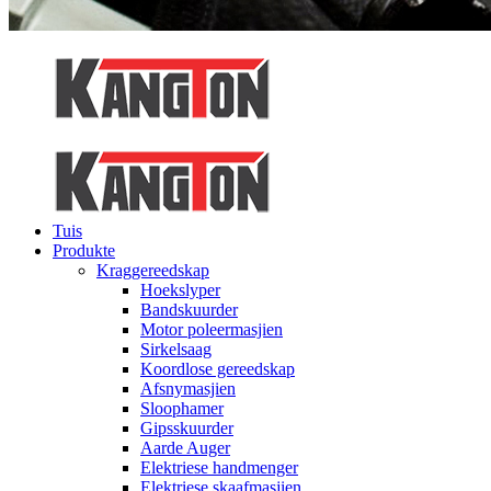
Tuis
Produkte
Kraggereedskap
Hoekslyper
Bandskuurder
Motor poleermasjien
Sirkelsaag
Koordlose gereedskap
Afsnymasjien
Sloophamer
Gipsskuurder
Aarde Auger
Elektriese handmenger
Elektriese skaafmasjien