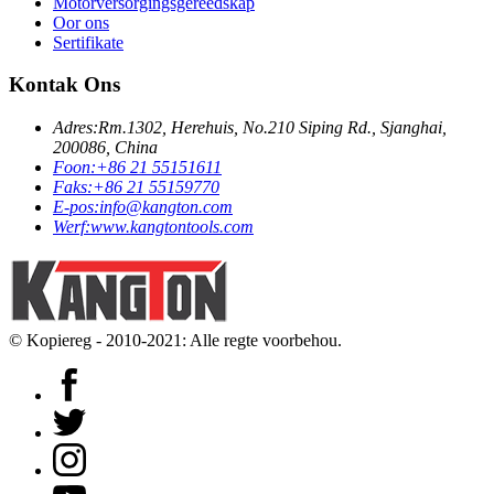
Motorversorgingsgereedskap
Oor ons
Sertifikate
Kontak Ons
Adres:
Rm.1302, Herehuis, No.210 Siping Rd., Sjanghai,
200086, China
Foon:
+86 21 55151611
Faks:
+86 21 55159770
E-pos:
info@kangton.com
Werf:
www.kangtontools.com
© Kopiereg - 2010-2021: Alle regte voorbehou.