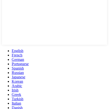
English
French
German
Portuguese
Spanish
Russian
Japanese
Korean
Arabic
Irish
Greek
Turkish
Italian
Danish