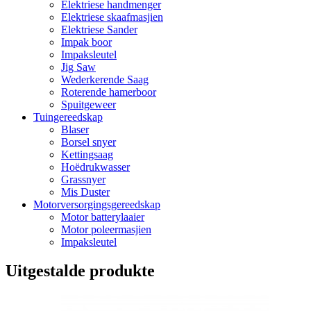
Elektriese handmenger
Elektriese skaafmasjien
Elektriese Sander
Impak boor
Impaksleutel
Jig Saw
Wederkerende Saag
Roterende hamerboor
Spuitgeweer
Tuingereedskap
Blaser
Borsel snyer
Kettingsaag
Hoëdrukwasser
Grassnyer
Mis Duster
Motorversorgingsgereedskap
Motor batterylaaier
Motor poleermasjien
Impaksleutel
Uitgestalde produkte