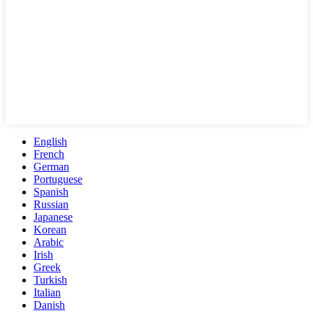
English
French
German
Portuguese
Spanish
Russian
Japanese
Korean
Arabic
Irish
Greek
Turkish
Italian
Danish