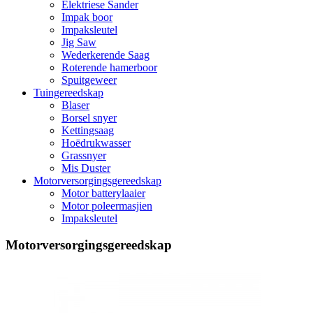
Elektriese Sander
Impak boor
Impaksleutel
Jig Saw
Wederkerende Saag
Roterende hamerboor
Spuitgeweer
Tuingereedskap
Blaser
Borsel snyer
Kettingsaag
Hoëdrukwasser
Grassnyer
Mis Duster
Motorversorgingsgereedskap
Motor batterylaaier
Motor poleermasjien
Impaksleutel
Motorversorgingsgereedskap