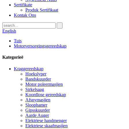
Sertifikate
Produk Sertifikaat
Kontak Ons
English
Tuis
Motorversorgingsgereedskap
Kategorieë
Kraggereedskap
Hoekslyper
Bandskuurder
Motor poleermasjien
Sirkelsaag
Koordlose gereedskap
Afsnymasjien
Sloophamer
Gipsskuurder
Aarde Auger
Elektriese handmenger
Elektriese skaafmasjien