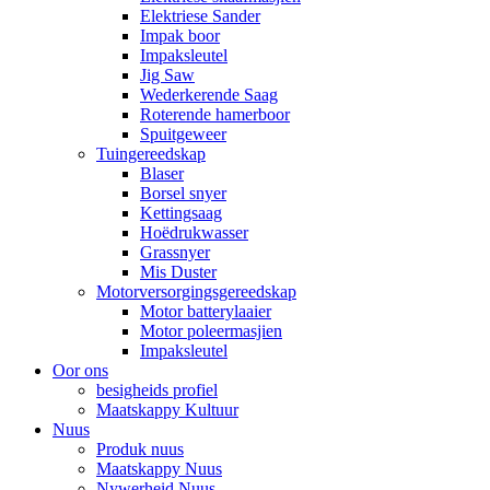
Elektriese Sander
Impak boor
Impaksleutel
Jig Saw
Wederkerende Saag
Roterende hamerboor
Spuitgeweer
Tuingereedskap
Blaser
Borsel snyer
Kettingsaag
Hoëdrukwasser
Grassnyer
Mis Duster
Motorversorgingsgereedskap
Motor batterylaaier
Motor poleermasjien
Impaksleutel
Oor ons
besigheids profiel
Maatskappy Kultuur
Nuus
Produk nuus
Maatskappy Nuus
Nywerheid Nuus