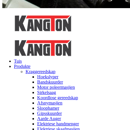
Tuis
Produkte
Kraggereedskap
Hoekslyper
Bandskuurder
Motor poleermasjien
Sirkelsaag
Koordlose gereedskap
Afsnymasjien
Sloophamer
Gipsskuurder
Aarde Auger
Elektriese handmenger
Elektriese skaafmasjien