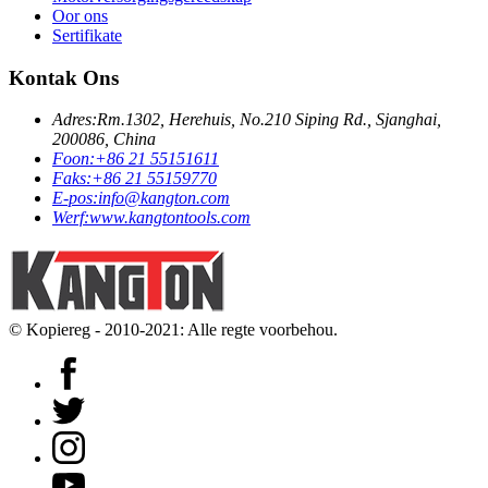
Oor ons
Sertifikate
Kontak Ons
Adres:
Rm.1302, Herehuis, No.210 Siping Rd., Sjanghai,
200086, China
Foon:
+86 21 55151611
Faks:
+86 21 55159770
E-pos:
info@kangton.com
Werf:
www.kangtontools.com
© Kopiereg - 2010-2021: Alle regte voorbehou.