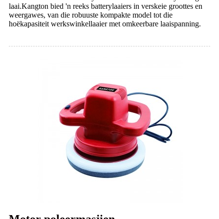
laai.Kangton bied 'n reeks batterylaaiers in verskeie groottes en
weergawes, van die robuuste kompakte model tot die
hoëkapasiteit werkswinkellaaier met omkeerbare laaispanning.
Motor poleermasjien