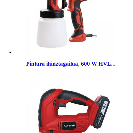
Pintura ihinztagailua, 600 W HVL...