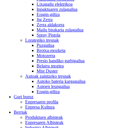
Lixagailu elektrikoa
Inpaktuaren zulagailua
Eragin-giltza
Jig Zerra
Zerra aldakorra
Mailu birakaria zulagailua
Spray Pistola
Lorategiko tresnak
Puzgailua
Brotxa-mozketa
Motozerra
Presio handiko garbigailua
Belarra moztea
Mist Duster
Autoak zaintzeko tresnak
Autoko bateria kargagailua
Autoen leungailua
Eragin-giltza
Guri buruz
Enpresaren profila
Enpresa Kultura
Berriak
Produktuen albisteak
Enpresaren Albisteak
Industria Albisteak