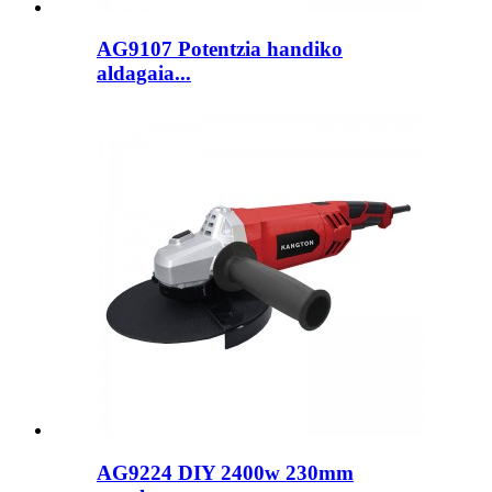
AG9107 Potentzia handiko
aldagaia...
AG9224 DIY 2400w 230mm