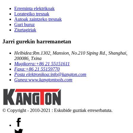
Erreminta elektrikoak
Lorategiko tresnak
Autoak zaintzeko tresnak
Guri buruz
Ziurtagiriak
Jarri gurekin harremanetan
Helbidea:
Rm.1302, Mansion, No.210 Siping Rd., Shanghai,
200086, Txina
Mugikorra:
+86 21 55151611
Faxa:
+86 21 55159770
Posta elektronikoa:
info@kangton.com
Gunea:
www.kangtontools.com
© Copyright - 2010-2021 : Eskubide guztiak erreserbatuta.