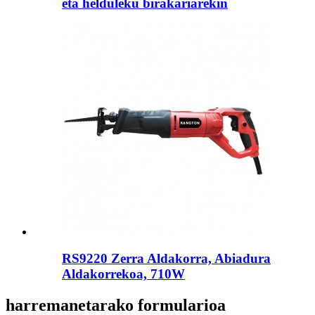
eta helduleku birakariarekin
RS9220 Zerra Aldakorra, Abiadura
Aldakorrekoa, 710W
harremanetarako formularioa