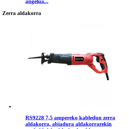
angelua...
Zerra aldakorra
RS9228 7,5 ampereko kabledun zerra
aldakorra, abiadura aldakorrarekin