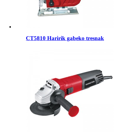
CT5810 Haririk gabeko tresnak