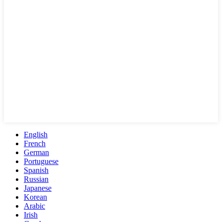
English
French
German
Portuguese
Spanish
Russian
Japanese
Korean
Arabic
Irish