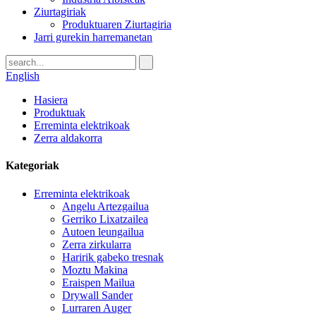
Ziurtagiriak
Produktuaren Ziurtagiria
Jarri gurekin harremanetan
English
Hasiera
Produktuak
Erreminta elektrikoak
Zerra aldakorra
Kategoriak
Erreminta elektrikoak
Angelu Artezgailua
Gerriko Lixatzailea
Autoen leungailua
Zerra zirkularra
Haririk gabeko tresnak
Moztu Makina
Eraispen Mailua
Drywall Sander
Lurraren Auger