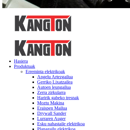
Hasiera
Produktuak
Erreminta elektrikoak
Angelu Artezgailua
Gerriko Lixatzailea
Autoen leungailua
Zerra zirkularra
Haririk gabeko tresnak
Moztu Makina
Eraispen Mailua
Drywall Sander
Lurraren Auger
Esku nahastaile elektrikoa
Planagailu elektrikoa