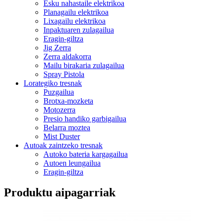
Esku nahastaile elektrikoa
Planagailu elektrikoa
Lixagailu elektrikoa
Inpaktuaren zulagailua
Eragin-giltza
Jig Zerra
Zerra aldakorra
Mailu birakaria zulagailua
Spray Pistola
Lorategiko tresnak
Puzgailua
Brotxa-mozketa
Motozerra
Presio handiko garbigailua
Belarra moztea
Mist Duster
Autoak zaintzeko tresnak
Autoko bateria kargagailua
Autoen leungailua
Eragin-giltza
Produktu aipagarriak