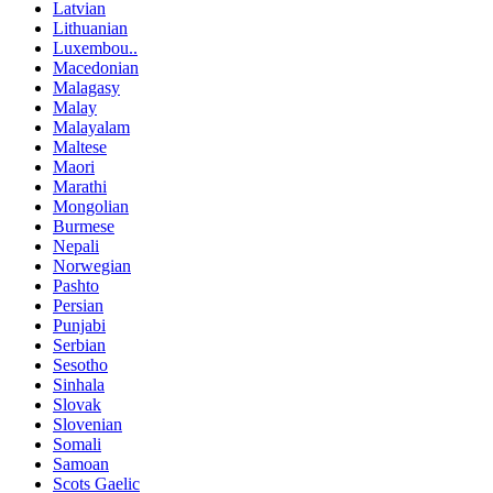
Latvian
Lithuanian
Luxembou..
Macedonian
Malagasy
Malay
Malayalam
Maltese
Maori
Marathi
Mongolian
Burmese
Nepali
Norwegian
Pashto
Persian
Punjabi
Serbian
Sesotho
Sinhala
Slovak
Slovenian
Somali
Samoan
Scots Gaelic