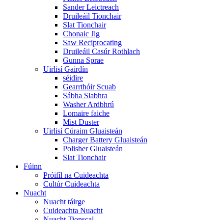
Sander Leictreach
Druileáil Tionchair
Slat Tionchair
Chonaic Jig
Saw Reciprocating
Druileáil Casúr Rothlach
Gunna Sprae
Uirlisí Gairdín
séidire
Gearrthóir Scuab
Sábha Slabhra
Washer Ardbhrú
Lomaire faiche
Mist Duster
Uirlisí Cúraim Gluaisteán
Charger Battery Gluaisteán
Polisher Gluaisteán
Slat Tionchair
Fúinn
Próifíl na Cuideachta
Cultúr Cuideachta
Nuacht
Nuacht táirge
Cuideachta Nuacht
Nuacht Tionscal