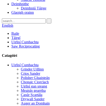
Deimhnithe
Deimhniú Táirge
Glaoigh orainn
English
Baile
Táirgí
Uirlisí Cumhachta
Saw Reciprocating
Catagóirí
Uirlisí Cumhachta
Grinder Uillinn
Crios Sander
Polisher Gluaisteán
Chonaic Ciorclach
Uirlisí gan sreang
Meaisín gearrtha
Casúr Scartála
Drywall Sander
Auger an Domhain