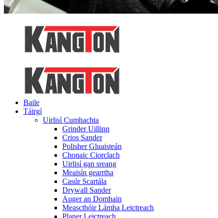
Baile
Táirgí
Uirlisí Cumhachta
Grinder Uillinn
Crios Sander
Polisher Gluaisteán
Chonaic Ciorclach
Uirlisí gan sreang
Meaisín gearrtha
Casúr Scartála
Drywall Sander
Auger an Domhain
Meascthóir Lámha Leictreach
Planer Leictreach