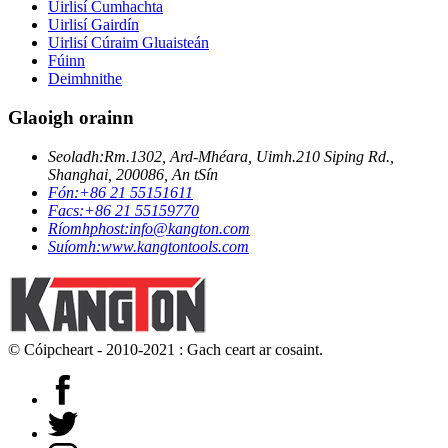
Uirlisí Cumhachta
Uirlisí Gairdín
Uirlisí Cúraim Gluaisteán
Fúinn
Deimhnithe
Glaoigh orainn
Seoladh:
Rm.1302, Ard-Mhéara, Uimh.210 Siping Rd.,
Shanghai, 200086, An tSín
Fón:
+86 21 55151611
Facs:
+86 21 55159770
Ríomhphost:
info@kangton.com
Suíomh:
www.kangtontools.com
© Cóipcheart - 2010-2021 : Gach ceart ar cosaint.