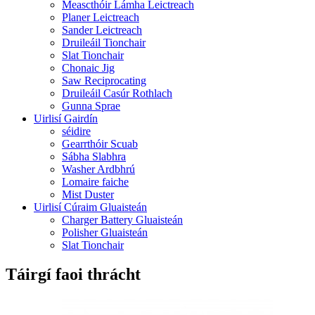
Meascthóir Lámha Leictreach
Planer Leictreach
Sander Leictreach
Druileáil Tionchair
Slat Tionchair
Chonaic Jig
Saw Reciprocating
Druileáil Casúr Rothlach
Gunna Sprae
Uirlisí Gairdín
séidire
Gearrthóir Scuab
Sábha Slabhra
Washer Ardbhrú
Lomaire faiche
Mist Duster
Uirlisí Cúraim Gluaisteán
Charger Battery Gluaisteán
Polisher Gluaisteán
Slat Tionchair
Táirgí faoi thrácht