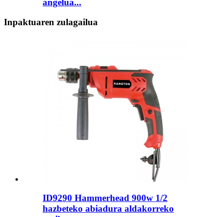
angelua...
Inpaktuaren zulagailua
ID9290 Hammerhead 900w 1/2
hazbeteko abiadura aldakorreko