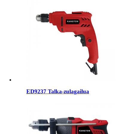
ED9237 Talka-zulagailua