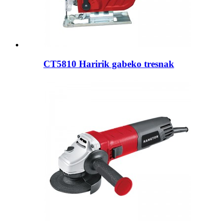
CT5810 Haririk gabeko tresnak