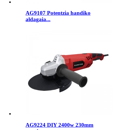
AG9107 Potentzia handiko
aldagaia...
AG9224 DIY 2400w 230mm