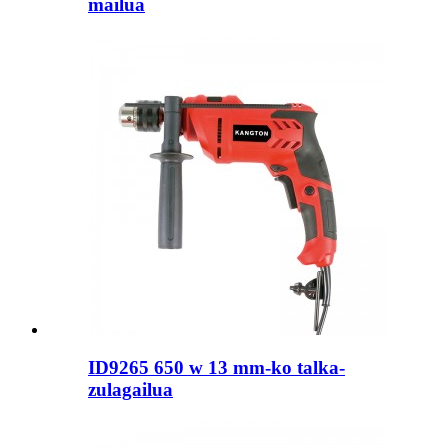
mailua
ID9265 650 w 13 mm-ko talka-
zulagailua