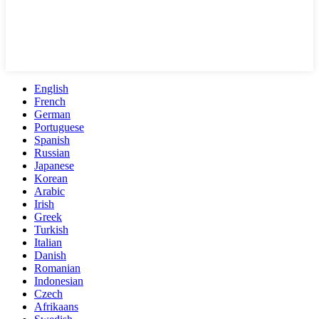
English
French
German
Portuguese
Spanish
Russian
Japanese
Korean
Arabic
Irish
Greek
Turkish
Italian
Danish
Romanian
Indonesian
Czech
Afrikaans