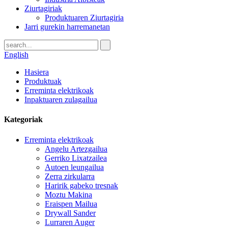
Ziurtagiriak
Produktuaren Ziurtagiria
Jarri gurekin harremanetan
English
Hasiera
Produktuak
Erreminta elektrikoak
Inpaktuaren zulagailua
Kategoriak
Erreminta elektrikoak
Angelu Artezgailua
Gerriko Lixatzailea
Autoen leungailua
Zerra zirkularra
Haririk gabeko tresnak
Moztu Makina
Eraispen Mailua
Drywall Sander
Lurraren Auger