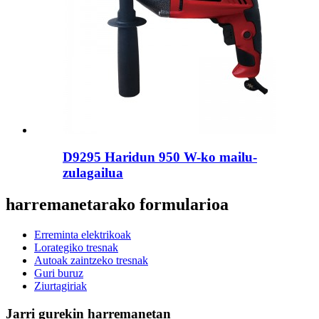
D9295 Haridun 950 W-ko mailu-
zulagailua
harremanetarako formularioa
Erreminta elektrikoak
Lorategiko tresnak
Autoak zaintzeko tresnak
Guri buruz
Ziurtagiriak
Jarri gurekin harremanetan