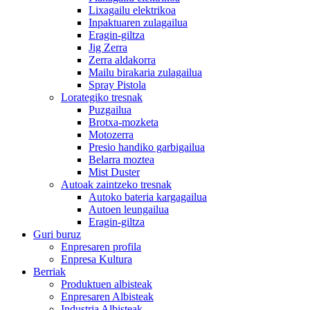
Lixagailu elektrikoa
Inpaktuaren zulagailua
Eragin-giltza
Jig Zerra
Zerra aldakorra
Mailu birakaria zulagailua
Spray Pistola
Lorategiko tresnak
Puzgailua
Brotxa-mozketa
Motozerra
Presio handiko garbigailua
Belarra moztea
Mist Duster
Autoak zaintzeko tresnak
Autoko bateria kargagailua
Autoen leungailua
Eragin-giltza
Guri buruz
Enpresaren profila
Enpresa Kultura
Berriak
Produktuen albisteak
Enpresaren Albisteak
Industria Albisteak