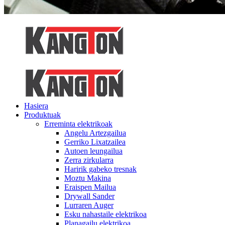
Hasiera
Produktuak
Erreminta elektrikoak
Angelu Artezgailua
Gerriko Lixatzailea
Autoen leungailua
Zerra zirkularra
Haririk gabeko tresnak
Moztu Makina
Eraispen Mailua
Drywall Sander
Lurraren Auger
Esku nahastaile elektrikoa
Planagailu elektrikoa