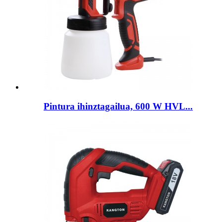
Pintura ihinztagailua, 600 W HVL...