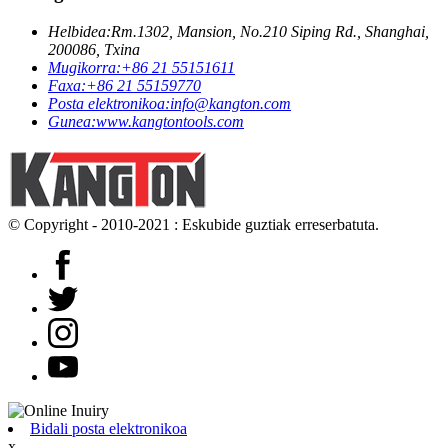
Helbidea:
Rm.1302, Mansion, No.210 Siping Rd., Shanghai,
200086, Txina
Mugikorra:
+86 21 55151611
Faxa:
+86 21 55159770
Posta elektronikoa:
info@kangton.com
Gunea:
www.kangtontools.com
© Copyright - 2010-2021 : Eskubide guztiak erreserbatuta.
Bidali posta elektronikoa
x