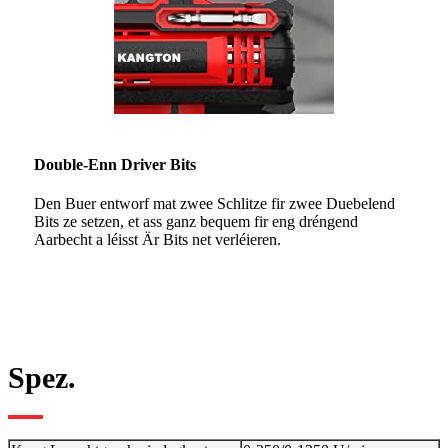
Double-Enn Driver Bits
Den Buer entworf mat zwee Schlitze fir zwee Duebelend
Bits ze setzen, et ass ganz bequem fir eng dréngend
Aarbecht a léisst Är Bits net verléieren.
Spez.