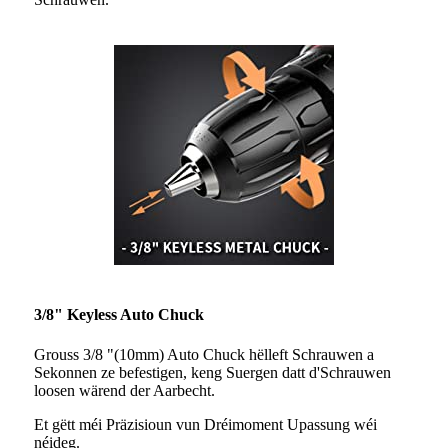
3/8" Keyless Auto Chuck
Grouss 3/8 "(10mm) Auto Chuck hëlleft Schrauwen a
Sekonnen ze befestigen, keng Suergen datt d'Schrauwen
loosen wärend der Aarbecht.
Et gëtt méi Präzisioun vun Dréimoment Upassung wéi
néideg.