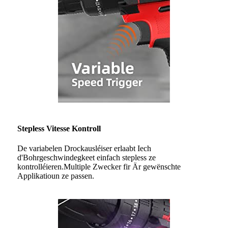
Stepless Vitesse Kontroll
De variabelen Drockausléiser erlaabt Iech
d'Bohrgeschwindegkeet einfach stepless ze
kontrolléieren.Multiple Zwecker fir Är gewënschte
Applikatioun ze passen.