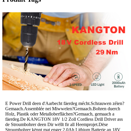
E Power Drill deen d'Aarbecht fäerdeg mécht.Schrauwen zéien?
Gemaach.Assemblée nei Miwwelen?Gemaach.Bohren duerch
Holz, Plastik oder Metalloberflächen?Gemaach, gemaach a
fäerdeg.De KANGTON 18V 1/2 Zoll Cordless Drill Driver ass
de Stroumbohrer deen Dir wëllt fir all Heemprojet.Dëse
Stroumbohrer kënnt mat enger 2.0Ah Lithium Batterie an 18V