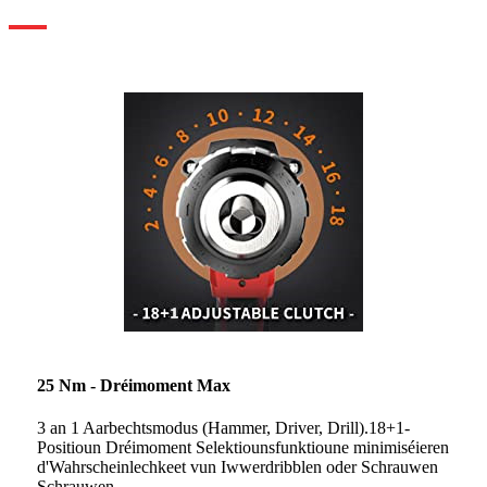
25 Nm - Dréimoment Max
3 an 1 Aarbechtsmodus (Hammer, Driver, Drill).18+1-
Positioun Dréimoment Selektiounsfunktioune minimiséieren
d'Wahrscheinlechkeet vun Iwwerdribblen oder Schrauwen
Schrauwen.