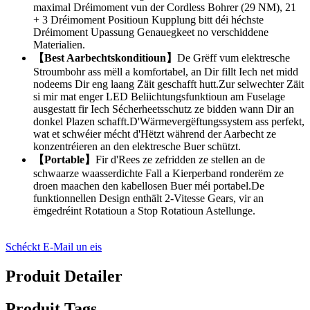
maximal Dréimoment vun der Cordless Bohrer (29 NM), 21
+ 3 Dréimoment Positioun Kupplung bitt déi héchste
Dréimoment Upassung Genauegkeet no verschiddene
Materialien.
【Best Aarbechtskonditioun】
De Grëff vum elektresche
Stroumbohr ass mëll a komfortabel, an Dir fillt Iech net midd
nodeems Dir eng laang Zäit geschafft hutt.Zur selwechter Zäit
si mir mat enger LED Beliichtungsfunktioun am Fuselage
ausgestatt fir Iech Sécherheetsschutz ze bidden wann Dir an
donkel Plazen schafft.D'Wärmevergëftungssystem ass perfekt,
wat et schwéier mécht d'Hëtzt während der Aarbecht ze
konzentréieren an den elektresche Buer schützt.
【Portable】
Fir d'Rees ze zefridden ze stellen an de
schwaarze waasserdichte Fall a Kierperband ronderëm ze
droen maachen den kabellosen Buer méi portabel.De
funktionnellen Design enthält 2-Vitesse Gears, vir an
ëmgedréint Rotatioun a Stop Rotatioun Astellunge.
Schéckt E-Mail un eis
Produit Detailer
Produit Tags