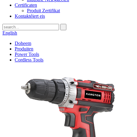
Certificaten
Produit Zertifikat
Kontaktéiert eis
English
Doheem
Produiten
Power Tools
Cordless Tools