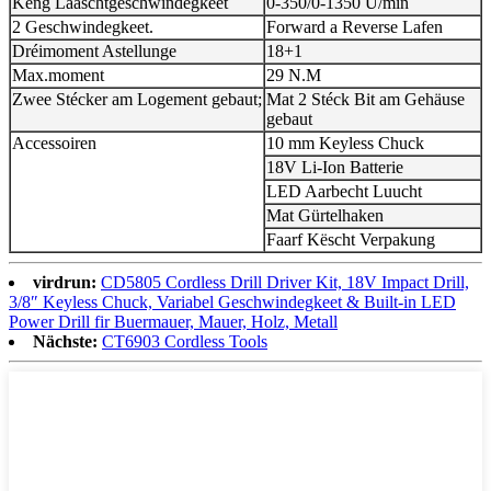
Keng Laaschtgeschwindegkeet
0-350/0-1350 U/min
2 Geschwindegkeet.
Forward a Reverse Lafen
Dréimoment Astellunge
18+1
Max.moment
29 N.M
Zwee Stécker am Logement gebaut;
Mat 2 Stéck Bit am Gehäuse
gebaut
Accessoiren
10 mm Keyless Chuck
18V Li-Ion Batterie
LED Aarbecht Luucht
Mat Gürtelhaken
Faarf Këscht Verpakung
virdrun:
CD5805 Cordless Drill Driver Kit, 18V Impact Drill,
3/8″ Keyless Chuck, Variabel Geschwindegkeet & Built-in LED
Power Drill fir Buermauer, Mauer, Holz, Metall
Nächste:
CT6903 Cordless Tools