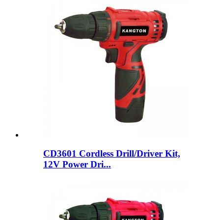
CD3601 Cordless Drill/Driver Kit,
12V Power Dri...