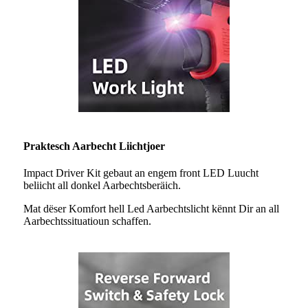
Praktesch Aarbecht Liichtjoer
Impact Driver Kit gebaut an engem front LED Luucht
beliicht all donkel Aarbechtsberäich.
Mat dëser Komfort hell Led Aarbechtslicht kënnt Dir an all
Aarbechtssituatioun schaffen.