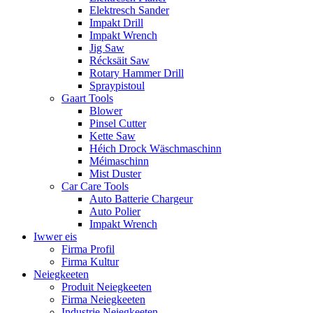
Elektresch Sander
Impakt Drill
Impakt Wrench
Jig Saw
Récksäit Saw
Rotary Hammer Drill
Spraypistoul
Gaart Tools
Blower
Pinsel Cutter
Kette Saw
Héich Drock Wäschmaschinn
Méimaschinn
Mist Duster
Car Care Tools
Auto Batterie Chargeur
Auto Polier
Impakt Wrench
Iwwer eis
Firma Profil
Firma Kultur
Neiegkeeten
Produit Neiegkeeten
Firma Neiegkeeten
Industrie Neiegkeeten