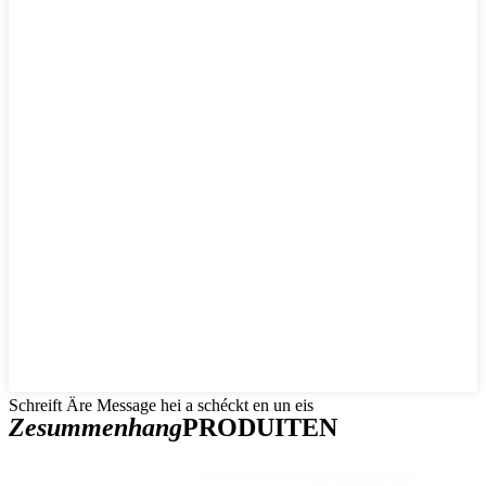
Schreift Äre Message hei a schéckt en un eis
Zesummenhang
PRODUITEN