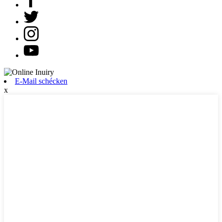
E-Mail schécken
x