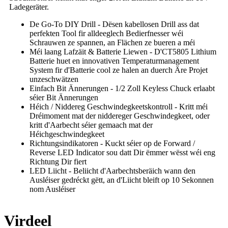
Ladegeräter.
De Go-To DIY Drill - Dësen kabellosen Drill ass dat
perfekten Tool fir alldeeglech Bedierfnesser wéi
Schrauwen ze spannen, an Flächen ze bueren a méi
Méi laang Lafzäit & Batterie Liewen - D'CT5805 Lithium
Batterie huet en innovativen Temperaturmanagement
System fir d'Batterie cool ze halen an duerch Äre Projet
unzeschwätzen
Einfach Bit Ännerungen - 1/2 Zoll Keyless Chuck erlaabt
séier Bit Ännerungen
Héich / Niddereg Geschwindegkeetskontroll - Kritt méi
Dréimoment mat der niddereger Geschwindegkeet, oder
kritt d'Aarbecht séier gemaach mat der
Héichgeschwindegkeet
Richtungsindikatoren - Kuckt séier op de Forward /
Reverse LED Indicator sou datt Dir ëmmer wësst wéi eng
Richtung Dir fiert
LED Liicht - Beliicht d'Aarbechtsberäich wann den
Ausléiser gedréckt gëtt, an d'Liicht bleift op 10 Sekonnen
nom Ausléiser
Virdeel