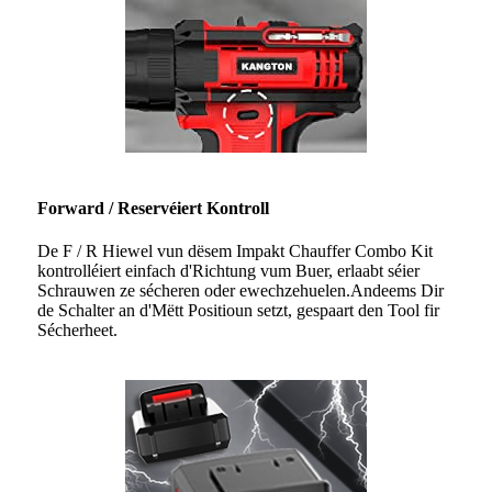
Forward / Reservéiert Kontroll
De F / R Hiewel vun dësem Impakt Chauffer Combo Kit
kontrolléiert einfach d'Richtung vum Buer, erlaabt séier
Schrauwen ze sécheren oder ewechzehuelen.Andeems Dir
de Schalter an d'Mëtt Positioun setzt, gespaart den Tool fir
Sécherheet.