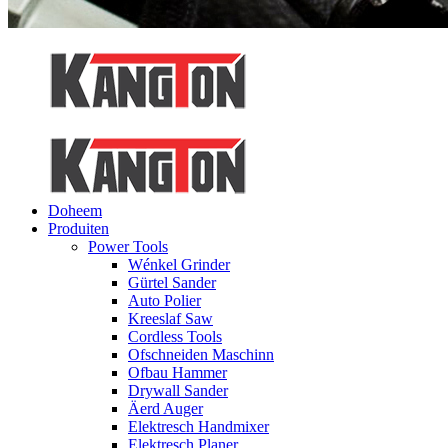
Doheem
Produiten
Power Tools
Wénkel Grinder
Gürtel Sander
Auto Polier
Kreeslaf Saw
Cordless Tools
Ofschneiden Maschinn
Ofbau Hammer
Drywall Sander
Äerd Auger
Elektresch Handmixer
Elektresch Planer