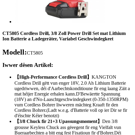
CT5805 Cordless Drill, 3/8 Zoll Power Drill Set mat Lithium
Ion Batterie a Ladegeräter, Variabel Geschwindegkeet
Modell:
CT5805
Iwwer dësen Artikel:
【High-Performance Cordless Drill】
KANGTON
Cordless Drill gëtt vun enger 18V, 2.0 Ah Lithium Batterie
ugedriwwen, déi d'Aarbechtskonditioune fir eng laang Zäit a
mat héijer Energie erhalen kann.D'Bewäertte Spannung
(18V) an d'No-Laaschtgeschwindegkeet (0-350-1350RPM)
vum Cordless Bohrer liwweren mächteg Kraaft fir den
Cordless Bohrer.(Ladt w.e.g. d'Batterie voll op ier Dir se fir
d'éischte Kéier benotzt)
【3/8 Chuck fir 21+3 Upassungsmoment】
Den 3/8
grousse Keyless Chuck ass gëeegent fir eng Vielfalt vun
Bueraarbechten a bitt eng fest Fixatioun fir d'Bohrer.Déi