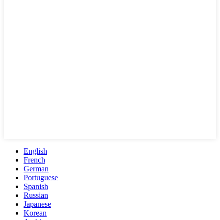
English
French
German
Portuguese
Spanish
Russian
Japanese
Korean