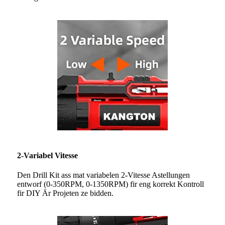
2-Variabel Vitesse
Den Drill Kit ass mat variabelen 2-Vitesse Astellungen
entworf (0-350RPM, 0-1350RPM) fir eng korrekt Kontroll
fir DIY Är Projeten ze bidden.