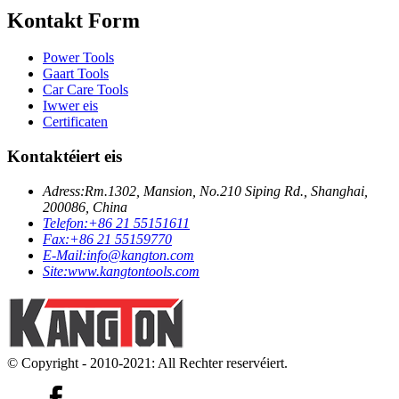
Kontakt Form
Power Tools
Gaart Tools
Car Care Tools
Iwwer eis
Certificaten
Kontaktéiert eis
Adress:
Rm.1302, Mansion, No.210 Siping Rd., Shanghai,
200086, China
Telefon:
+86 21 55151611
Fax:
+86 21 55159770
E-Mail:
info@kangton.com
Site:
www.kangtontools.com
© Copyright - 2010-2021: All Rechter reservéiert.