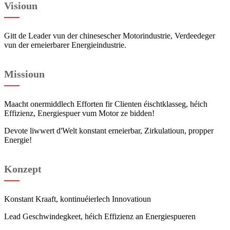
Visioun
Gitt de Leader vun der chinesescher Motorindustrie, Verdeedeger
vun der erneierbarer Energieindustrie.
Missioun
Maacht onermiddlech Efforten fir Clienten éischtklasseg, héich
Effizienz, Energiespuer vum Motor ze bidden!
Devote liwwert d'Welt konstant erneierbar, Zirkulatioun, propper
Energie!
Konzept
Konstant Kraaft, kontinuéierlech Innovatioun
Lead Geschwindegkeet, héich Effizienz an Energiespueren