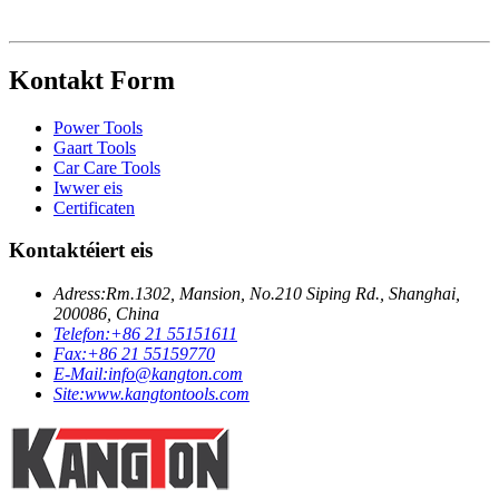
Kontakt Form
Power Tools
Gaart Tools
Car Care Tools
Iwwer eis
Certificaten
Kontaktéiert eis
Adress:
Rm.1302, Mansion, No.210 Siping Rd., Shanghai,
200086, China
Telefon:
+86 21 55151611
Fax:
+86 21 55159770
E-Mail:
info@kangton.com
Site:
www.kangtontools.com