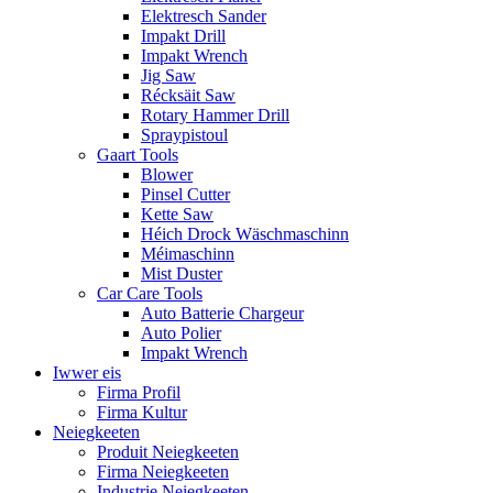
Elektresch Sander
Impakt Drill
Impakt Wrench
Jig Saw
Récksäit Saw
Rotary Hammer Drill
Spraypistoul
Gaart Tools
Blower
Pinsel Cutter
Kette Saw
Héich Drock Wäschmaschinn
Méimaschinn
Mist Duster
Car Care Tools
Auto Batterie Chargeur
Auto Polier
Impakt Wrench
Iwwer eis
Firma Profil
Firma Kultur
Neiegkeeten
Produit Neiegkeeten
Firma Neiegkeeten
Industrie Neiegkeeten