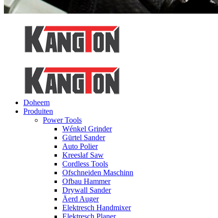
Doheem
Produiten
Power Tools
Wénkel Grinder
Gürtel Sander
Auto Polier
Kreeslaf Saw
Cordless Tools
Ofschneiden Maschinn
Ofbau Hammer
Drywall Sander
Äerd Auger
Elektresch Handmixer
Elektresch Planer