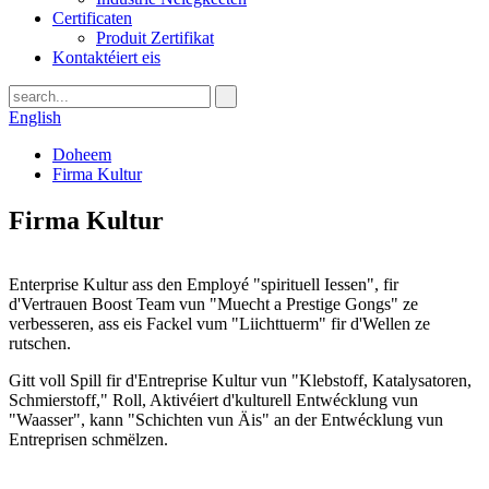
Certificaten
Produit Zertifikat
Kontaktéiert eis
English
Doheem
Firma Kultur
Firma Kultur
Enterprise Kultur ass den Employé "spirituell Iessen", fir
d'Vertrauen Boost Team vun "Muecht a Prestige Gongs" ze
verbesseren, ass eis Fackel vum "Liichttuerm" fir d'Wellen ze
rutschen.
Gitt voll Spill fir d'Entreprise Kultur vun "Klebstoff, Katalysatoren,
Schmierstoff," Roll, Aktivéiert d'kulturell Entwécklung vun
"Waasser", kann "Schichten vun Äis" an der Entwécklung vun
Entreprisen schmëlzen.