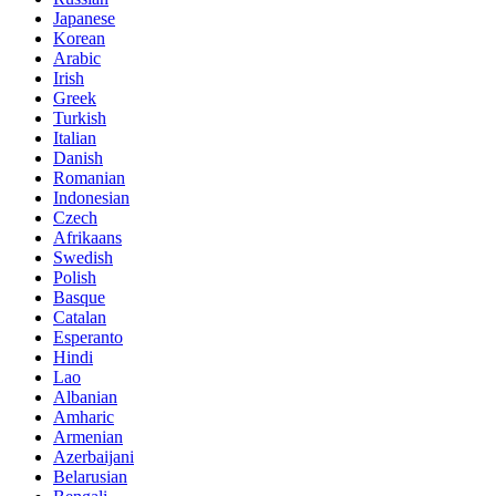
Japanese
Korean
Arabic
Irish
Greek
Turkish
Italian
Danish
Romanian
Indonesian
Czech
Afrikaans
Swedish
Polish
Basque
Catalan
Esperanto
Hindi
Lao
Albanian
Amharic
Armenian
Azerbaijani
Belarusian