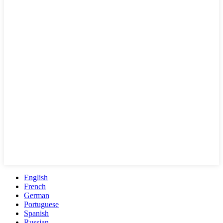
English
French
German
Portuguese
Spanish
Russian