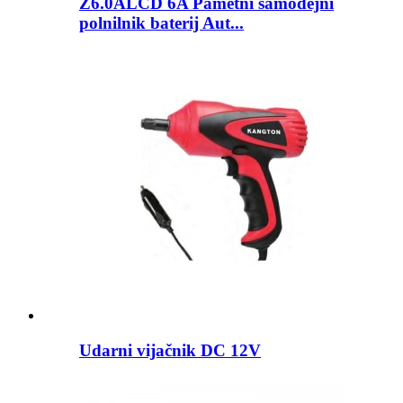
Z6.0ALCD 6A Pametni samodejni
polnilnik baterij Aut...
Udarni vijačnik DC 12V