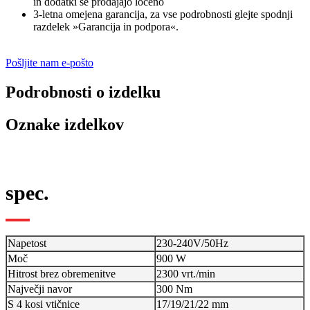
in dodatki se prodajajo ločeno
3-letna omejena garancija, za vse podrobnosti glejte spodnji
razdelek »Garancija in podpora«.
Pošljite nam e-pošto
Podrobnosti o izdelku
Oznake izdelkov
spec.
Napetost
230-240V/50Hz
Moč
900 W
Hitrost brez obremenitve
2300 vrt./min
Največji navor
300 Nm
S 4 kosi vtičnice
17/19/21/22 mm