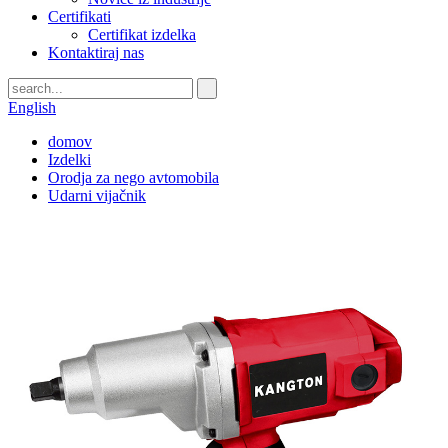
Certifikati
Certifikat izdelka
Kontaktiraj nas
English
domov
Izdelki
Orodja za nego avtomobila
Udarni vijačnik