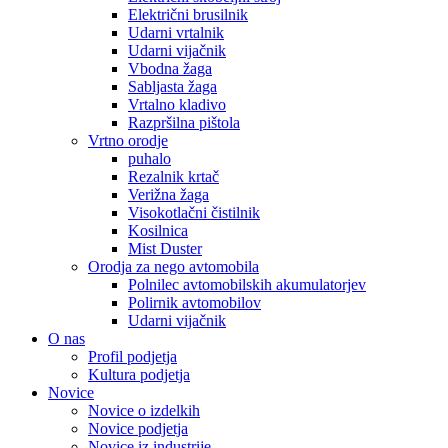
Električni brusilnik
Udarni vrtalnik
Udarni vijačnik
Vbodna žaga
Sabljasta žaga
Vrtalno kladivo
Razpršilna pištola
Vrtno orodje
puhalo
Rezalnik krtač
Verižna žaga
Visokotlačni čistilnik
Kosilnica
Mist Duster
Orodja za nego avtomobila
Polnilec avtomobilskih akumulatorjev
Polirnik avtomobilov
Udarni vijačnik
O nas
Profil podjetja
Kultura podjetja
Novice
Novice o izdelkih
Novice podjetja
Novice iz industrije