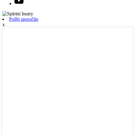
Pošlji sporočilo
x