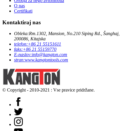
Orodja za nego avtomobila
O nas
Certifikati
Kontaktiraj nas
Obleka:
Rm.1302, Mansion, No.210 Siping Rd., Šanghaj,
200086, Kitajska
telefon:
+86 21 55151611
faks:
+86 21 55159770
E-naslov:
info@kangton.com
stran:
www.kangtontools.com
© Copyright - 2010-2021 : Vse pravice pridržane.