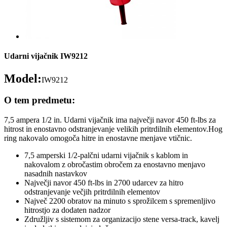
Udarni vijačnik IW9212
Model:
IW9212
O tem predmetu:
7,5 ampera 1/2 in. Udarni vijačnik ima največji navor 450 ft-lbs za
hitrost in enostavno odstranjevanje velikih pritrdilnih elementov.Hog
ring nakovalo omogoča hitre in enostavne menjave vtičnic.
7,5 amperski 1/2-palčni udarni vijačnik s kablom in
nakovalom z obročastim obročem za enostavno menjavo
nasadnih nastavkov
Največji navor 450 ft-lbs in 2700 udarcev za hitro
odstranjevanje večjih pritrdilnih elementov
Največ 2200 obratov na minuto s sprožilcem s spremenljivo
hitrostjo za dodaten nadzor
Združljiv s sistemom za organizacijo stene versa-track, kavelj