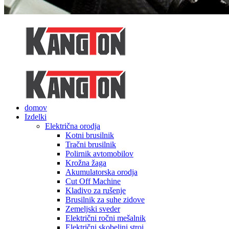
domov
Izdelki
Električna orodja
Kotni brusilnik
Tračni brusilnik
Polirnik avtomobilov
Krožna žaga
Akumulatorska orodja
Cut Off Machine
Kladivo za rušenje
Brusilnik za suhe zidove
Zemeljski sveder
Električni ročni mešalnik
Električni skobeljni stroj