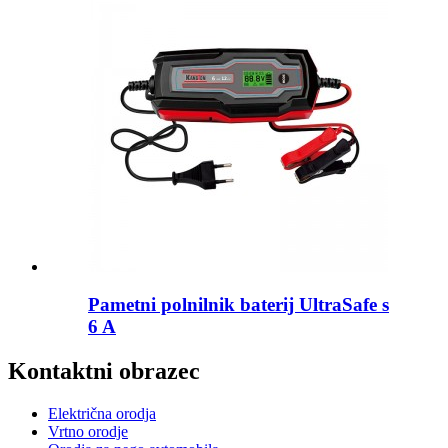
Pametni polnilnik baterij UltraSafe s
6 A
Kontaktni obrazec
Električna orodja
Vrtno orodje