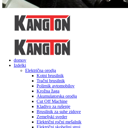
domov
Izdelki
Električna orodja
Kotni brusilnik
Tračni brusilnik
Polirnik avtomobilov
Krožna žaga
Akumulatorska orodja
Cut Off Machine
Kladivo za rušenje
Brusilnik za suhe zidove
Zemeljski sveder
Električni ročni mešalnik
Električni skobeljni stroj