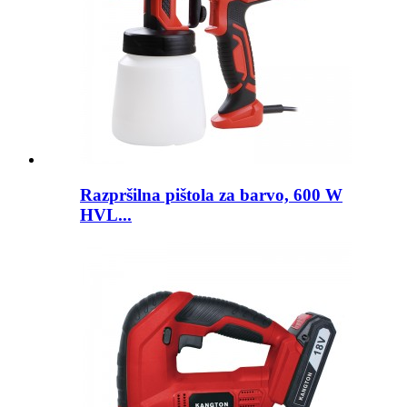
Razpršilna pištola za barvo, 600 W
HVL...