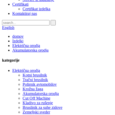
Certifikati
Certifikat izdelka
Kontaktiraj nas
English
domov
Izdelki
Električna orodja
Akumulatorska orodja
kategorije
Električna orodja
Kotni brusilnik
Tračni brusilnik
Polirnik avtomobilov
Krožna žaga
Akumulatorska orodja
Cut Off Machine
Kladivo za rušenje
Brusilnik za suhe zidove
Zemeljski sveder