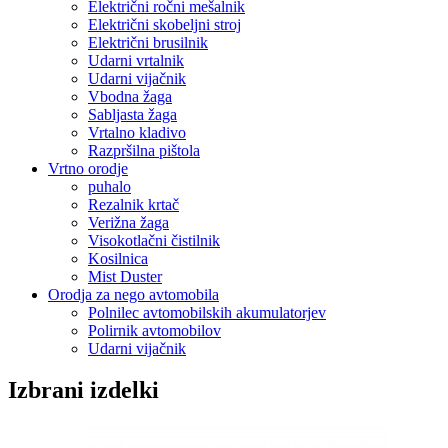
Električni ročni mešalnik
Električni skobeljni stroj
Električni brusilnik
Udarni vrtalnik
Udarni vijačnik
Vbodna žaga
Sabljasta žaga
Vrtalno kladivo
Razpršilna pištola
Vrtno orodje
puhalo
Rezalnik krtač
Verižna žaga
Visokotlačni čistilnik
Kosilnica
Mist Duster
Orodja za nego avtomobila
Polnilec avtomobilskih akumulatorjev
Polirnik avtomobilov
Udarni vijačnik
Izbrani izdelki