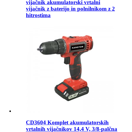
vijačnik akumulatorski vrtalni
vijačnik z baterijo in polnilnikom z 2
hitrostima
CD3604 Komplet akumulatorskih
vrtalnih vijačnikov 14,4 V, 3/8-palčna