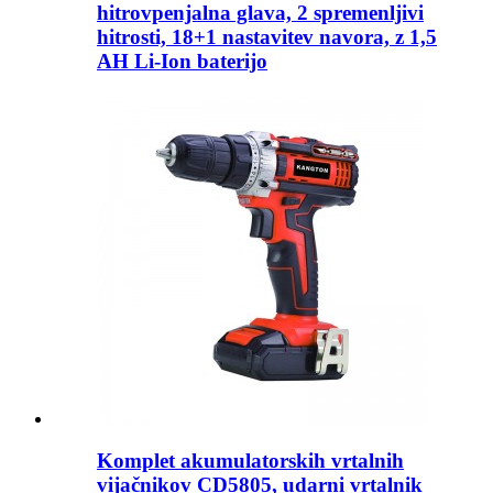
hitrovpenjalna glava, 2 spremenljivi
hitrosti, 18+1 nastavitev navora, z 1,5
AH Li-Ion baterijo
Komplet akumulatorskih vrtalnih
vijačnikov CD5805, udarni vrtalnik