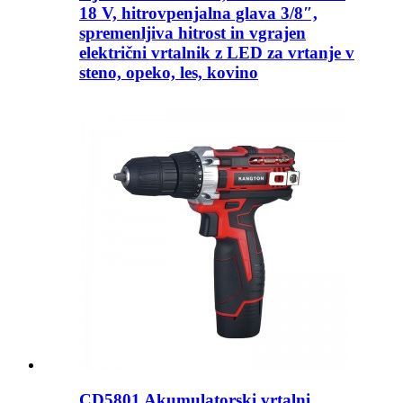
18 V, hitrovpenjalna glava 3/8″,
spremenljiva hitrost in vgrajen
električni vrtalnik z LED za vrtanje v
steno, opeko, les, kovino
CD5801 Akumulatorski vrtalni