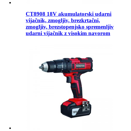
CT8908 18V akumulatorski udarni
vijačnik, zmogljiv, brezkrtačni,
zmogljiv, brezstopenjsko spremenljiv
udarni vijačnik z visokim navorom