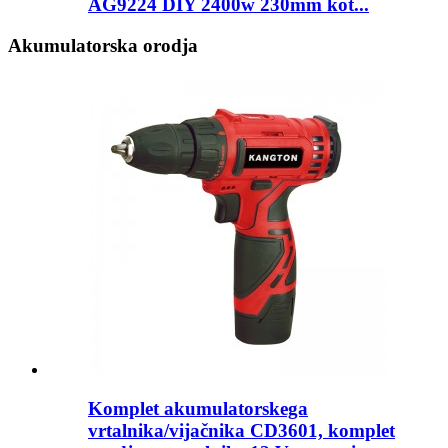
AG9224 DIY 2400w 230mm kot...
Akumulatorska orodja
Komplet akumulatorskega
vrtalnika/vijačnika CD3601, komplet