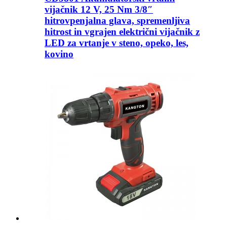
vijačnik 12 V, 25 Nm 3/8″
hitrovpenjalna glava, spremenljiva
hitrost in vgrajen električni vijačnik z
LED za vrtanje v steno, opeko, les,
kovino