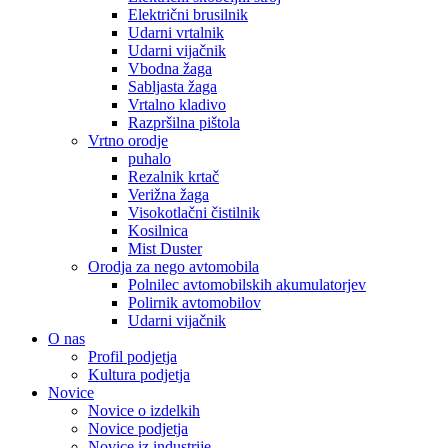
Električni brusilnik
Udarni vrtalnik
Udarni vijačnik
Vbodna žaga
Sabljasta žaga
Vrtalno kladivo
Razpršilna pištola
Vrtno orodje
puhalo
Rezalnik krtač
Verižna žaga
Visokotlačni čistilnik
Kosilnica
Mist Duster
Orodja za nego avtomobila
Polnilec avtomobilskih akumulatorjev
Polirnik avtomobilov
Udarni vijačnik
O nas
Profil podjetja
Kultura podjetja
Novice
Novice o izdelkih
Novice podjetja
Novice iz industrije