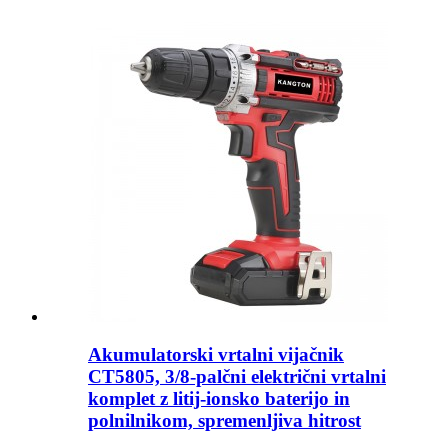
Akumulatorski vrtalni vijačnik
CT5805, 3/8-palčni električni vrtalni
komplet z litij-ionsko baterijo in
polnilnikom, spremenljiva hitrost