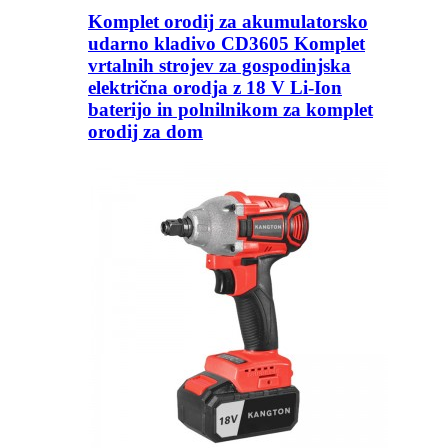
Komplet orodij za akumulatorsko
udarno kladivo CD3605 Komplet
vrtalnih strojev za gospodinjska
električna orodja z 18 V Li-Ion
baterijo in polnilnikom za komplet
orodij za dom