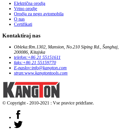
Električna orodja
Vrtno orodje
Orodja za nego avtomobila
O nas
Certifikati
Kontaktiraj nas
Obleka:
Rm.1302, Mansion, No.210 Siping Rd., Šanghaj,
200086, Kitajska
telefon:
+86 21 55151611
faks:
+86 21 55159770
E-naslov:
info@kangton.com
stran:
www.kangtontools.com
© Copyright - 2010-2021 : Vse pravice pridržane.