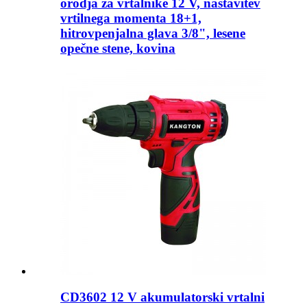
orodja za vrtalnike 12 V, nastavitev
vrtilnega momenta 18+1,
hitrovpenjalna glava 3/8", lesene
opečne stene, kovina
CD3602 12 V akumulatorski vrtalni