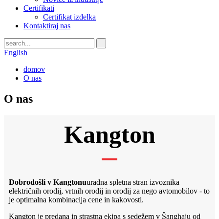
Certifikati
Certifikat izdelka
Kontaktiraj nas
English
domov
O nas
O nas
Kangton
Dobrodošli v Kangtonu
uradna spletna stran izvoznika
električnih orodij, vrtnih orodij in orodij za nego avtomobilov - to
je optimalna kombinacija cene in kakovosti.
Kangton je predana in strastna ekipa s sedežem v Šanghaju od