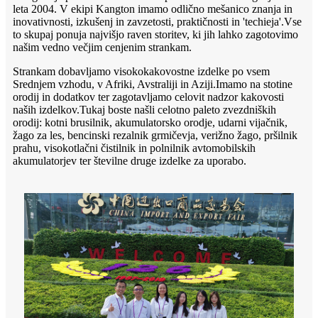
leta 2004. V ekipi Kangton imamo odlično mešanico znanja in
inovativnosti, izkušenj in zavzetosti, praktičnosti in 'techieja'.Vse
to skupaj ponuja najvišjo raven storitev, ki jih lahko zagotovimo
našim vedno večjim cenjenim strankam.
Strankam dobavljamo visokokakovostne izdelke po vsem
Srednjem vzhodu, v Afriki, Avstraliji in Aziji.Imamo na stotine
orodij in dodatkov ter zagotavljamo celovit nadzor kakovosti
naših izdelkov.Tukaj boste našli celotno paleto zvezdniških
orodij: kotni brusilnik, akumulatorsko orodje, udarni vijačnik,
žago za les, bencinski rezalnik grmičevja, verižno žago, pršilnik
prahu, visokotlačni čistilnik in polnilnik avtomobilskih
akumulatorjev ter številne druge izdelke za uporabo.