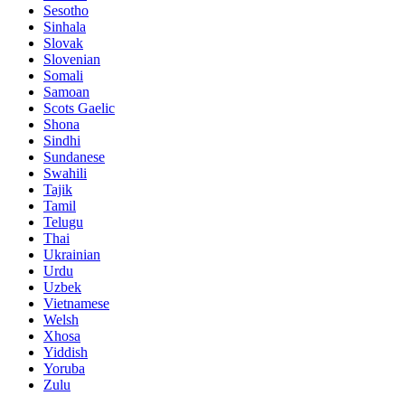
Sesotho
Sinhala
Slovak
Slovenian
Somali
Samoan
Scots Gaelic
Shona
Sindhi
Sundanese
Swahili
Tajik
Tamil
Telugu
Thai
Ukrainian
Urdu
Uzbek
Vietnamese
Welsh
Xhosa
Yiddish
Yoruba
Zulu