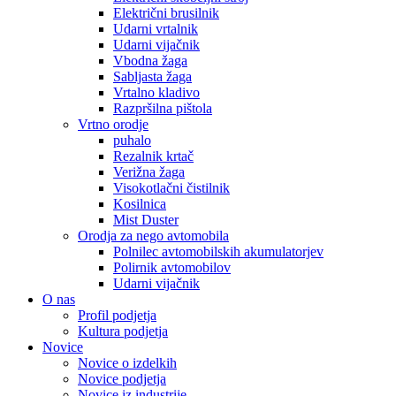
Električni brusilnik
Udarni vrtalnik
Udarni vijačnik
Vbodna žaga
Sabljasta žaga
Vrtalno kladivo
Razpršilna pištola
Vrtno orodje
puhalo
Rezalnik krtač
Verižna žaga
Visokotlačni čistilnik
Kosilnica
Mist Duster
Orodja za nego avtomobila
Polnilec avtomobilskih akumulatorjev
Polirnik avtomobilov
Udarni vijačnik
O nas
Profil podjetja
Kultura podjetja
Novice
Novice o izdelkih
Novice podjetja
Novice iz industrije