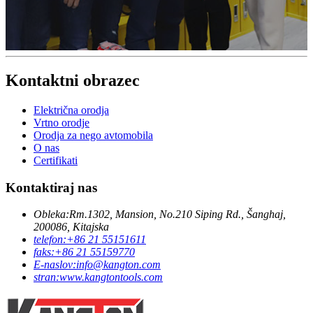
Kontaktni obrazec
Električna orodja
Vrtno orodje
Orodja za nego avtomobila
O nas
Certifikati
Kontaktiraj nas
Obleka:
Rm.1302, Mansion, No.210 Siping Rd., Šanghaj,
200086, Kitajska
telefon:
+86 21 55151611
faks:
+86 21 55159770
E-naslov:
info@kangton.com
stran:
www.kangtontools.com