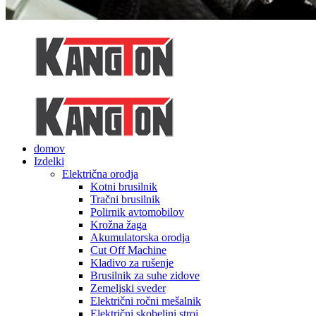
domov
Izdelki
Električna orodja
Kotni brusilnik
Tračni brusilnik
Polirnik avtomobilov
Krožna žaga
Akumulatorska orodja
Cut Off Machine
Kladivo za rušenje
Brusilnik za suhe zidove
Zemeljski sveder
Električni ročni mešalnik
Električni skobeljni stroj