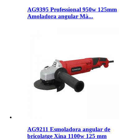
AG9395 Professional 950w 125mm
Amoladora angular Mà...
AG9211 Esmoladora angular de
bricolatge Xina 1100w 125 mm