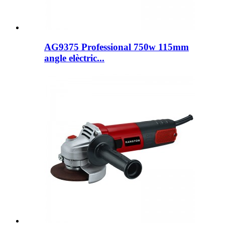
AG9375 Professional 750w 115mm
angle elèctric...