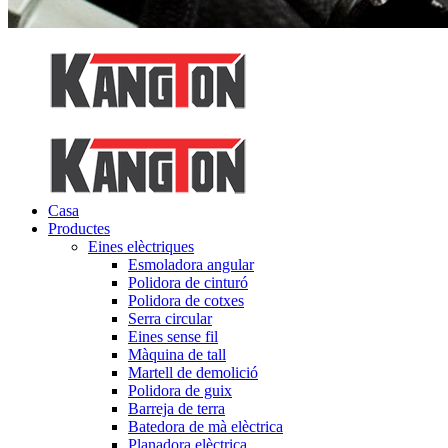
Casa
Productes
Eines elèctriques
Esmoladora angular
Polidora de cinturó
Polidora de cotxes
Serra circular
Eines sense fil
Màquina de tall
Martell de demolició
Polidora de guix
Barreja de terra
Batedora de mà elèctrica
Planadora elèctrica