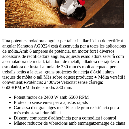
Una potent esmoladora angular per tallar i tallar L'eina de rectificat
angular Kangton AG9224 està dissenyada per a totes les aplicacions
de mòlta.Amb 6 amperes de potència, un motor fort i diversos
accessoris de rectificadora angular, aquesta esmoladora servirà com
a esmoladora de metall, talladora de metall, talladora de rajoles o
esmoladora de fusta.La mola de 230 mm és molt adequada per a
treballs petits a la casa, grans projectes de neteja d'òxid i altres
tasques de mòlta o tall.Més sobre aquest producte: ● Mòlta versàtil i
convenient;●Potència: 2400w;●Velocitat sense càrrega:
6500RPM;●Mida de la roda: 230 mm.
Potent motor de 2400 W amb 6500 RPM
Protecció sense eines per a ajustos ràpids
Carcassa d'engranatges metàl·lics de gran resistència per a
més robustesa i durabilitat
Disseny compacte d'adherència per a comoditat i control
Mànec reductor de vibracions amb emmagatzematge de claus