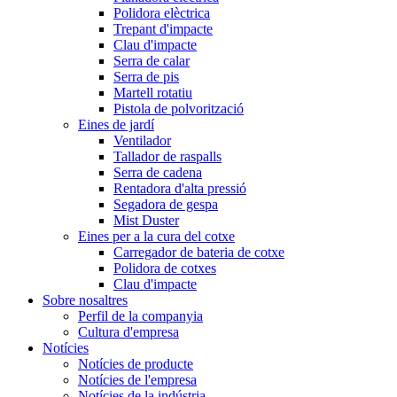
Polidora elèctrica
Trepant d'impacte
Clau d'impacte
Serra de calar
Serra de pis
Martell rotatiu
Pistola de polvorització
Eines de jardí
Ventilador
Tallador de raspalls
Serra de cadena
Rentadora d'alta pressió
Segadora de gespa
Mist Duster
Eines per a la cura del cotxe
Carregador de bateria de cotxe
Polidora de cotxes
Clau d'impacte
Sobre nosaltres
Perfil de la companyia
Cultura d'empresa
Notícies
Notícies de producte
Notícies de l'empresa
Notícies de la indústria