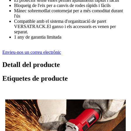
El protector sense eines permet ajustaments ràpids i fàcils
Bloqueig de l'eix per a canvis de rodes ràpids i fàcils
Mànec sobremotllat contornejat per a més comoditat durant
l'ús
Compatible amb el sistema d'organització de paret
VERSATRACK.El ganxo i els accessoris es venen per
separat.
1 any de garantia limitada
Envieu-nos un correu electrònic
Detall del producte
Etiquetes de producte