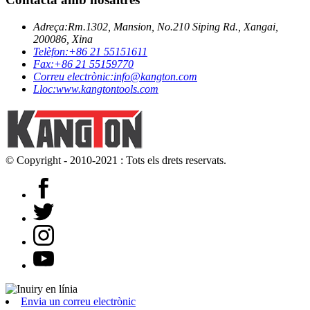
Adreça:
Rm.1302, Mansion, No.210 Siping Rd., Xangai,
200086, Xina
Telèfon:
+86 21 55151611
Fax:
+86 21 55159770
Correu electrònic:
info@kangton.com
Lloc:
www.kangtontools.com
© Copyright - 2010-2021 : Tots els drets reservats.
Envia un correu electrònic