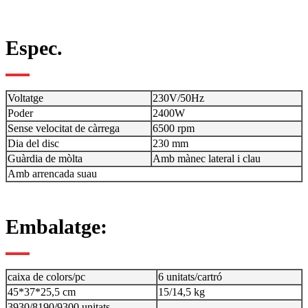
Espec.
Voltatge
230V/50Hz
Poder
2400W
Sense velocitat de càrrega
6500 rpm
Dia del disc
230 mm
Guàrdia de mòlta
Amb mànec lateral i clau
Amb arrencada suau
Embalatge:
caixa de colors/pc
6 unitats/cartró
45*37*25,5 cm
15/14,5 kg
3930/8190/9300 unitats