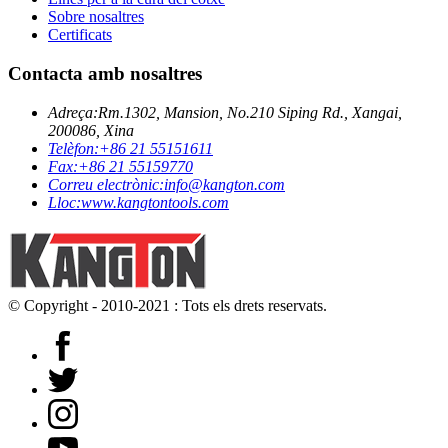
Sobre nosaltres
Certificats
Contacta amb nosaltres
Adreça:
Rm.1302, Mansion, No.210 Siping Rd., Xangai,
200086, Xina
Telèfon:
+86 21 55151611
Fax:
+86 21 55159770
Correu electrònic:
info@kangton.com
Lloc:
www.kangtontools.com
© Copyright - 2010-2021 : Tots els drets reservats.