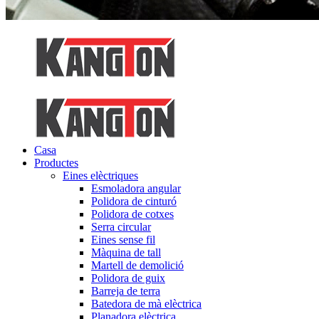
Casa
Productes
Eines elèctriques
Esmoladora angular
Polidora de cinturó
Polidora de cotxes
Serra circular
Eines sense fil
Màquina de tall
Martell de demolició
Polidora de guix
Barreja de terra
Batedora de mà elèctrica
Planadora elèctrica