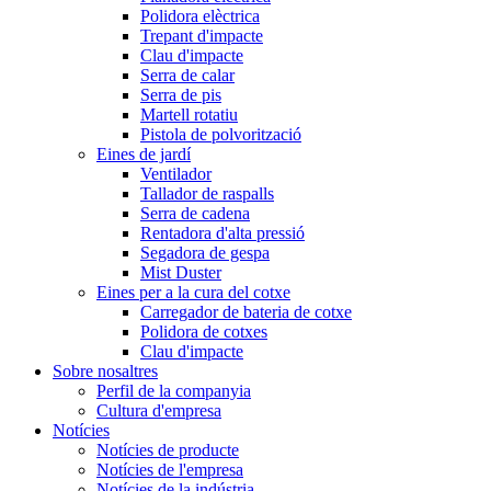
Polidora elèctrica
Trepant d'impacte
Clau d'impacte
Serra de calar
Serra de pis
Martell rotatiu
Pistola de polvorització
Eines de jardí
Ventilador
Tallador de raspalls
Serra de cadena
Rentadora d'alta pressió
Segadora de gespa
Mist Duster
Eines per a la cura del cotxe
Carregador de bateria de cotxe
Polidora de cotxes
Clau d'impacte
Sobre nosaltres
Perfil de la companyia
Cultura d'empresa
Notícies
Notícies de producte
Notícies de l'empresa
Notícies de la indústria