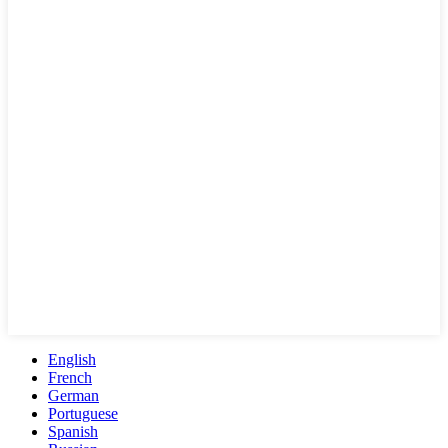
English
French
German
Portuguese
Spanish