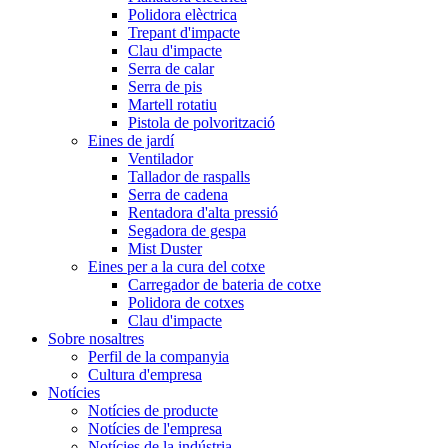
Polidora elèctrica
Trepant d'impacte
Clau d'impacte
Serra de calar
Serra de pis
Martell rotatiu
Pistola de polvorització
Eines de jardí
Ventilador
Tallador de raspalls
Serra de cadena
Rentadora d'alta pressió
Segadora de gespa
Mist Duster
Eines per a la cura del cotxe
Carregador de bateria de cotxe
Polidora de cotxes
Clau d'impacte
Sobre nosaltres
Perfil de la companyia
Cultura d'empresa
Notícies
Notícies de producte
Notícies de l'empresa
Notícies de la indústria