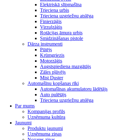
Elektriskā slīpmašīna
Trieciena urbis
Trieciena uzgriežņu atslēga
Finierzāģis
Virzuļzāģis
Rotācijas āmura urbis
Smidzināšanas pistole
Dārza instrumenti
Pūtējs
Krūmgriezis
Motorzāģis
Augstspiediena mazgātājs
Zāles pļāvējs
Mist Duster
Automašīnu kopšanas rīki
Automašīnas akumulatoru lādētājs
Auto pulētājs
Trieciena uzgriežņu atslēga
Par mums
Kompanijas profils
Uzņēmuma kultūra
Jaunumi
Produktu jaunumi
Uzņēmuma ziņas
Nozares ziņas