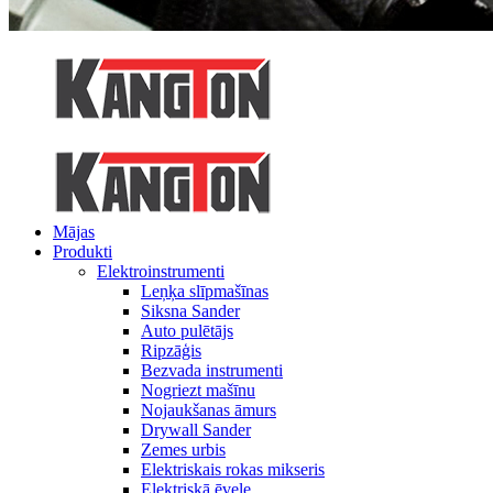
Mājas
Produkti
Elektroinstrumenti
Leņķa slīpmašīnas
Siksna Sander
Auto pulētājs
Ripzāģis
Bezvada instrumenti
Nogriezt mašīnu
Nojaukšanas āmurs
Drywall Sander
Zemes urbis
Elektriskais rokas mikseris
Elektriskā ēvele