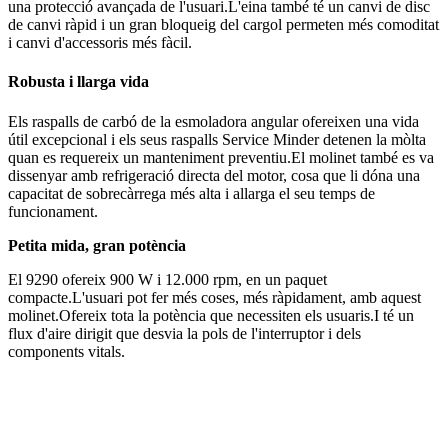
una protecció avançada de l'usuari.L'eina també té un canvi de disc
de canvi ràpid i un gran bloqueig del cargol permeten més comoditat
i canvi d'accessoris més fàcil.
Robusta i llarga vida
Els raspalls de carbó de la esmoladora angular ofereixen una vida
útil excepcional i els seus raspalls Service Minder detenen la mòlta
quan es requereix un manteniment preventiu.El molinet també es va
dissenyar amb refrigeració directa del motor, cosa que li dóna una
capacitat de sobrecàrrega més alta i allarga el seu temps de
funcionament.
Petita mida, gran potència
El 9290 ofereix 900 W i 12.000 rpm, en un paquet
compacte.L'usuari pot fer més coses, més ràpidament, amb aquest
molinet.Ofereix tota la potència que necessiten els usuaris.I té un
flux d'aire dirigit que desvia la pols de l'interruptor i dels
components vitals.