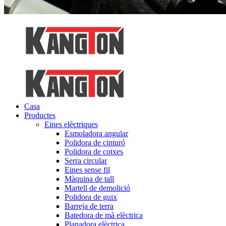
Casa
Productes
Eines elèctriques
Esmoladora angular
Polidora de cinturó
Polidora de cotxes
Serra circular
Eines sense fil
Màquina de tall
Martell de demolició
Polidora de guix
Barreja de terra
Batedora de mà elèctrica
Planadora elèctrica