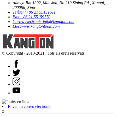
Adreça:
Rm.1302, Mansion, No.210 Siping Rd., Xangai,
200086, Xina
Telèfon:
+86 21 55151611
Fax:
+86 21 55159770
Correu electrònic:
info@kangton.com
Lloc:
www.kangtontools.com
© Copyright - 2010-2021 : Tots els drets reservats.
Envia un correu electrònic
x