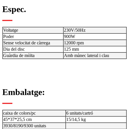
Espec.
Voltatge
230V/50Hz
Poder
900W
Sense velocitat de càrrega
12000 rpm
Dia del disc
125 mm
Guàrdia de mòlta
Amb mànec lateral i clau
Embalatge:
caixa de colors/pc
6 unitats/cartró
45*37*25,5 cm
15/14,5 kg
3930/8190/9300 unitats