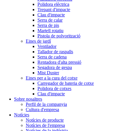
Polidora elèctrica
Trepant d'impacte
Clau d'impacte
Serra de calar
Serra de pis
Martell rotatiu
Pistola de polvorització
Eines de jardí
Ventilador
Tallador de raspalls
Serra de cadena
Rentadora d'alta pressió
Segadora de gespa
Mist Duster
Eines per a la cura del cotxe
Carregador de bateria de cotxe
Polidora de cotxes
Clau d'impacte
Sobre nosaltres
Perfil de la companyia
Cultura d'empresa
Notícies
Notícies de producte
Notícies de l'empresa
Notícies de la indústria