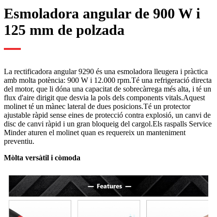
Esmoladora angular de 900 W i
125 mm de polzada
La rectificadora angular 9290 és una esmoladora lleugera i pràctica
amb molta potència: 900 W i 12.000 rpm.Té una refrigeració directa
del motor, que li dóna una capacitat de sobrecàrrega més alta, i té un
flux d'aire dirigit que desvia la pols dels components vitals.Aquest
molinet té un mànec lateral de dues posicions.Té un protector
ajustable ràpid sense eines de protecció contra explosió, un canvi de
disc de canvi ràpid i un gran bloqueig del cargol.Els raspalls Service
Minder aturen el molinet quan es requereix un manteniment
preventiu.
Mòlta versàtil i còmoda