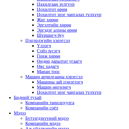
Цахилгаан зүлгүүр
Цохилтот өрөм
Цохилтот эрэг чангалах түлхүүр
Жиг хөрөө
Эргэлтийн хөрөө
Эргэдэг алхны өрөм
Шүршигч буу
Цэцэрлэгийн хэрэгсэл
Үлээгч
Сойз зүсэгч
Гинж хөрөө
Өндөр даралтат угаагч
Өвс хадагч
Манан тоос
Машин арчилгааны хэрэгсэл
Машины зай цэнэглэгч
Машин өнгөлөгч
Цохилтот эрэг чангалах түлхүүр
Бидний тухай
Компанийн танилцуулга
Компанийн соёл
Мэдээ
Бүтээгдэхүүний мэдээ
Компанийн мэдээ
Аж үйлдвэрийн мэдээ