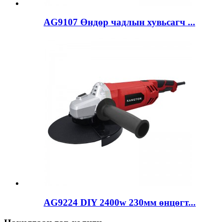
AG9107 Өндөр чадлын хувьсагч ...
AG9224 DIY 2400w 230мм өнцөгт...