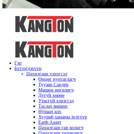
Гэр
Бүтээгдэхүүн
Цахилгаан хэрэгсэл
Өнцөг нунтаглагч
Туузан Сандер
Машин өнгөлөгч
Дугуй хөрөө
Утасгүй хэрэгсэл
Таслах машин
Нураах алх
Хуурай хананы зүлгүүр
Earth Auger
Цахилгаан гар холигч
Цахилгаан төлөвлөгч