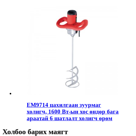
EM9714 цахилгаан зуурмаг
холигч, 1600 Вт-ын хос өндөр бага
араатай 6 шатлалт холигч өрөм
Холбоо барих маягт