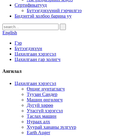
Сертификатууд
Бүтээгдэхүүний гэрчилгээ
Бидэнтэй холбоо барина уу
English
Гэр
Бүтээгдэхүүн
Цахилгаан хэрэгсэл
Цахилгаан гар холигч
Ангилал
Цахилгаан хэрэгсэл
Өнцөг нунтаглагч
Туузан Сандер
Машин өнгөлөгч
Дугуй хөрөө
Утасгүй хэрэгсэл
Таслах машин
Нураах алх
Хуурай хананы зүлгүүр
Earth Auger