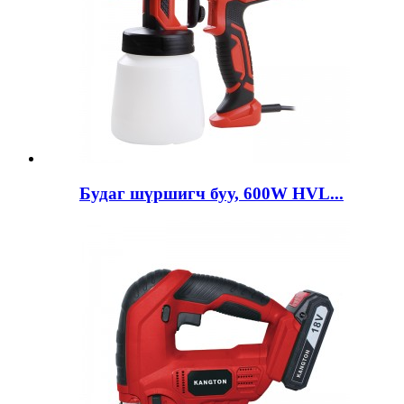
Будаг шүршигч буу, 600W HVL...