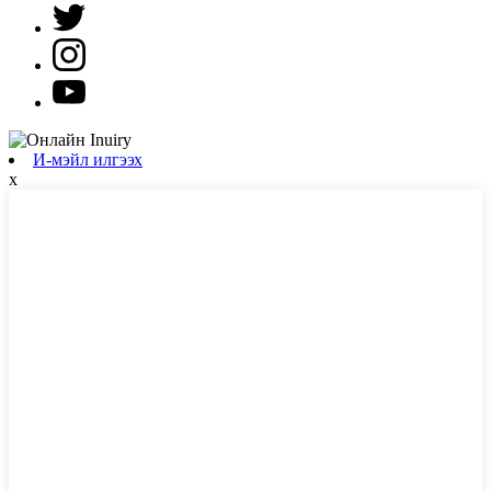
И-мэйл илгээх
x