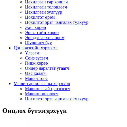
Цахилгаан гар холигч
Цахилгаан төлөвлөгч
Цахилгаан зүлгүүр
Цохилтот өрөм
Цохилтот эрэг чангалах түлхүүр
Жиг хөрөө
Эргэлтийн хөрөө
Эргэдэг алхны өрөм
Шүршигч буу
Цэцэрлэгийн хэрэгсэл
Үлээгч
Сойз зүсэгч
Гинж хөрөө
Өндөр даралтат угаагч
Өвс хадагч
Манан тоос
Машин арчилгааны хэрэгсэл
Машины зай цэнэглэгч
Машин өнгөлөгч
Цохилтот эрэг чангалах түлхүүр
Онцлох бүтээгдэхүүн