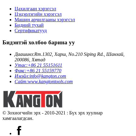
Цахилгаан хэрэгсэл
Цэцэрлэгийн хэрэгсэл
Машин арчилгааны хэрэгсэл
Бидний тухай
Сертификатууд
Бидэнтэй холбоо барина уу
Даашинз:
Rm.1302, Харш, No.210 Siping Rd., Шанхай,
200086, Хятад
Утас:
+86 21 55151611
Факс:
+86 21 55159770
Имэйл:
info@kangton.com
Сайт:
www.kangtontools.com
© Зохиогчийн эрх - 2010-2021 : Бүх эрх хуулиар
хамгаалагдсан.