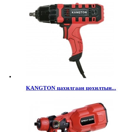
KANGTON цахилгаан цохилтын...