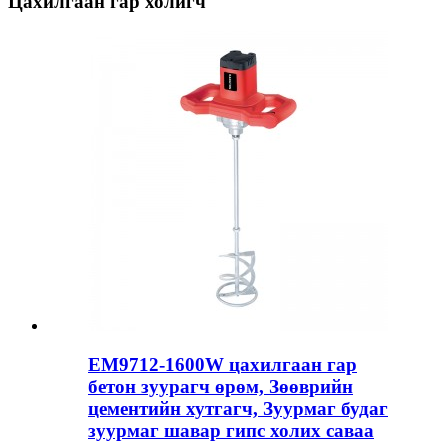
Цахилгаан гар холигч
EM9712-1600W цахилгаан гар
бетон зуурагч өрөм, Зөөврийн
цементийн хутгагч, Зуурмаг будаг
зуурмаг шавар гипс холих саваа