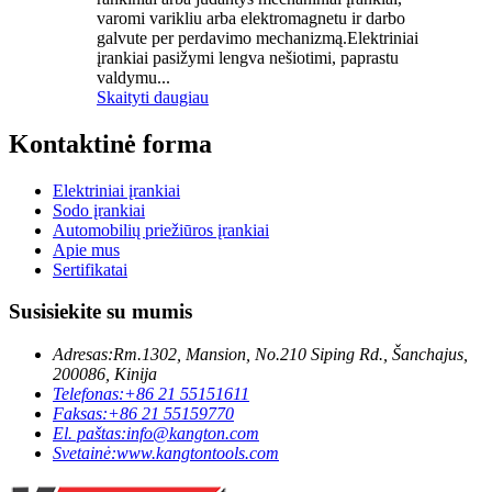
varomi varikliu arba elektromagnetu ir darbo
galvute per perdavimo mechanizmą.Elektriniai
įrankiai pasižymi lengva nešiotimi, paprastu
valdymu...
Skaityti daugiau
Kontaktinė forma
Elektriniai įrankiai
Sodo įrankiai
Automobilių priežiūros įrankiai
Apie mus
Sertifikatai
Susisiekite su mumis
Adresas:
Rm.1302, Mansion, No.210 Siping Rd., Šanchajus,
200086, Kinija
Telefonas:
+86 21 55151611
Faksas:
+86 21 55159770
El. paštas:
info@kangton.com
Svetainė:
www.kangtontools.com