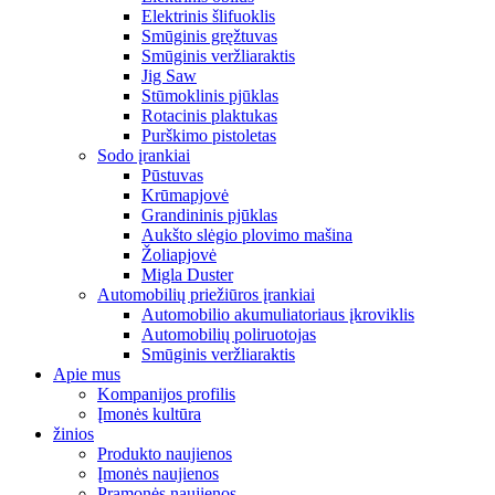
Elektrinis šlifuoklis
Smūginis gręžtuvas
Smūginis veržliaraktis
Jig Saw
Stūmoklinis pjūklas
Rotacinis plaktukas
Purškimo pistoletas
Sodo įrankiai
Pūstuvas
Krūmapjovė
Grandininis pjūklas
Aukšto slėgio plovimo mašina
Žoliapjovė
Migla Duster
Automobilių priežiūros įrankiai
Automobilio akumuliatoriaus įkroviklis
Automobilių poliruotojas
Smūginis veržliaraktis
Apie mus
Kompanijos profilis
Įmonės kultūra
žinios
Produkto naujienos
Įmonės naujienos
Pramonės naujienos