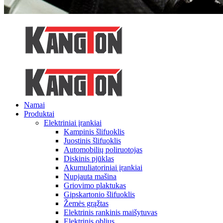
Namai
Produktai
Elektriniai įrankiai
Kampinis šlifuoklis
Juostinis šlifuoklis
Automobilių poliruotojas
Diskinis pjūklas
Akumuliatoriniai įrankiai
Nupjauta mašina
Griovimo plaktukas
Gipskartonio šlifuoklis
Žemės grąžtas
Elektrinis rankinis maišytuvas
Elektrinis oblius