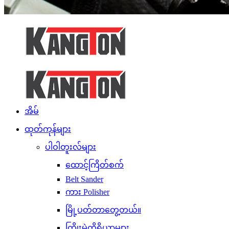
အိမ်
ထုတ်ကုန်များ
ပါဝါတူးလ်များ
ထောင့်ကြိတ်စက်
Belt Sander
ကား Polisher
မြို့ပတ်တာတွေ့တယ်။
ကြိုးမဲ့ကိရိယာများ