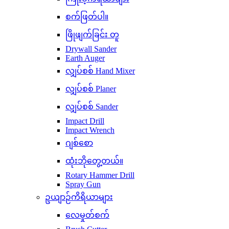
စက်ဖြတ်ပါ။
ဖြိုဖျက်ခြင်း တူ
Drywall Sander
Earth Auger
လျှပ်စစ် Hand Mixer
လျှပ်စစ် Planer
လျှပ်စစ် Sander
Impact Drill
Impact Wrench
ဂျစ်စော
ထုံးဘိုတွေ့တယ်။
Rotary Hammer Drill
Spray Gun
ဥယျာဉ်ကိရိယာများ
လေမှုတ်စက်