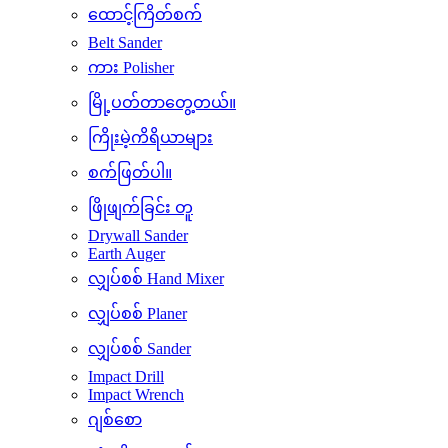
ထောင့်ကြိတ်စက်
Belt Sander
ကား Polisher
မြို့ပတ်တာတွေ့တယ်။
ကြိုးမဲ့ကိရိယာများ
စက်ဖြတ်ပါ။
ဖြိုဖျက်ခြင်း တူ
Drywall Sander
Earth Auger
လျှပ်စစ် Hand Mixer
လျှပ်စစ် Planer
လျှပ်စစ် Sander
Impact Drill
Impact Wrench
ဂျစ်စော