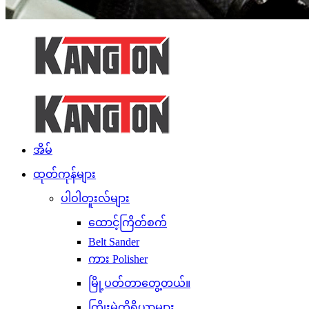
အိမ်
ထုတ်ကုန်များ
ပါဝါတူးလ်များ
ထောင့်ကြိတ်စက်
Belt Sander
ကား Polisher
မြို့ပတ်တာတွေ့တယ်။
ကြိုးမဲ့ကိရိယာများ