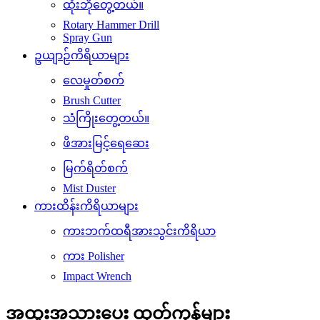
ထုံးဘိုတွေ့တယ်။
Rotary Hammer Drill
Spray Gun
ဥယျာဉ်ကိရိယာများ
လေမှုတ်စက်
Brush Cutter
သံကြိုးတွေ့တယ်။
ဖိအားမြင့်ရေဆေး
မြက်ရိတ်စက်
Mist Duster
ကားထိန်းကိရိယာများ
ကားဘက်ထရီအားသွင်းကိရိယာ
ကား Polisher
Impact Wrench
အထူးအသားပေး ထုတ်ကုန်များ