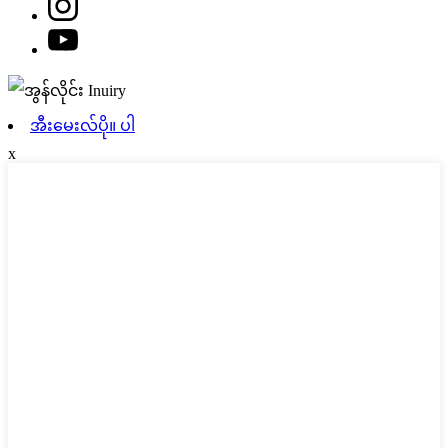
အီးမေးလ်ပို။ ပါ
x