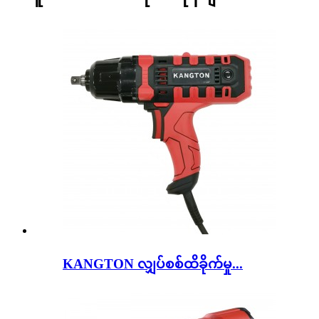
KANGTON လျှပ်စစ်ထိခိုက်မှု...