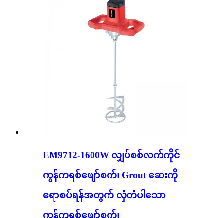
EM9712-1600W လျှပ်စစ်လက်ကိုင်
ကွန်ကရစ်ဖျော်စက်၊ Grout ဆေးကို
ရောစပ်ရန်အတွက် လှံတံပါသော
ကွန်ကရစ်ဖျော်စက်၊