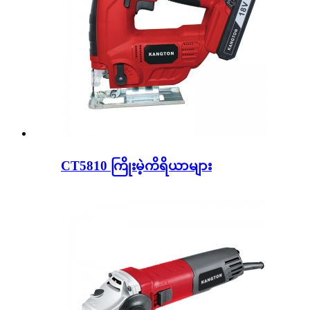
CT5810 ကြိုးမဲ့ကိရိယာများ