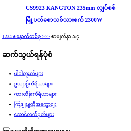
CS9923 KANGTON 235mm လျှပ်စစ်
မြို့ပတ်စောသစ်သားစက် 2300W
1
2
3
4
5
6
နောက်တစ်ခု >
>>
စာမျက်နှာ ၁/၇
ဆက်သွယ်ရန်ပုံစံ
ပါဝါတူးလ်များ
ဥယျာဉ်ကိရိယာများ
ကားထိန်းကိရိယာများ
ကြှနျုပျတို့အကွောငျး
အောင်လက်မှတ်များ