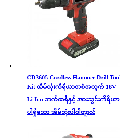
CD3605 Cordless Hammer Drill Tool
Kit အိမ်သုံးကိရိယာအစုံအတွက် 18V
Li-Ion ဘက်ထရီနှင့် အားသွင်းကိရိယာ
ပါရှိသော အိမ်သုံးပါဝါတူးလ်