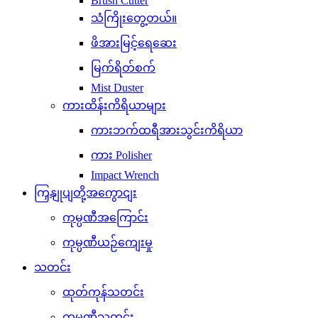
Brush Cutter
သံကြိုးတွေ့တယ်။
ဖိအားမြင့်ရေဆေး
မြက်ရိတ်စက်
Mist Duster
ကားထိန်းကိရိယာများ
ကားဘက်ထရီအားသွင်းကိရိယာ
ကား Polisher
Impact Wrench
ကြှနျုပျတို့အကွောငျး
ကုမ္ပဏီအကြောင်း
ကုမ္ပဏီယဉ်ကျေးမှု
သတင်း
ထုတ်ကုန်သတင်း
ကုမ္ပဏီသတင်း