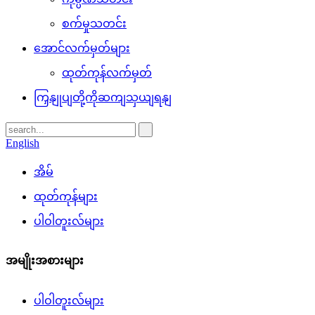
စက်မှုသတင်း
အောင်လက်မှတ်များ
ထုတ်ကုန်လက်မှတ်
ကြှနျုပျတို့ကိုဆကျသှယျရနျ
English
အိမ်
ထုတ်ကုန်များ
ပါဝါတူးလ်များ
အမျိုးအစားများ
ပါဝါတူးလ်များ