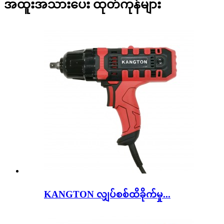
အထူးအသားပေး ထုတ်ကုန်များ
KANGTON လျှပ်စစ်ထိခိုက်မှု...