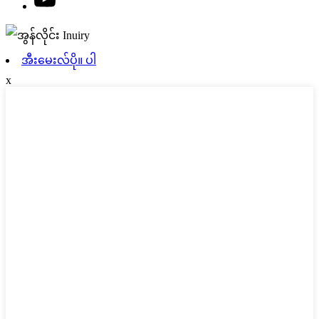
အီးမေးလ်ပို။ ပါ
x