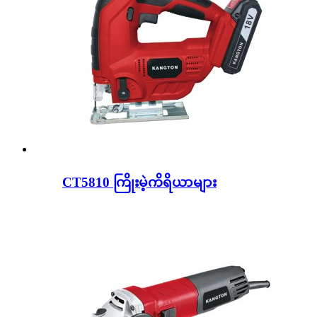
CT5810 ကြိုးမဲ့ကိရိယာများ