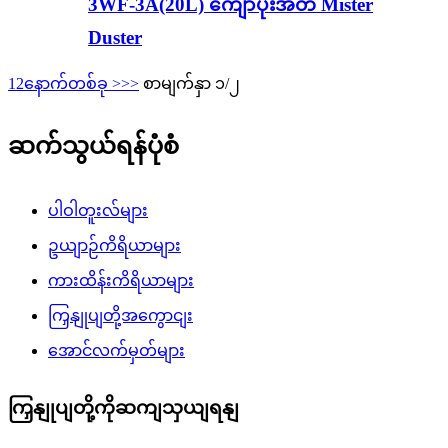
3WF-3A(20L) ကျောပိုးအိတ် Mister
Duster
1
2
နောက်တစ်ခု >
>>
စာမျက်နှာ ၁/၂
ဆက်သွယ်ရန်ပုံစံ
ပါဝါတူးလ်များ
ဥယျာဉ်ကိရိယာများ
ကားထိန်းကိရိယာများ
ကြှနျုပျတို့အကွောငျး
အောင်လက်မှတ်များ
ကြှနျုပျတို့ကိုဆကျသှယျရနျ