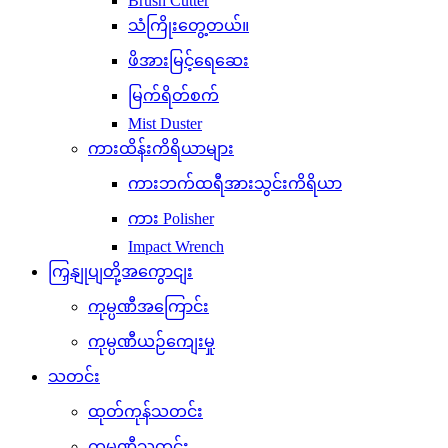
Brush Cutter
သံကြိုးတွေ့တယ်။
ဖိအားမြင့်ရေဆေး
မြက်ရိတ်စက်
Mist Duster
ကားထိန်းကိရိယာများ
ကားဘက်ထရီအားသွင်းကိရိယာ
ကား Polisher
Impact Wrench
ကြှနျုပျတို့အကွောငျး
ကုမ္ပဏီအကြောင်း
ကုမ္ပဏီယဉ်ကျေးမှု
သတင်း
ထုတ်ကုန်သတင်း
ကုမ္ပဏီသတင်း