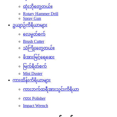
ထုံးဘိုတွေ့တယ်။
Rotary Hammer Drill
Spray Gun
ဥယျာဉ်ကိရိယာများ
လေမှုတ်စက်
Brush Cutter
သံကြိုးတွေ့တယ်။
ဖိအားမြင့်ရေဆေး
မြက်ရိတ်စက်
Mist Duster
ကားထိန်းကိရိယာများ
ကားဘက်ထရီအားသွင်းကိရိယာ
ကား Polisher
Impact Wrench