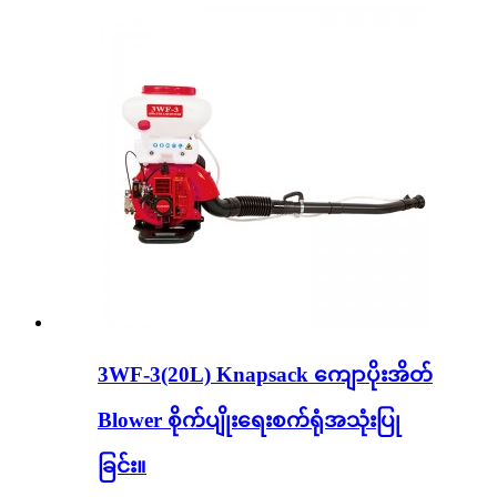
3WF-3(20L) Knapsack ကျောပိုးအိတ်
Blower စိုက်ပျိုးရေးစက်ရုံအသုံးပြု
ခြင်း။