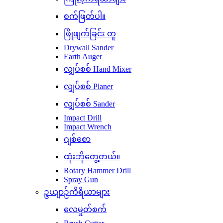
စက်ဖြတ်ပါ။
ဖြိုဖျက်ခြင်း တူ
Drywall Sander
Earth Auger
လျှပ်စစ် Hand Mixer
လျှပ်စစ် Planer
လျှပ်စစ် Sander
Impact Drill
Impact Wrench
ဂျစ်စော
ထုံးဘိုတွေ့တယ်။
Rotary Hammer Drill
Spray Gun
ဥယျာဉ်ကိရိယာများ
လေမှုတ်စက်