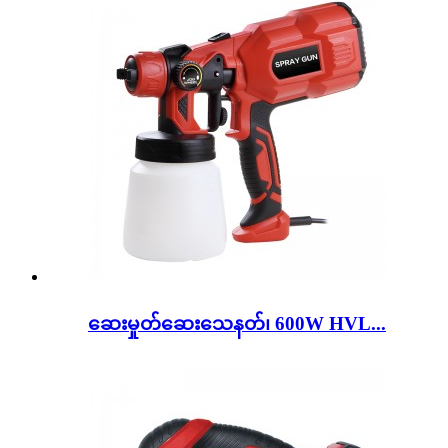
ဆေးမှုတ်ဆေးသေနတ်၊ 600W HVL...