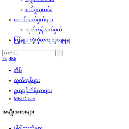
စက်မှုသတင်း
အောင်လက်မှတ်များ
ထုတ်ကုန်လက်မှတ်
ကြှနျုပျတို့ကိုဆကျသှယျရနျ
English
အိမ်
ထုတ်ကုန်များ
ဥယျာဉ်ကိရိယာများ
Mist Duster
အမျိုးအစားများ
ပါဝါတူးလ်များ