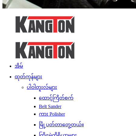
အိမ်
ထုတ်ကုန်များ
ပါဝါတူးလ်များ
ထောင့်ကြိတ်စက်
Belt Sander
ကား Polisher
မြို့ပတ်တာတွေ့တယ်။
ကြိုးမဲ့ကိရိယာများ