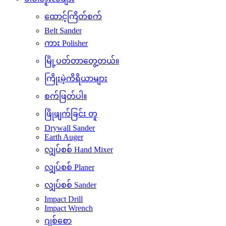
ထောင့်ကြိတ်စက်
Belt Sander
ကား Polisher
မြို့ပတ်တာတွေ့တယ်။
ကြိုးမဲ့ကိရိယာများ
စက်ဖြတ်ပါ။
ဖြိုဖျက်ခြင်း တူ
Drywall Sander
Earth Auger
လျှပ်စစ် Hand Mixer
လျှပ်စစ် Planer
လျှပ်စစ် Sander
Impact Drill
Impact Wrench
ဂျစ်စော