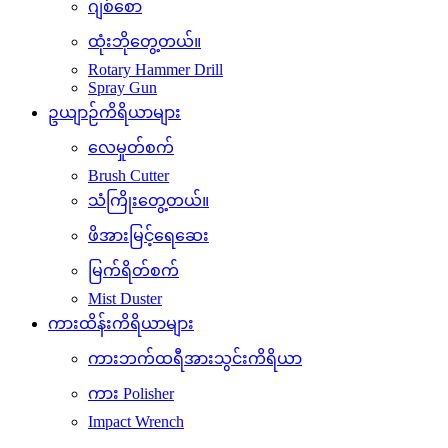
ဂျစ်စော
ထုံးဘိုတွေ့တယ်။
Rotary Hammer Drill
Spray Gun
ဥယျာဉ်ကိရိယာများ
လေမှုတ်စက်
Brush Cutter
သံကြိုးတွေ့တယ်။
ဖိအားမြင့်ရေဆေး
မြက်ရိတ်စက်
Mist Duster
ကားထိန်းကိရိယာများ
ကားဘက်ထရီအားသွင်းကိရိယာ
ကား Polisher
Impact Wrench