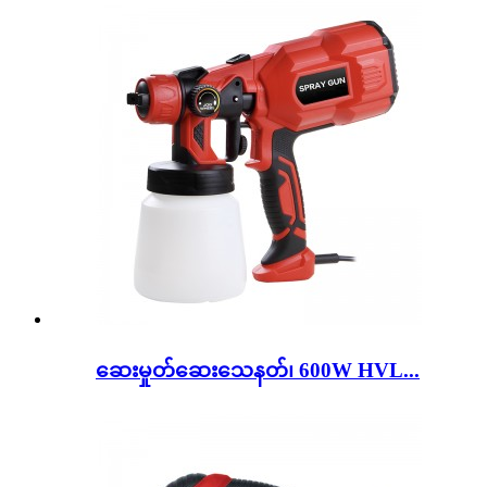
ဆေးမှုတ်ဆေးသေနတ်၊ 600W HVL...