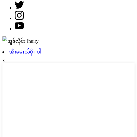
အီးမေးလ်ပို။ ပါ
x