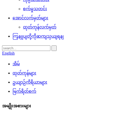
စက်မှုသတင်း
အောင်လက်မှတ်များ
ထုတ်ကုန်လက်မှတ်
ကြှနျုပျတို့ကိုဆကျသှယျရနျ
English
အိမ်
ထုတ်ကုန်များ
ဥယျာဉ်ကိရိယာများ
မြက်ရိတ်စက်
အမျိုးအစားများ