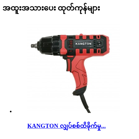
အထူးအသားပေး ထုတ်ကုန်များ
KANGTON လျှပ်စစ်ထိခိုက်မှု...