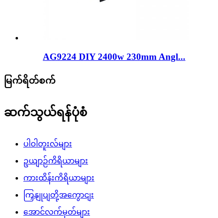
AG9224 DIY 2400w 230mm Angl...
မြက်ရိတ်စက်
ဆက်သွယ်ရန်ပုံစံ
ပါဝါတူးလ်များ
ဥယျာဉ်ကိရိယာများ
ကားထိန်းကိရိယာများ
ကြှနျုပျတို့အကွောငျး
အောင်လက်မှတ်များ