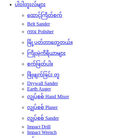
ပါဝါတူးလ်များ
ထောင့်ကြိတ်စက်
Belt Sander
ကား Polisher
မြို့ပတ်တာတွေ့တယ်။
ကြိုးမဲ့ကိရိယာများ
စက်ဖြတ်ပါ။
ဖြိုဖျက်ခြင်း တူ
Drywall Sander
Earth Auger
လျှပ်စစ် Hand Mixer
လျှပ်စစ် Planer
လျှပ်စစ် Sander
Impact Drill
Impact Wrench