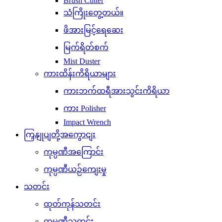
Brush Cutter
သံကြိုးတွေ့တယ်။
ဖိအားမြင့်ရေဆေး
မြက်ရိတ်စက်
Mist Duster
ကားထိန်းကိရိယာများ
ကားဘက်ထရီအားသွင်းကိရိယာ
ကား Polisher
Impact Wrench
ကြှနျုပျတို့အကွောငျး
ကုမ္ပဏီအကြောင်း
ကုမ္ပဏီယဉ်ကျေးမှု
သတင်း
ထုတ်ကုန်သတင်း
ကုမ္ပဏီသတင်း