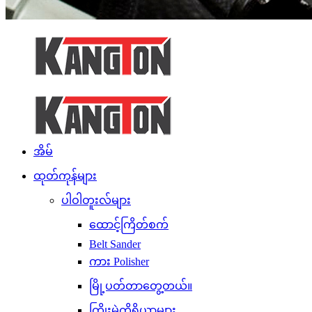
အိမ်
ထုတ်ကုန်များ
ပါဝါတူးလ်များ
ထောင့်ကြိတ်စက်
Belt Sander
ကား Polisher
မြို့ပတ်တာတွေ့တယ်။
ကြိုးမဲ့ကိရိယာများ