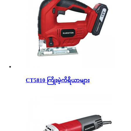
CT5810 ကြိုးမဲ့ကိရိယာများ