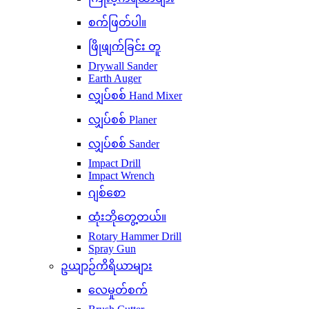
စက်ဖြတ်ပါ။
ဖြိုဖျက်ခြင်း တူ
Drywall Sander
Earth Auger
လျှပ်စစ် Hand Mixer
လျှပ်စစ် Planer
လျှပ်စစ် Sander
Impact Drill
Impact Wrench
ဂျစ်စော
ထုံးဘိုတွေ့တယ်။
Rotary Hammer Drill
Spray Gun
ဥယျာဉ်ကိရိယာများ
လေမှုတ်စက်