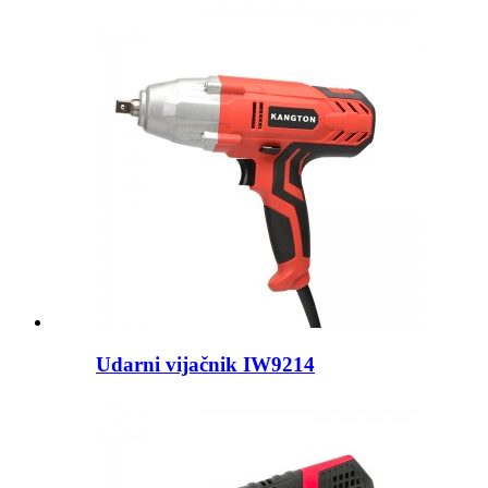
Udarni vijačnik IW9214