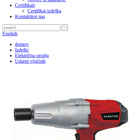
Certifikati
Certifikat izdelka
Kontaktiraj nas
English
domov
Izdelki
Električna orodja
Udarni vijačnik