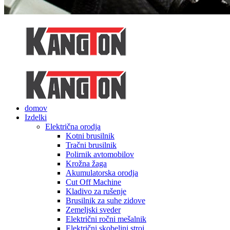
domov
Izdelki
Električna orodja
Kotni brusilnik
Tračni brusilnik
Polirnik avtomobilov
Krožna žaga
Akumulatorska orodja
Cut Off Machine
Kladivo za rušenje
Brusilnik za suhe zidove
Zemeljski sveder
Električni ročni mešalnik
Električni skobeljni stroj