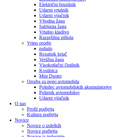
Električni brusilnik
Udarni vrtalnik
Udarni vijačnik
Vbodna žaga
Sabljasta žaga
Vrtalno kladivo
Razpršilna pištola
Vrtno orodje
puhalo
Rezalnik krtač
Verižna žaga
Visokotlačni čistilnik
Kosilnica
Mist Duster
Orodja za nego avtomobila
Polnilec avtomobilskih akumulatorjev
Polirnik avtomobilov
Udarni vijačnik
O nas
Profil podjetja
Kultura podjetja
Novice
Novice o izdelkih
Novice podjetja
Novice iz industrije