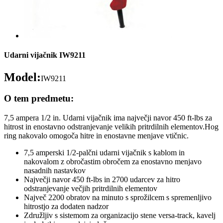
Udarni vijačnik IW9211
Model:
IW9211
O tem predmetu:
7,5 ampera 1/2 in. Udarni vijačnik ima največji navor 450 ft-lbs za
hitrost in enostavno odstranjevanje velikih pritrdilnih elementov.Hog
ring nakovalo omogoča hitre in enostavne menjave vtičnic.
7,5 amperski 1/2-palčni udarni vijačnik s kablom in
nakovalom z obročastim obročem za enostavno menjavo
nasadnih nastavkov
Največji navor 450 ft-lbs in 2700 udarcev za hitro
odstranjevanje večjih pritrdilnih elementov
Največ 2200 obratov na minuto s sprožilcem s spremenljivo
hitrostjo za dodaten nadzor
Združljiv s sistemom za organizacijo stene versa-track, kavelj