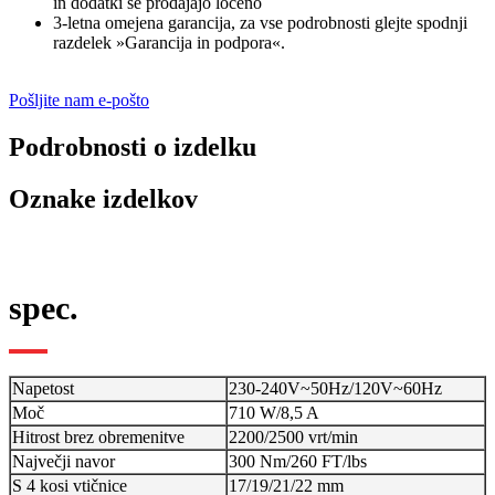
in dodatki se prodajajo ločeno
3-letna omejena garancija, za vse podrobnosti glejte spodnji
razdelek »Garancija in podpora«.
Pošljite nam e-pošto
Podrobnosti o izdelku
Oznake izdelkov
spec.
Napetost
230-240V~50Hz/120V~60Hz
Moč
710 W/8,5 A
Hitrost brez obremenitve
2200/2500 vrt/min
Največji navor
300 Nm/260 FT/lbs
S 4 kosi vtičnice
17/19/21/22 mm