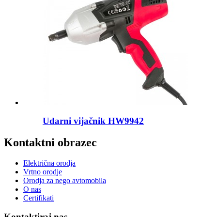
Udarni vijačnik HW9942
Kontaktni obrazec
Električna orodja
Vrtno orodje
Orodja za nego avtomobila
O nas
Certifikati
Kontaktiraj nas