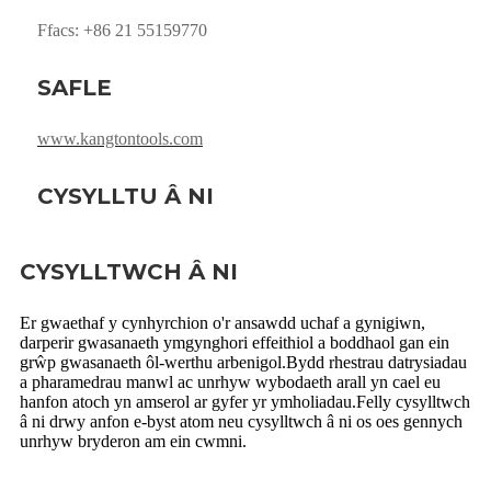
Ffacs: +86 21 55159770
SAFLE
www.kangtontools.com
CYSYLLTU Â NI
CYSYLLTWCH Â NI
Er gwaethaf y cynhyrchion o'r ansawdd uchaf a gynigiwn,
darperir gwasanaeth ymgynghori effeithiol a boddhaol gan ein
grŵp gwasanaeth ôl-werthu arbenigol.Bydd rhestrau datrysiadau
a pharamedrau manwl ac unrhyw wybodaeth arall yn cael eu
hanfon atoch yn amserol ar gyfer yr ymholiadau.Felly cysylltwch
â ni drwy anfon e-byst atom neu cysylltwch â ni os oes gennych
unrhyw bryderon am ein cwmni.