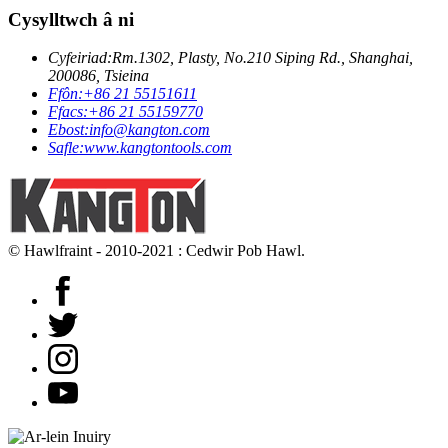
Cysylltwch â ni
Cyfeiriad:
Rm.1302, Plasty, No.210 Siping Rd., Shanghai,
200086, Tsieina
Ffôn:
+86 21 55151611
Ffacs:
+86 21 55159770
Ebost:
info@kangton.com
Safle:
www.kangtontools.com
© Hawlfraint - 2010-2021 : Cedwir Pob Hawl.