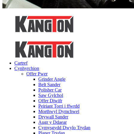
Cartref
Cynhyrchion
Offer Pwer
Grinder Angle
Belt Sander
Polisher Car
Saw Gylchol
Offer Diwifr
Peiriant Torri i ffwrdd
Morthwyl Dymchwel
Drywall Sander
Augr y Ddaear
Cymysgydd Dwylo Trydan
Planer Trydan