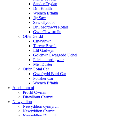
Sander Trydan
Dril Effaith
Wrench Effaith
Jig Saw
Saw cilyddol
Dril Morthwyl Rotari
Gwn Chwistrellu
Offer Gardd
Chwythwr
Torrwr Brwsh
Llif Gadwyn
Golchwr Gwasgedd Uchel
Peiriant torri gwair
Mist Duster
Offer Gofal Car
Gwefrydd Batri Car
Polisher Car
Wrench Effaith
Amdanom ni
Proffil Cwmni
Diwylliant Cwmni
Newyddion
Newyddion cynnyrch
Newyddion Cwmni
Newyddion Diwydiant