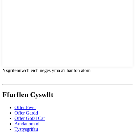
Ysgrifennwch eich neges yma a'i hanfon atom
Ffurflen Cyswllt
Offer Pwer
Offer Gardd
Offer Gofal Car
Amdanom ni
Tystysgrifau