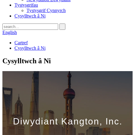
Tystysgrifau
Tystysgrif Cynnyrch
Cysylltwch â Ni
English
Cartref
Cysylltwch â Ni
Cysylltwch â Ni
Diwydiant Kangton, Inc.