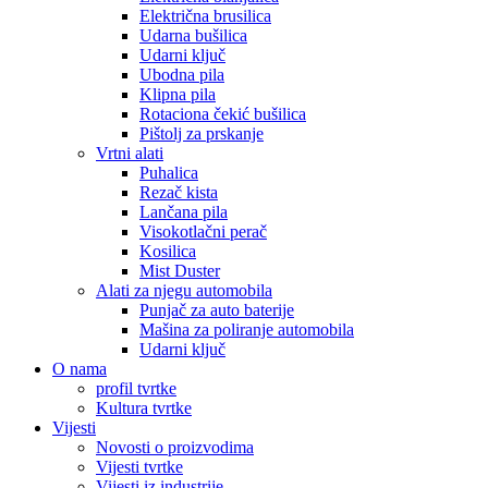
Električna brusilica
Udarna bušilica
Udarni ključ
Ubodna pila
Klipna pila
Rotaciona čekić bušilica
Pištolj za prskanje
Vrtni alati
Puhalica
Rezač kista
Lančana pila
Visokotlačni perač
Kosilica
Mist Duster
Alati za njegu automobila
Punjač za auto baterije
Mašina za poliranje automobila
Udarni ključ
O nama
profil tvrtke
Kultura tvrtke
Vijesti
Novosti o proizvodima
Vijesti tvrtke
Vijesti iz industrije