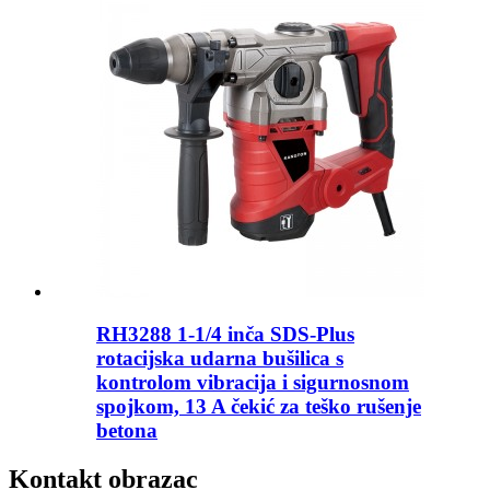
RH3288 1-1/4 inča SDS-Plus
rotacijska udarna bušilica s
kontrolom vibracija i sigurnosnom
spojkom, 13 A čekić za teško rušenje
betona
Kontakt obrazac