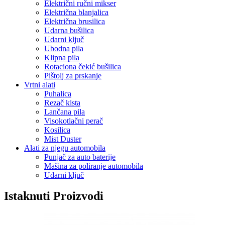
Električni ručni mikser
Električna blanjalica
Električna brusilica
Udarna bušilica
Udarni ključ
Ubodna pila
Klipna pila
Rotaciona čekić bušilica
Pištolj za prskanje
Vrtni alati
Puhalica
Rezač kista
Lančana pila
Visokotlačni perač
Kosilica
Mist Duster
Alati za njegu automobila
Punjač za auto baterije
Mašina za poliranje automobila
Udarni ključ
Istaknuti Proizvodi