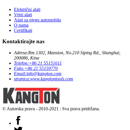
Električni alati
Vrtni alati
Alati za njegu automobila
O nama
Certifikati
Kontaktirajte nas
Adresa:
Rm.1302, Mansion, No.210 Siping Rd., Shanghai,
200086, Kina
Telefon:
+86 21 55151611
Faks:
+86 21 55159770
Email:
info@kangton.com
stranica:
www.kangtontools.com
© Autorska prava - 2010-2021 : Sva prava pridržana.