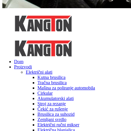
Dom
Proizvodi
Električni alati
Kutna brusilica
Tračna brusilica
Mašina za poliranje automobila
Cirkular
Akumulatorski alati
Stroj za rezanje
Čekić za rušenje
Brusilica za suhozid
Zemljani svrdlo
Električni ručni mikser
Električna blanjalica