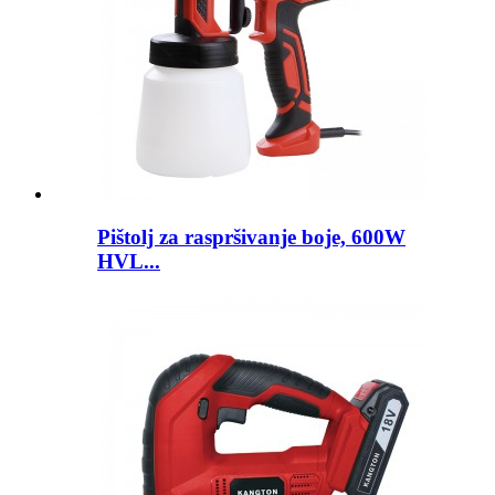
Pištolj za raspršivanje boje, 600W
HVL...