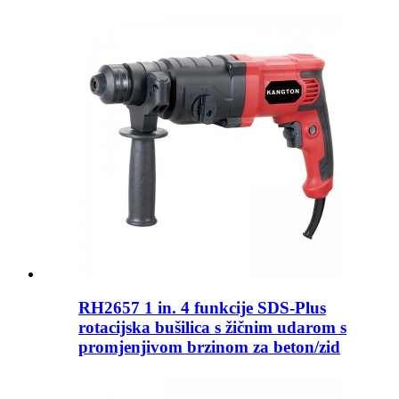
RH2657 1 in. 4 funkcije SDS-Plus
rotacijska bušilica s žičnim udarom s
promjenjivom brzinom za beton/zid