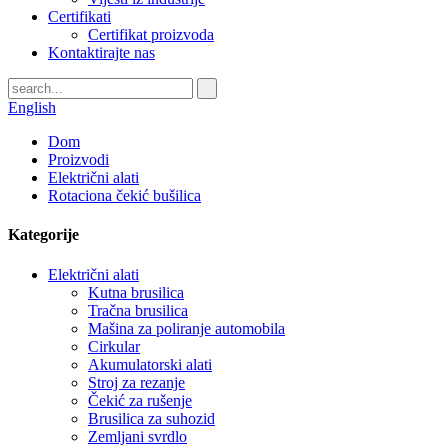
Certifikati
Certifikat proizvoda
Kontaktirajte nas
English
Dom
Proizvodi
Električni alati
Rotaciona čekić bušilica
Kategorije
Električni alati
Kutna brusilica
Tračna brusilica
Mašina za poliranje automobila
Cirkular
Akumulatorski alati
Stroj za rezanje
Čekić za rušenje
Brusilica za suhozid
Zemljani svrdlo