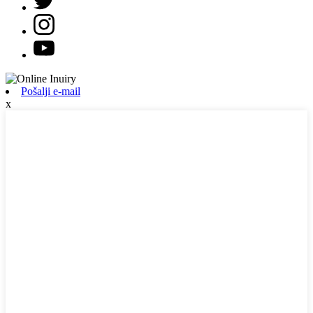
Pošalji e-mail
x