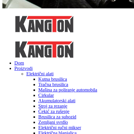
Dom
Proizvodi
Električni alati
Kutna brusilica
Tračna brusilica
Mašina za poliranje automobila
Cirkular
Akumulatorski alati
Stroj za rezanje
Čekić za rušenje
Brusilica za suhozid
Zemljani svrdlo
Električni ručni mikser
Električna blanjalica