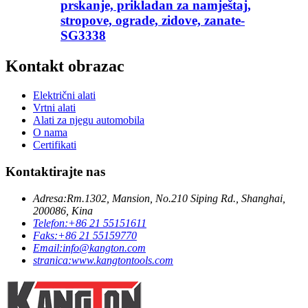
prskanje, prikladan za namještaj,
stropove, ograde, zidove, zanate-
SG3338
Kontakt obrazac
Električni alati
Vrtni alati
Alati za njegu automobila
O nama
Certifikati
Kontaktirajte nas
Adresa:
Rm.1302, Mansion, No.210 Siping Rd., Shanghai,
200086, Kina
Telefon:
+86 21 55151611
Faks:
+86 21 55159770
Email:
info@kangton.com
stranica:
www.kangtontools.com