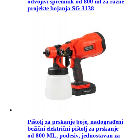
odvojivi spremnik od 800 ml za razne
projekte bojanja SG 3138
Pištolj za prskanje boje, nadograđeni
bežični električni pištolj za prskanje
od 800 ML, podesiv, jednostavan za