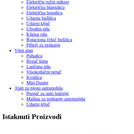
Električni ručni mikser
Električna blanjalica
Električna brusilica
Udarna bušilica
Udarni ključ
Ubodna pila
Klipna pila
Rotaciona čekić bušilica
Pištolj za prskanje
Vrtni alati
Puhalica
Rezač kista
Lančana pila
Visokotlačni perač
Kosilica
Mist Duster
Alati za njegu automobila
Punjač za auto baterije
Mašina za poliranje automobila
Udarni ključ
Istaknuti Proizvodi