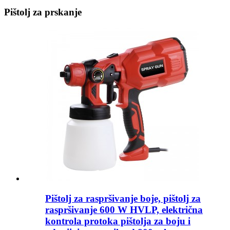
Pištolj za prskanje
Pištolj za raspršivanje boje, pištolj za
raspršivanje 600 W HVLP, električna
kontrola protoka pištolja za boju i