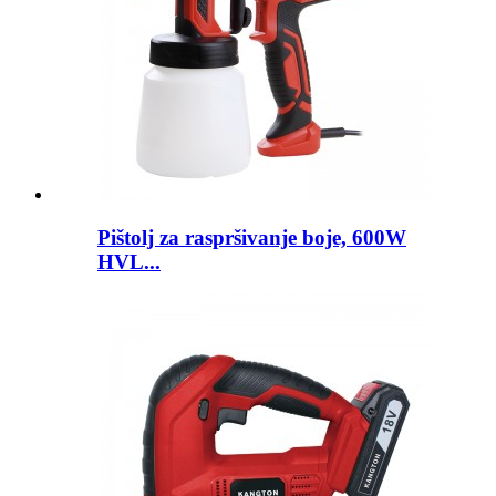
Pištolj za raspršivanje boje, 600W
HVL...