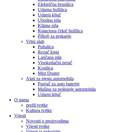
Električna brusilica
Udarna bušilica
Udarni ključ
Ubodna pila
Klipna pila
Rotaciona čekić bušilica
Pištolj za prskanje
Vrtni alati
Puhalica
Rezač kista
Lančana pila
Visokotlačni perač
Kosilica
Mist Duster
Alati za njegu automobila
Punjač za auto baterije
Mašina za poliranje automobila
Udarni ključ
O nama
profil tvrtke
Kultura tvrtke
Vijesti
Novosti o proizvodima
Vijesti tvrtke
Vijesti iz industrije