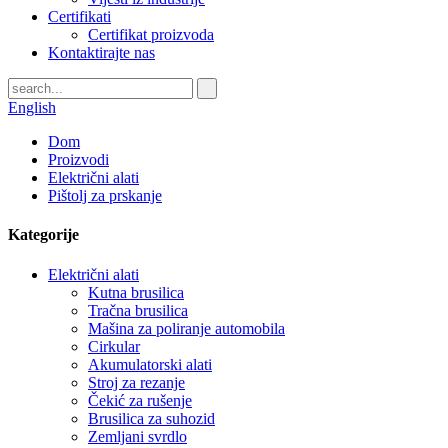
Certifikati
Certifikat proizvoda
Kontaktirajte nas
English
Dom
Proizvodi
Električni alati
Pištolj za prskanje
Kategorije
Električni alati
Kutna brusilica
Tračna brusilica
Mašina za poliranje automobila
Cirkular
Akumulatorski alati
Stroj za rezanje
Čekić za rušenje
Brusilica za suhozid
Zemljani svrdlo