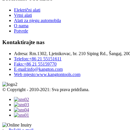
Električni alati
Vrtni alati
Alati za njegu automobila
O nama
Potvrde
Kontaktirajte nas
Adresa:
Rm.1302, Ljetnikovac, br. 210 Siping Rd., Šangaj, 20
Telefon:
+86 21 55151611
Faks:
+86 21 55159770
E-mail:
info@kangton.com
Web mjesto:
www.kangtontools.com
© Copyright - 2010-2021: Sva prava pridržana.