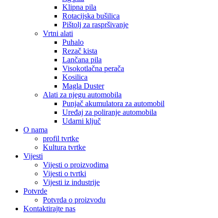
Klipna pila
Rotacijska bušilica
Pištolj za raspršivanje
Vrtni alati
Puhalo
Rezač kista
Lančana pila
Visokotlačna perača
Kosilica
Magla Duster
Alati za njegu automobila
Punjač akumulatora za automobil
Uređaj za poliranje automobila
Udarni ključ
O nama
profil tvrtke
Kultura tvrtke
Vijesti
Vijesti o proizvodima
Vijesti o tvrtki
Vijesti iz industrije
Potvrde
Potvrda o proizvodu
Kontaktirajte nas