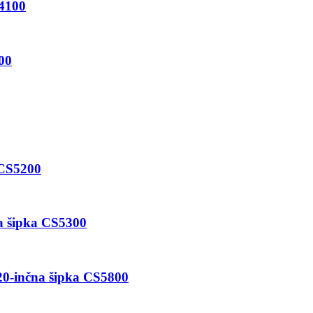
S4100
00
 CS5200
na šipka CS5300
 20-inčna šipka CS5800