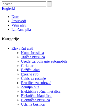
Engleski
Dom
Proizvodi
Vrtni alati
Lančana pila
Kategorije
Električni alati
Kutna brusilica
Tračna brusilica
Uređaj za poliranje automobila
Cirkular
Bežični alati
Izrežite stroj
Čekić za rušenje
Brusilica za suhozid
Zemljin puž
Električna ručna mješalica
Električna blanjalica
Električna brusilica
Udarna bušilica