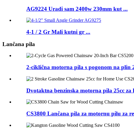
AG9224 Uradi sam 2400w 230mm kut ...
4-1 / 2 Gr Mali kutni gr ...
Lančana pila
2-ciklična motorna pila s pogonom na plin
Dvotaktna benzinska motorna pila 25cc z
CS3800 Lančana pila za motornu pilu za re