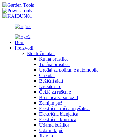
Dom
Proizvodi
Električni alati
Kutna brusilica
Tračna brusilica
Uređaj za poliranje automobila
Cirkular
Bežični alati
Izrežite stroj
Čekić za rušenje
Brusilica za suhozid
Zemljin puž
Električna ručna mješalica
Električna blanjalica
Električna brusilica
Udarna bušilica
Udarni ključ
Jig pila