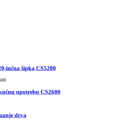
 20-inčna šipka CS5200
a kućnu upotrebu CS2600
zanje drva