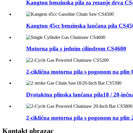
Kangton benzinska pila za rezanje drva C
Kangton 45cc benzinska lančana pila CS45
Motorna pila s jednim cilindrom CS4600
2-ciklična motorna pila s pogonom na plin
Dvotaktna plinska lančana pila18 / 20-inč
2-ciklična motorna pila s pogonom na plin
Kontakt obrazac