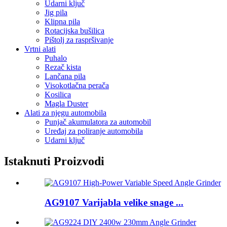
Udarni ključ
Jig pila
Klipna pila
Rotacijska bušilica
Pištolj za raspršivanje
Vrtni alati
Puhalo
Rezač kista
Lančana pila
Visokotlačna perača
Kosilica
Magla Duster
Alati za njegu automobila
Punjač akumulatora za automobil
Uređaj za poliranje automobila
Udarni ključ
Istaknuti Proizvodi
AG9107 Varijabla velike snage ...