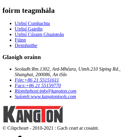
foirm teagmhála
Uirlisí Cumhachta
Uirlisí Gairdín
Uirlisí Cúraim Gluaisteán
Fúinn
Deimhnithe
Glaoigh orainn
Seoladh:
Rm.1302, Ard-Mhéara, Uimh.210 Siping Rd.,
Shanghai, 200086, An tSín
Fón:
+86 21 55151611
Facs:
+86 21 55159770
Ríomhphost:
info@kangton.com
Suíomh:
www.kangtontools.com
© Cóipcheart - 2010-2021 : Gach ceart ar cosaint.