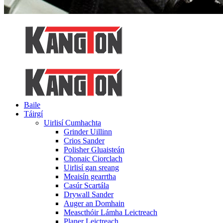
Baile
Táirgí
Uirlisí Cumhachta
Grinder Uillinn
Crios Sander
Polisher Gluaisteán
Chonaic Ciorclach
Uirlisí gan sreang
Meaisín gearrtha
Casúr Scartála
Drywall Sander
Auger an Domhain
Meascthóir Lámha Leictreach
Planer Leictreach