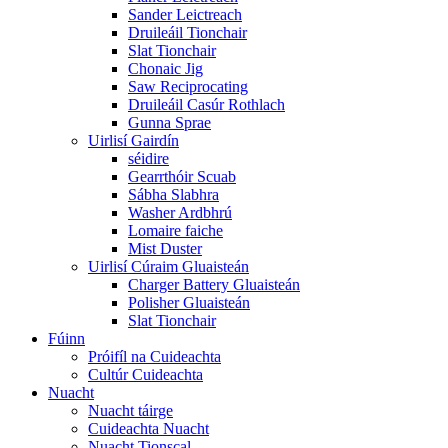
Sander Leictreach
Druileáil Tionchair
Slat Tionchair
Chonaic Jig
Saw Reciprocating
Druileáil Casúr Rothlach
Gunna Sprae
Uirlisí Gairdín
séidire
Gearrthóir Scuab
Sábha Slabhra
Washer Ardbhrú
Lomaire faiche
Mist Duster
Uirlisí Cúraim Gluaisteán
Charger Battery Gluaisteán
Polisher Gluaisteán
Slat Tionchair
Fúinn
Próifíl na Cuideachta
Cultúr Cuideachta
Nuacht
Nuacht táirge
Cuideachta Nuacht
Nuacht Tionscal