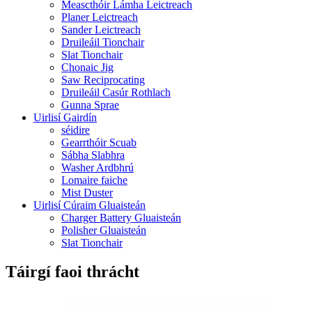
Meascthóir Lámha Leictreach
Planer Leictreach
Sander Leictreach
Druileáil Tionchair
Slat Tionchair
Chonaic Jig
Saw Reciprocating
Druileáil Casúr Rothlach
Gunna Sprae
Uirlisí Gairdín
séidire
Gearrthóir Scuab
Sábha Slabhra
Washer Ardbhrú
Lomaire faiche
Mist Duster
Uirlisí Cúraim Gluaisteán
Charger Battery Gluaisteán
Polisher Gluaisteán
Slat Tionchair
Táirgí faoi thrácht