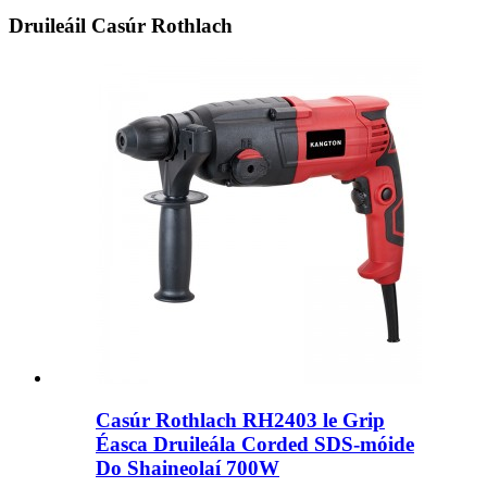
Druileáil Casúr Rothlach
Casúr Rothlach RH2403 le Grip
Éasca Druileála Corded SDS-móide
Do Shaineolaí 700W