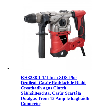
RH3288 1-1/4 Inch SDS-Plus
Druileáil Casúr Rothlach le Rialú
Creathadh agus Clutch
Sábháilteachta, Casúr Scartála
Dualgas Trom 13 Amp le haghaidh
Coincréite