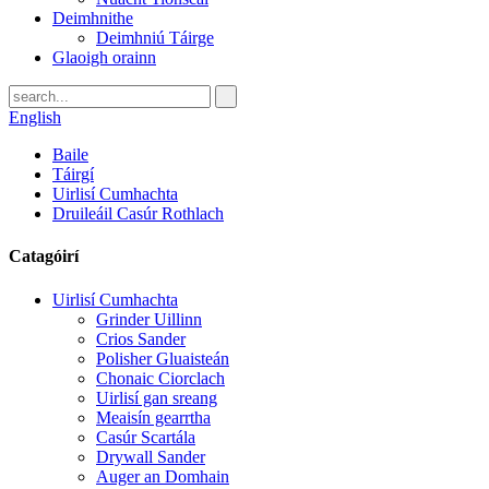
Deimhnithe
Deimhniú Táirge
Glaoigh orainn
English
Baile
Táirgí
Uirlisí Cumhachta
Druileáil Casúr Rothlach
Catagóirí
Uirlisí Cumhachta
Grinder Uillinn
Crios Sander
Polisher Gluaisteán
Chonaic Ciorclach
Uirlisí gan sreang
Meaisín gearrtha
Casúr Scartála
Drywall Sander
Auger an Domhain