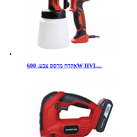
אקדח מרסס צבע, 600W HVL...