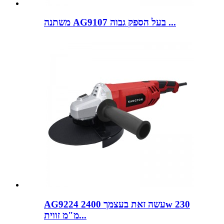
משתנה AG9107 בעל הספק גבוה ...
AG9224 עשה זאת בעצמך 2400w 230
מ"מ זווית...