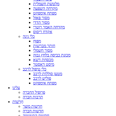
מלטשת חשמלית
מקדחה השפעה
מפתח אימפקט
מסור פאזל
מסור הדדי
מקדחה האמר רוטרי
אקדח ריסוס
כלי גינה
מַפּוּחַ
חותך מברשות
מסור חשמלי
מכונת כביסה בלחץ גבוה
מכסחת דשא
מיסט דאסטר
כלי טיפול לרכב
מטען סוללות לרכב
פוליש לרכב
מפתח אימפקט
עלינו
פרופיל החברה
תרבות חברה
חֲדָשׁוֹת
חדשות מוצר
חדשות חברה
חדשות התעשייה