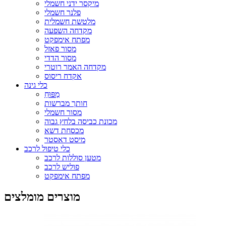
מיקסר ידני חשמלי
פלנר חשמלי
מלטשת חשמלית
מקדחה השפעה
מפתח אימפקט
מסור פאזל
מסור הדדי
מקדחה האמר רוטרי
אקדח ריסוס
כלי גינה
מַפּוּחַ
חותך מברשות
מסור חשמלי
מכונת כביסה בלחץ גבוה
מכסחת דשא
מיסט דאסטר
כלי טיפול לרכב
מטען סוללות לרכב
פוליש לרכב
מפתח אימפקט
מוצרים מומלצים