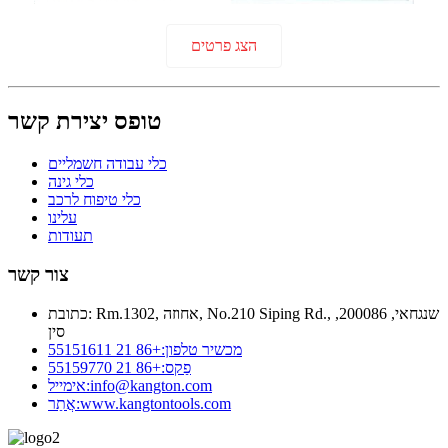
הצג פרטים
טופס יצירת קשר
כלי עבודה חשמליים
כלי גינה
כלי טיפוח לרכב
עלינו
תעודות
צור קשר
Rm.1302, אחוזה, No.210 Siping Rd., שנגחאי, 200086,
כתובת:
סין
+86 21 55151611
מכשיר טלפון:
+86 21 55159770
פַקס:
אימייל:
info@kangton.com
אֲתַר:
www.kangtontools.com