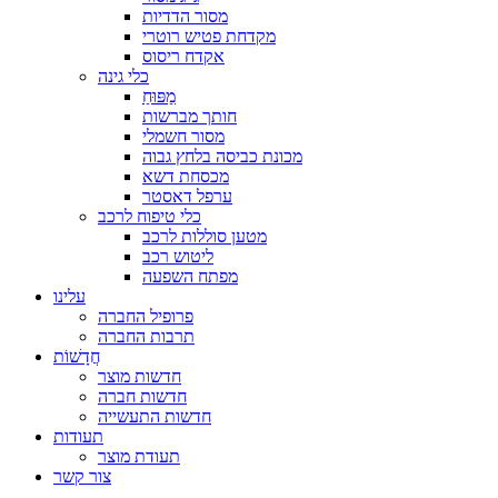
מסור הדדיות
מקדחת פטיש רוטרי
אקדח ריסוס
כלי גינה
מַפּוּחַ
חותך מברשות
מסור חשמלי
מכונת כביסה בלחץ גבוה
מכסחת דשא
ערפל דאסטר
כלי טיפוח לרכב
מטען סוללות לרכב
ליטוש רכב
מפתח השפעה
עלינו
פרופיל החברה
תרבות החברה
חֲדָשׁוֹת
חדשות מוצר
חדשות חברה
חדשות התעשייה
תעודות
תעודת מוצר
צור קשר