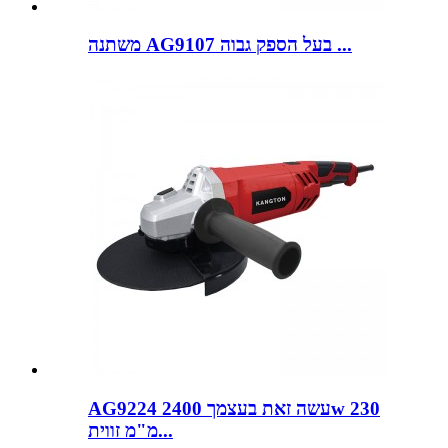
משתנה AG9107 בעל הספק גבוה ...
AG9224 עשה זאת בעצמך 2400w 230
מ"מ זווית...