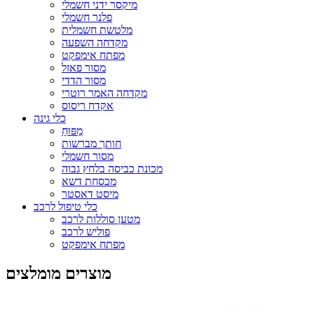
מיקסר ידני חשמלי
פלנר חשמלי
מלטשת חשמלית
מקדחה השפעה
מפתח אימפקט
מסור פאזל
מסור הדדי
מקדחה האמר רוטרי
אקדח ריסוס
כלי גינה
מַפּוּחַ
חותך מברשות
מסור חשמלי
מכונת כביסה בלחץ גבוה
מכסחת דשא
מיסט דאסטר
כלי טיפול לרכב
מטען סוללות לרכב
פוליש לרכב
מפתח אימפקט
מוצרים מומלצים