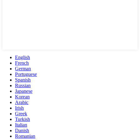
English
French
German
Portuguese
Spanish
Russian
Japanese
Korean
Arabic
Irish
Greek
Turkish
Italian
Danish
Romanian