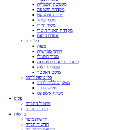
מלטשת חשמלית
מקדחה השפעה
מפתח אימפקט
מסור פאזל
מסור הדדי
מקדחה האמר רוטרי
אקדח ריסוס
כלי גינה
מַפּוּחַ
חותך מברשות
מסור חשמלי
מכונת כביסה בלחץ גבוה
מכסחת דשא
מיסט דאסטר
כלי טיפול לרכב
מטען סוללות לרכב
פוליש לרכב
מפתח אימפקט
עלינו
פרופיל החברה
תרבות חברה
חֲדָשׁוֹת
חדשות מוצר
חדשות חברה
חדשות התעשייה