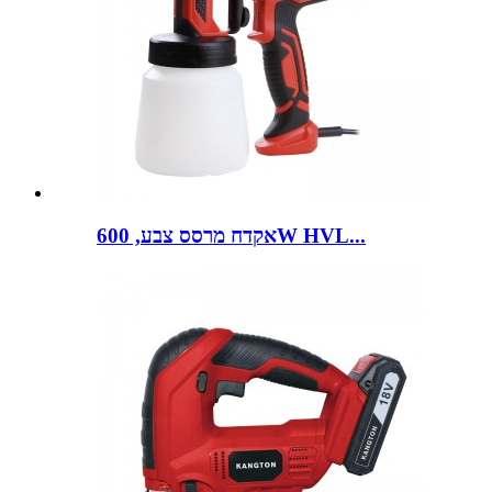
אקדח מרסס צבע, 600W HVL...