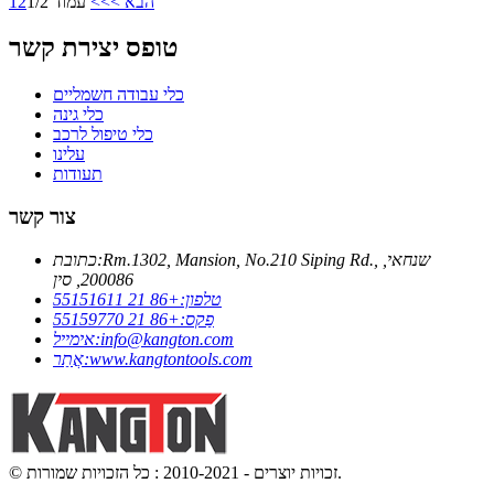
הבא >
>>
עמוד 1/2
2
1
טופס יצירת קשר
כלי עבודה חשמליים
כלי גינה
כלי טיפול לרכב
עלינו
תעודות
צור קשר
Rm.1302, Mansion, No.210 Siping Rd., שנחאי,
כתובת:
200086, סין
טלפון:
+86 21 55151611
פַקס:
+86 21 55159770
info@kangton.com
אימייל:
www.kangtontools.com
אֲתַר:
© זכויות יוצרים - 2010-2021 : כל הזכויות שמורות.