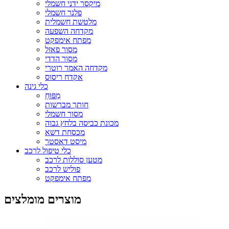
מיקסר ידני חשמלי
פלנר חשמלי
מלטשת חשמלית
מקדחה השפעה
מפתח אימפקט
מסור פאזל
מסור הדדי
מקדחה האמר רוטרי
אקדח ריסוס
כלי גינה
מַפּוּחַ
חותך מברשות
מסור חשמלי
מכונת כביסה בלחץ גבוה
מכסחת דשא
מיסט דאסטר
כלי טיפול לרכב
מטען סוללות לרכב
פוליש לרכב
מפתח אימפקט
מוצרים מומלצים