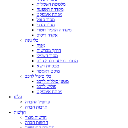
מלטשת חשמלית
מקדחה השפעה
מפתח אימפקט
מסור פאזל
מסור הדדי
מקדחה האמר רוטרי
אקדח ריסוס
כלי גינה
מַפּוּחַ
חותך מברשות
מסור חשמלי
מכונת כביסה בלחץ גבוה
מכסחת דשא
מיסט דאסטר
כלי טיפול לרכב
מטען סוללות לרכב
פוליש לרכב
מפתח אימפקט
עלינו
פרופיל החברה
תרבות חברה
חֲדָשׁוֹת
חדשות מוצר
חדשות חברה
חדשות התעשייה