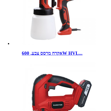
אקדח מרסס צבע, 600W HVL...