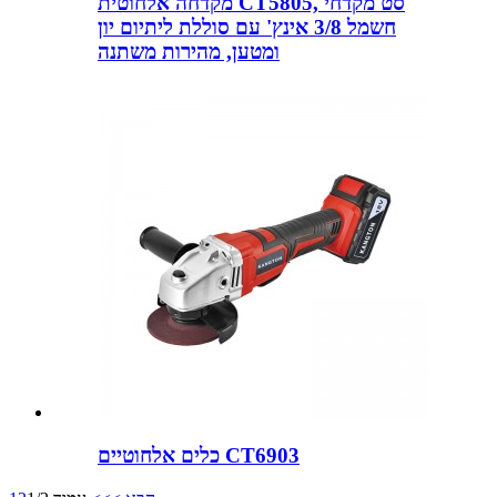
מקדחה אלחוטית CT5805, סט מקדחי
חשמל 3/8 אינץ' עם סוללת ליתיום יון
ומטען, מהירות משתנה
כלים אלחוטיים CT6903