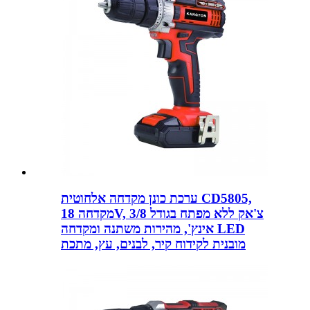
ערכת כונן מקדחה אלחוטית CD5805,
מקדחה 18V, צ'אק ללא מפתח בגודל 3/8
אינץ', מהירות משתנה ומקדחה LED
מובנית לקידוח קיר, לבנים, עץ, מתכת