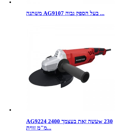
משתנה AG9107 בעל הספק גבוה ...
AG9224 עשה זאת בעצמך 2400w 230
מ"מ זווית...