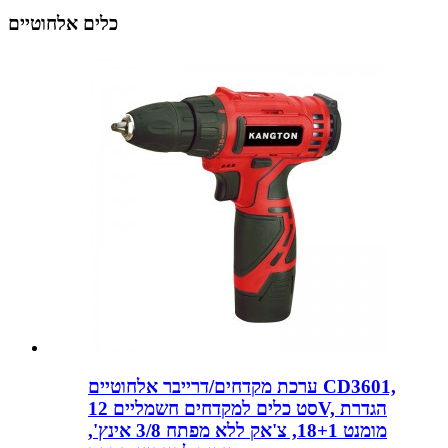
כלים אלחוטיים
ערכת מקדחים/דרייבר אלחוטיים CD3601,
סט כלים למקדחים חשמליים 12V, הגדרת
מומנט 18+1, צ'אק ללא מפתח 3/8 אינץ',