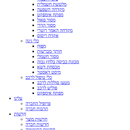
מלטשת חשמלית
מקדחה השפעה
מפתח אימפקט
מסור פאזל
מסור הדדי
מקדחה האמר רוטרי
אקדח ריסוס
כלי גינה
מַפּוּחַ
חותך מברשות
מסור חשמלי
מכונת כביסה בלחץ גבוה
מכסחת דשא
מיסט דאסטר
כלי טיפול לרכב
מטען סוללות לרכב
פוליש לרכב
מפתח אימפקט
עלינו
פרופיל החברה
תרבות חברה
חֲדָשׁוֹת
חדשות מוצר
חדשות חברה
חדשות התעשייה