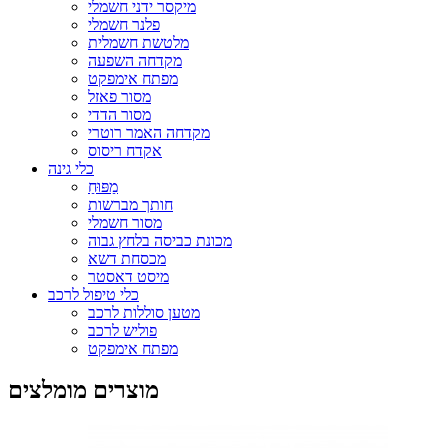
מיקסר ידני חשמלי
פלנר חשמלי
מלטשת חשמלית
מקדחה השפעה
מפתח אימפקט
מסור פאזל
מסור הדדי
מקדחה האמר רוטרי
אקדח ריסוס
כלי גינה
מַפּוּחַ
חותך מברשות
מסור חשמלי
מכונת כביסה בלחץ גבוה
מכסחת דשא
מיסט דאסטר
כלי טיפול לרכב
מטען סוללות לרכב
פוליש לרכב
מפתח אימפקט
מוצרים מומלצים