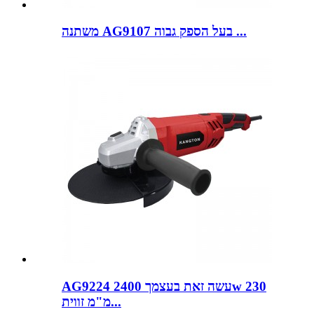
משתנה AG9107 בעל הספק גבוה ...
AG9224 עשה זאת בעצמך 2400w 230
מ"מ זווית...