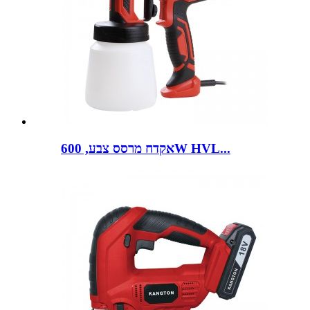
אקדח מרסס צבע, 600W HVL...