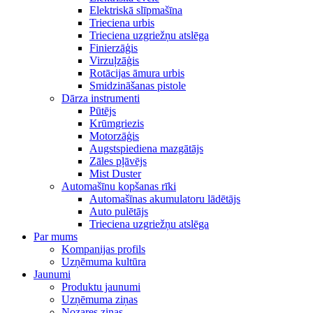
Elektriskā slīpmašīna
Trieciena urbis
Trieciena uzgriežņu atslēga
Finierzāģis
Virzuļzāģis
Rotācijas āmura urbis
Smidzināšanas pistole
Dārza instrumenti
Pūtējs
Krūmgriezis
Motorzāģis
Augstspiediena mazgātājs
Zāles pļāvējs
Mist Duster
Automašīnu kopšanas rīki
Automašīnas akumulatoru lādētājs
Auto pulētājs
Trieciena uzgriežņu atslēga
Par mums
Kompanijas profils
Uzņēmuma kultūra
Jaunumi
Produktu jaunumi
Uzņēmuma ziņas
Nozares ziņas