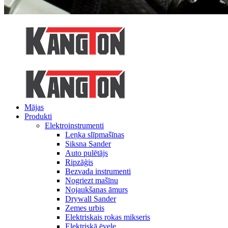
Mājas
Produkti
Elektroinstrumenti
Leņķa slīpmašīnas
Siksna Sander
Auto pulētājs
Ripzāģis
Bezvada instrumenti
Nogriezt mašīnu
Nojaukšanas āmurs
Drywall Sander
Zemes urbis
Elektriskais rokas mikseris
Elektriskā ēvele