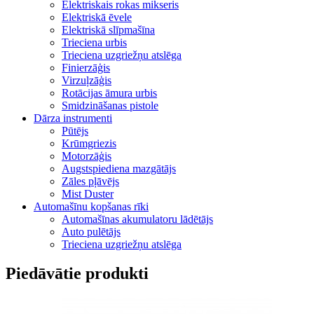
Elektriskais rokas mikseris
Elektriskā ēvele
Elektriskā slīpmašīna
Trieciena urbis
Trieciena uzgriežņu atslēga
Finierzāģis
Virzuļzāģis
Rotācijas āmura urbis
Smidzināšanas pistole
Dārza instrumenti
Pūtējs
Krūmgriezis
Motorzāģis
Augstspiediena mazgātājs
Zāles pļāvējs
Mist Duster
Automašīnu kopšanas rīki
Automašīnas akumulatoru lādētājs
Auto pulētājs
Trieciena uzgriežņu atslēga
Piedāvātie produkti