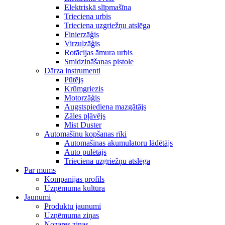
Elektriskā slīpmašīna
Trieciena urbis
Trieciena uzgriežņu atslēga
Finierzāģis
Virzuļzāģis
Rotācijas āmura urbis
Smidzināšanas pistole
Dārza instrumenti
Pūtējs
Krūmgriezis
Motorzāģis
Augstspiediena mazgātājs
Zāles pļāvējs
Mist Duster
Automašīnu kopšanas rīki
Automašīnas akumulatoru lādētājs
Auto pulētājs
Trieciena uzgriežņu atslēga
Par mums
Kompanijas profils
Uzņēmuma kultūra
Jaunumi
Produktu jaunumi
Uzņēmuma ziņas
Nozares ziņas