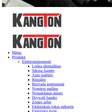
Mājas
Produkti
Elektroinstrumenti
Leņķa slīpmašīnas
Siksna Sander
Auto pulētājs
Ripzāģis
Bezvada instrumenti
Nogriezt mašīnu
Nojaukšanas āmurs
Drywall Sander
Zemes urbis
Elektriskais rokas mikseris
Elektriskā ēvele