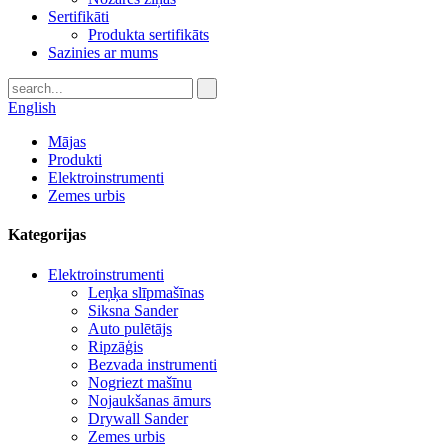
Sertifikāti
Produkta sertifikāts
Sazinies ar mums
English
Mājas
Produkti
Elektroinstrumenti
Zemes urbis
Kategorijas
Elektroinstrumenti
Leņķa slīpmašīnas
Siksna Sander
Auto pulētājs
Ripzāģis
Bezvada instrumenti
Nogriezt mašīnu
Nojaukšanas āmurs
Drywall Sander
Zemes urbis