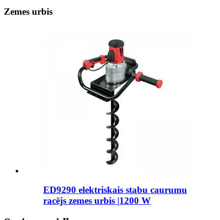
Zemes urbis
ED9290 elektriskais stabu caurumu
racējs zemes urbis |1200 W