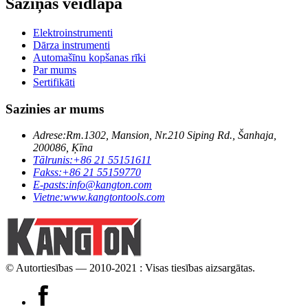
Saziņas veidlapa
Elektroinstrumenti
Dārza instrumenti
Automašīnu kopšanas rīki
Par mums
Sertifikāti
Sazinies ar mums
Adrese:
Rm.1302, Mansion, Nr.210 Siping Rd., Šanhaja,
200086, Ķīna
Tālrunis:
+86 21 55151611
Fakss:
+86 21 55159770
E-pasts:
info@kangton.com
Vietne:
www.kangtontools.com
© Autortiesības — 2010-2021 : Visas tiesības aizsargātas.