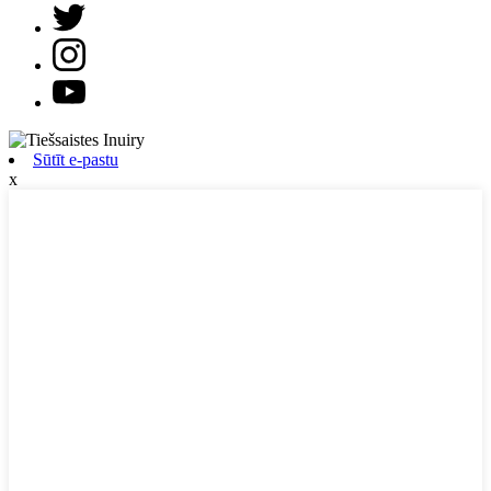
Sūtīt e-pastu
x