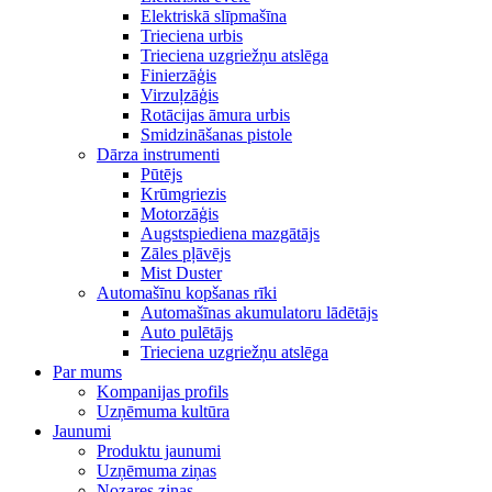
Elektriskā slīpmašīna
Trieciena urbis
Trieciena uzgriežņu atslēga
Finierzāģis
Virzuļzāģis
Rotācijas āmura urbis
Smidzināšanas pistole
Dārza instrumenti
Pūtējs
Krūmgriezis
Motorzāģis
Augstspiediena mazgātājs
Zāles pļāvējs
Mist Duster
Automašīnu kopšanas rīki
Automašīnas akumulatoru lādētājs
Auto pulētājs
Trieciena uzgriežņu atslēga
Par mums
Kompanijas profils
Uzņēmuma kultūra
Jaunumi
Produktu jaunumi
Uzņēmuma ziņas
Nozares ziņas