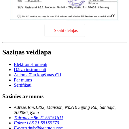
Skatīt detaļas
Saziņas veidlapa
Elektroinstrumenti
Dārza instrumenti
Automašīnu kopšanas rīki
Par mums
Sertifikāti
Sazinies ar mums
Adrese:
Rm.1302, Mansion, Nr.210 Siping Rd., Šanhaja,
200086, Ķīna
Tālrunis:
+86 21 55151611
Fakss:
+86 21 55159770
E-pasts:
info@kangton.com