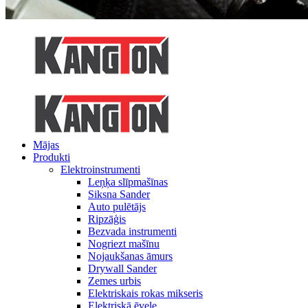
Mājas
Produkti
Elektroinstrumenti
Leņķa slīpmašīnas
Siksna Sander
Auto pulētājs
Ripzāģis
Bezvada instrumenti
Nogriezt mašīnu
Nojaukšanas āmurs
Drywall Sander
Zemes urbis
Elektriskais rokas mikseris
Elektriskā ēvele