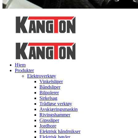
Hjem
Produkter
Elektroverktøy
Vinkelsliper
Båndsliper
Bilpolerer
Sirkelsag
Trådløse verktøy
Avskjæringsmaskin
Rivingshammer
Gipssliper
Jordbore
Elektrisk håndmikser
Elektrisk høvler