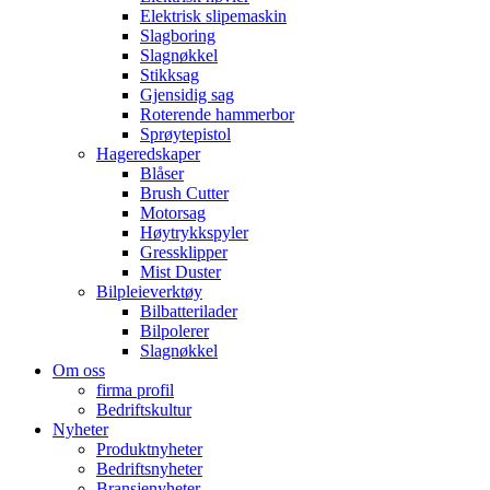
Elektrisk slipemaskin
Slagboring
Slagnøkkel
Stikksag
Gjensidig sag
Roterende hammerbor
Sprøytepistol
Hageredskaper
Blåser
Brush Cutter
Motorsag
Høytrykkspyler
Gressklipper
Mist Duster
Bilpleieverktøy
Bilbatterilader
Bilpolerer
Slagnøkkel
Om oss
firma profil
Bedriftskultur
Nyheter
Produktnyheter
Bedriftsnyheter
Bransjenyheter