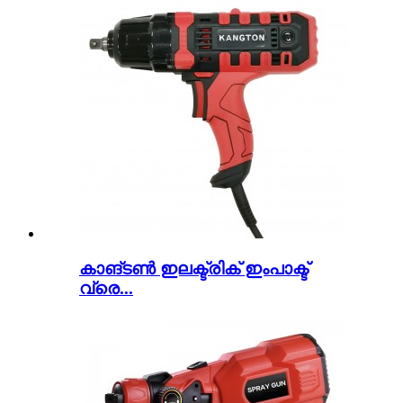
കാങ്ടൺ ഇലക്ട്രിക് ഇംപാക്ട്
വ്രെ...