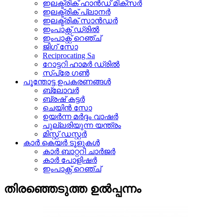
ഇലക്ട്രിക് ഹാൻഡ് മിക്സർ
ഇലക്ട്രിക് പ്ലാനർ
ഇലക്ട്രിക് സാൻഡർ
ഇംപാക്റ്റ് ഡ്രിൽ
ഇംപാക്റ്റ് റെഞ്ച്
ജിഗ് സോ
Reciprocating Sa
റോട്ടറി ഹാമർ ഡ്രിൽ
സ്പ്രേ ഗൺ
പൂന്തോട്ട ഉപകരണങ്ങൾ
ബ്ലോവർ
ബ്രഷ് കട്ടർ
ചെയിൻ സോ
ഉയർന്ന മർദ്ദം വാഷർ
പുല്ലരിയുന്ന യന്ത്രം
മിസ്റ്റ് ഡസ്റ്റർ
കാർ കെയർ ടൂളുകൾ
കാർ ബാറ്ററി ചാർജർ
കാർ പോളിഷർ
ഇംപാക്റ്റ് റെഞ്ച്
തിരഞ്ഞെടുത്ത ഉൽപ്പന്നം