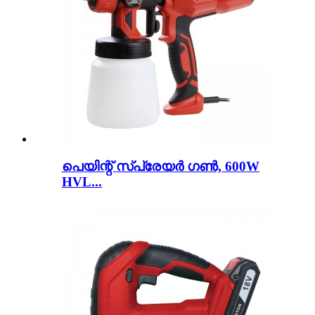
പെയിന്റ് സ്പ്രേയർ ഗൺ, 600W
HVL...