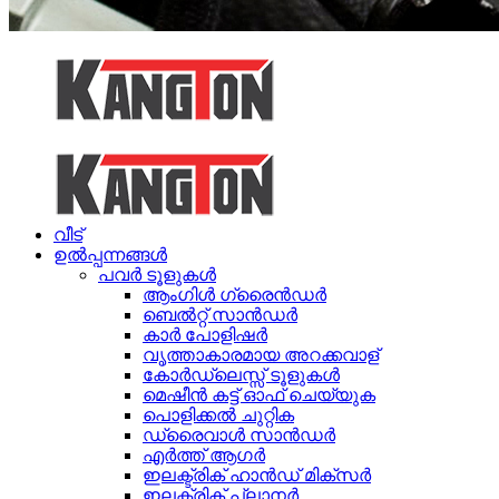
വീട്
ഉൽപ്പന്നങ്ങൾ
പവർ ടൂളുകൾ
ആംഗിൾ ഗ്രൈൻഡർ
ബെൽറ്റ് സാൻഡർ
കാർ പോളിഷർ
വൃത്താകാരമായ അറക്കവാള്
കോർഡ്ലെസ്സ് ടൂളുകൾ
മെഷീൻ കട്ട് ഓഫ് ചെയ്യുക
പൊളിക്കൽ ചുറ്റിക
ഡ്രൈവാൾ സാൻഡർ
എർത്ത് ആഗർ
ഇലക്ട്രിക് ഹാൻഡ് മിക്സർ
ഇലക്ട്രിക് പ്ലാനർ