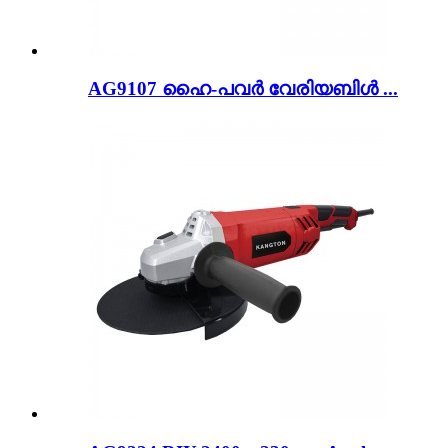
AG9107 ഹൈ-പവർ വേരിയബിൾ ...