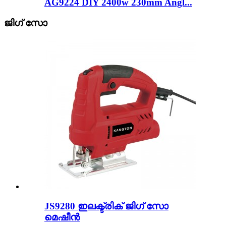
AG9224 DIY 2400w 230mm Angl...
ജിഗ് സോ
JS9280 ഇലക്ട്രിക് ജിഗ് സോ
മെഷീൻ