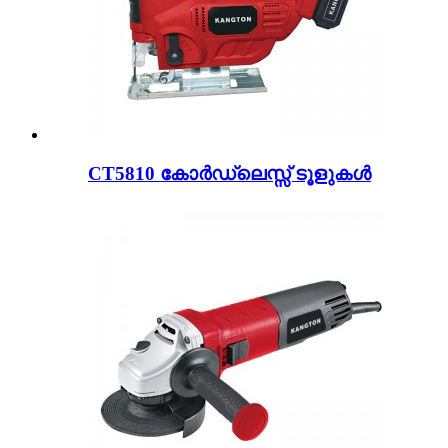
CT5810 കോർഡ്ലെസ്സ് ടൂളുകൾ