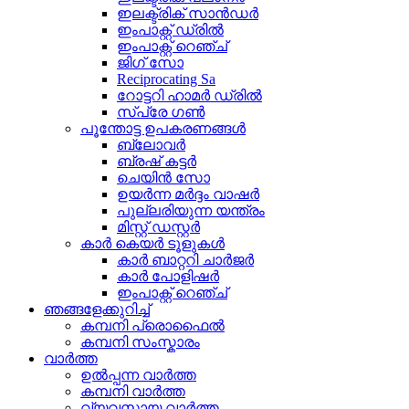
ഇലക്ട്രിക് സാൻഡർ
ഇംപാക്റ്റ് ഡ്രിൽ
ഇംപാക്റ്റ് റെഞ്ച്
ജിഗ് സോ
Reciprocating Sa
റോട്ടറി ഹാമർ ഡ്രിൽ
സ്പ്രേ ഗൺ
പൂന്തോട്ട ഉപകരണങ്ങൾ
ബ്ലോവർ
ബ്രഷ് കട്ടർ
ചെയിൻ സോ
ഉയർന്ന മർദ്ദം വാഷർ
പുല്ലരിയുന്ന യന്ത്രം
മിസ്റ്റ് ഡസ്റ്റർ
കാർ കെയർ ടൂളുകൾ
കാർ ബാറ്ററി ചാർജർ
കാർ പോളിഷർ
ഇംപാക്റ്റ് റെഞ്ച്
ഞങ്ങളേക്കുറിച്ച്
കമ്പനി പ്രൊഫൈൽ
കമ്പനി സംസ്കാരം
വാർത്ത
ഉൽപ്പന്ന വാർത്ത
കമ്പനി വാർത്ത
വ്യവസായ വാർത്ത