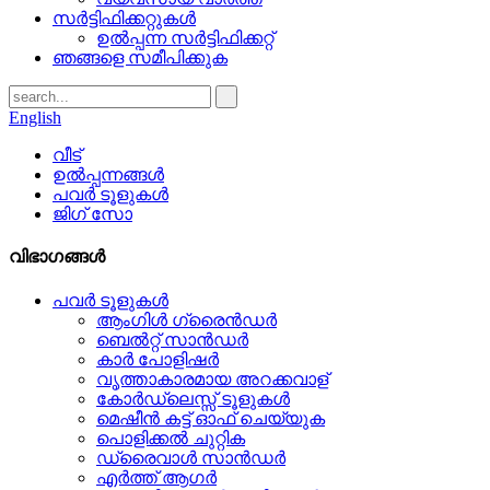
സർട്ടിഫിക്കറ്റുകൾ
ഉൽപ്പന്ന സർട്ടിഫിക്കറ്റ്
ഞങ്ങളെ സമീപിക്കുക
English
വീട്
ഉൽപ്പന്നങ്ങൾ
പവർ ടൂളുകൾ
ജിഗ് സോ
വിഭാഗങ്ങൾ
പവർ ടൂളുകൾ
ആംഗിൾ ഗ്രൈൻഡർ
ബെൽറ്റ് സാൻഡർ
കാർ പോളിഷർ
വൃത്താകാരമായ അറക്കവാള്
കോർഡ്ലെസ്സ് ടൂളുകൾ
മെഷീൻ കട്ട് ഓഫ് ചെയ്യുക
പൊളിക്കൽ ചുറ്റിക
ഡ്രൈവാൾ സാൻഡർ
എർത്ത് ആഗർ