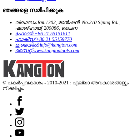
ഞങ്ങളെ സമീപിക്കുക
വിലാസം:
Rm.1302, മാൻഷൻ, No.210 Siping Rd.,
ഷാങ്ഹായ്, 200086, ചൈന
ഫോൺ:
+86 21 55151611
ഫാക്സ്:
+86 21 55159770
ഇമെയിൽ:
info@kangton.com
സൈറ്റ്:
www.kangtontools.com
© പകർപ്പവകാശം - 2010-2021 : എല്ലാ അവകാശങ്ങളും
നിക്ഷിപ്തം.