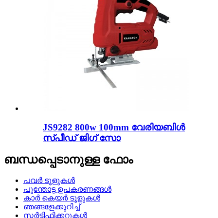
JS9282 800w 100mm വേരിയബിൾ
സ്പീഡ് ജിഗ് സോ
ബന്ധപ്പെടാനുള്ള ഫോം
പവർ ടൂളുകൾ
പൂന്തോട്ട ഉപകരണങ്ങൾ
കാർ കെയർ ടൂളുകൾ
ഞങ്ങളേക്കുറിച്ച്
സർട്ടിഫിക്കറ്റുകൾ