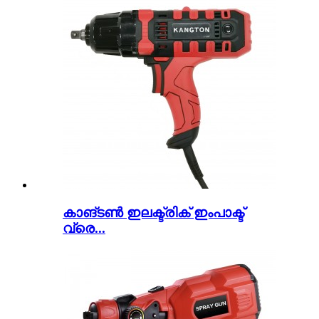
കാങ്ടൺ ഇലക്ട്രിക് ഇംപാക്ട്
വ്രെ...