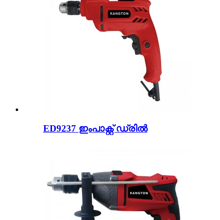
ED9237 ഇംപാക്റ്റ് ഡ്രിൽ