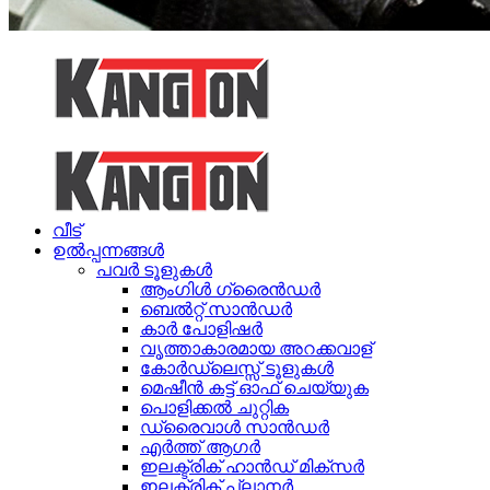
വീട്
ഉൽപ്പന്നങ്ങൾ
പവർ ടൂളുകൾ
ആംഗിൾ ഗ്രൈൻഡർ
ബെൽറ്റ് സാൻഡർ
കാർ പോളിഷർ
വൃത്താകാരമായ അറക്കവാള്
കോർഡ്ലെസ്സ് ടൂളുകൾ
മെഷീൻ കട്ട് ഓഫ് ചെയ്യുക
പൊളിക്കൽ ചുറ്റിക
ഡ്രൈവാൾ സാൻഡർ
എർത്ത് ആഗർ
ഇലക്ട്രിക് ഹാൻഡ് മിക്സർ
ഇലക്ട്രിക് പ്ലാനർ