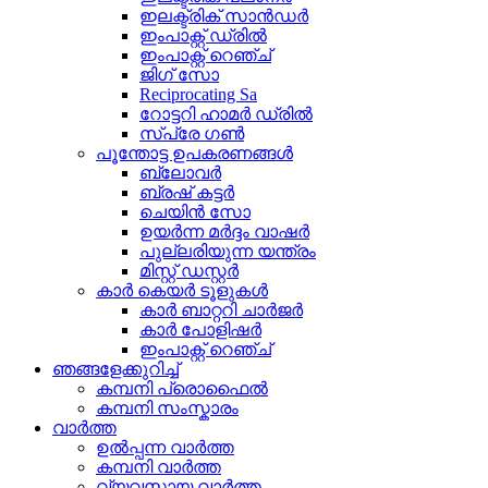
ഇലക്ട്രിക് സാൻഡർ
ഇംപാക്റ്റ് ഡ്രിൽ
ഇംപാക്റ്റ് റെഞ്ച്
ജിഗ് സോ
Reciprocating Sa
റോട്ടറി ഹാമർ ഡ്രിൽ
സ്പ്രേ ഗൺ
പൂന്തോട്ട ഉപകരണങ്ങൾ
ബ്ലോവർ
ബ്രഷ് കട്ടർ
ചെയിൻ സോ
ഉയർന്ന മർദ്ദം വാഷർ
പുല്ലരിയുന്ന യന്ത്രം
മിസ്റ്റ് ഡസ്റ്റർ
കാർ കെയർ ടൂളുകൾ
കാർ ബാറ്ററി ചാർജർ
കാർ പോളിഷർ
ഇംപാക്റ്റ് റെഞ്ച്
ഞങ്ങളേക്കുറിച്ച്
കമ്പനി പ്രൊഫൈൽ
കമ്പനി സംസ്കാരം
വാർത്ത
ഉൽപ്പന്ന വാർത്ത
കമ്പനി വാർത്ത
വ്യവസായ വാർത്ത