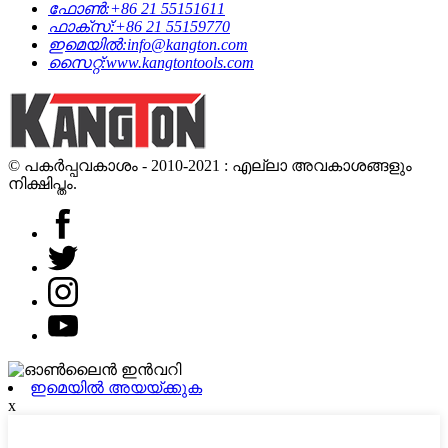
ഫോൺ:
+86 21 55151611
ഫാക്സ്:
+86 21 55159770
ഇമെയിൽ:
info@kangton.com
സൈറ്റ്:
www.kangtontools.com
© പകർപ്പവകാശം - 2010-2021 : എല്ലാ അവകാശങ്ങളും
നിക്ഷിപ്തം.
ഇമെയിൽ അയയ്ക്കുക
x