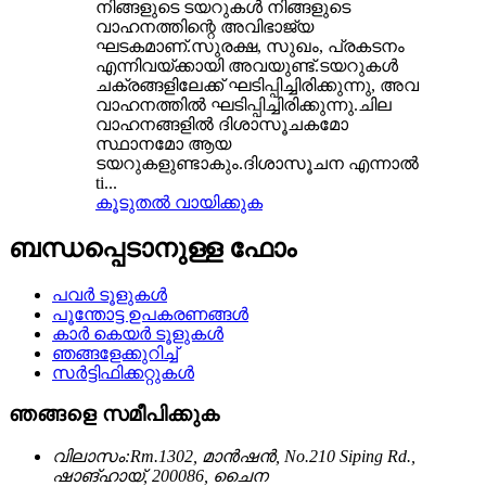
നിങ്ങളുടെ ടയറുകൾ നിങ്ങളുടെ
വാഹനത്തിന്റെ അവിഭാജ്യ
ഘടകമാണ്.സുരക്ഷ, സുഖം, പ്രകടനം
എന്നിവയ്ക്കായി അവയുണ്ട്.ടയറുകൾ
ചക്രങ്ങളിലേക്ക് ഘടിപ്പിച്ചിരിക്കുന്നു, അവ
വാഹനത്തിൽ ഘടിപ്പിച്ചിരിക്കുന്നു.ചില
വാഹനങ്ങളിൽ ദിശാസൂചകമോ
സ്ഥാനമോ ആയ
ടയറുകളുണ്ടാകും.ദിശാസൂചന എന്നാൽ
ti...
കൂടുതൽ വായിക്കുക
ബന്ധപ്പെടാനുള്ള ഫോം
പവർ ടൂളുകൾ
പൂന്തോട്ട ഉപകരണങ്ങൾ
കാർ കെയർ ടൂളുകൾ
ഞങ്ങളേക്കുറിച്ച്
സർട്ടിഫിക്കറ്റുകൾ
ഞങ്ങളെ സമീപിക്കുക
വിലാസം:
Rm.1302, മാൻഷൻ, No.210 Siping Rd.,
ഷാങ്ഹായ്, 200086, ചൈന