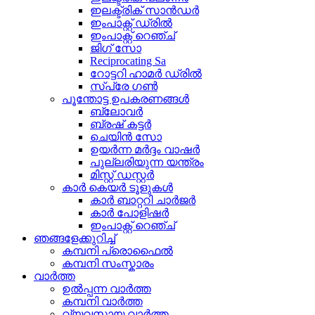
ഇലക്ട്രിക് സാൻഡർ
ഇംപാക്റ്റ് ഡ്രിൽ
ഇംപാക്റ്റ് റെഞ്ച്
ജിഗ് സോ
Reciprocating Sa
റോട്ടറി ഹാമർ ഡ്രിൽ
സ്പ്രേ ഗൺ
പൂന്തോട്ട ഉപകരണങ്ങൾ
ബ്ലോവർ
ബ്രഷ് കട്ടർ
ചെയിൻ സോ
ഉയർന്ന മർദ്ദം വാഷർ
പുല്ലരിയുന്ന യന്ത്രം
മിസ്റ്റ് ഡസ്റ്റർ
കാർ കെയർ ടൂളുകൾ
കാർ ബാറ്ററി ചാർജർ
കാർ പോളിഷർ
ഇംപാക്റ്റ് റെഞ്ച്
ഞങ്ങളേക്കുറിച്ച്
കമ്പനി പ്രൊഫൈൽ
കമ്പനി സംസ്കാരം
വാർത്ത
ഉൽപ്പന്ന വാർത്ത
കമ്പനി വാർത്ത
വ്യവസായ വാർത്ത