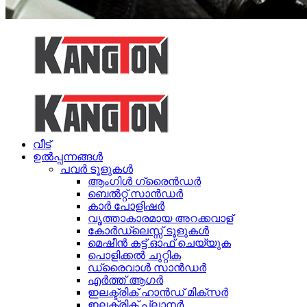
വീട്
ഉൽപ്പന്നങ്ങൾ
പവർ ടൂളുകൾ
ആംഗിൾ ഗ്രൈൻഡർ
ബെൽറ്റ് സാൻഡർ
കാർ പോളിഷർ
വൃത്താകാരമായ അറക്കവാള്
കോർഡ്ലെസ്സ് ടൂളുകൾ
മെഷീൻ കട്ട് ഓഫ് ചെയ്യുക
പൊളിക്കൽ ചുറ്റിക
ഡ്രൈവാൾ സാൻഡർ
എർത്ത് ആഗർ
ഇലക്ട്രിക് ഹാൻഡ് മിക്സർ
ഇലക്ട്രിക് പ്ലാനർ