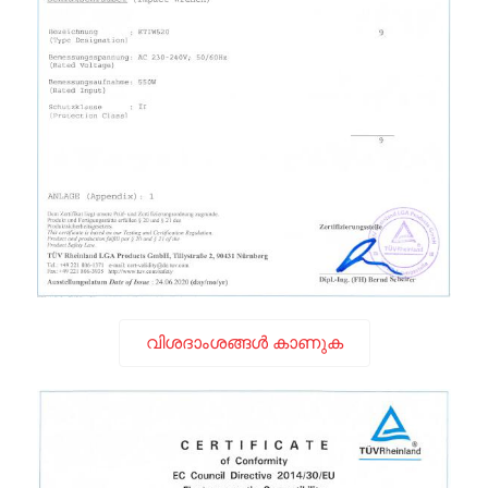
വിശദാംശങ്ങൾ കാണുക