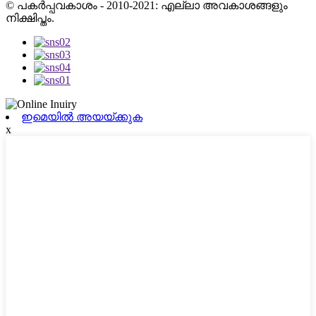
© പകർപ്പവകാശം - 2010-2021: എല്ലാ അവകാശങ്ങളും
നിക്ഷിപ്തം.
ഇമെയിൽ അയയ്ക്കുക
x