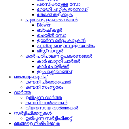
പരസ്പരമുള്ള സോ
റോട്ടറി ചുറ്റിക ഇസെഡ്
തോക്ക് തളിക്കുക
പൂന്തോട്ട ഉപകരണങ്ങൾ
Blower
ബ്രഷ് കട്ടർ
ചെയിൻ സോ
ഉയർന്ന മർദ്ദം കഴുകൽ
പുല്ലു വെട്ടാനുള്ള യന്ത്രം
മിസ്റ്റ് ഡസ്റ്റർ
കാർ പരിപാലന ഉപകരണങ്ങൾ
കാർ ബാറ്ററി ചാർജർ
കാർ പോളിഷർ
ഇംപാക്റ്റ് റെഞ്ച്
ഞങ്ങളേക്കുറിച്ച്
കമ്പനി പ്രൊഫൈൽ
കമ്പനി സംസ്കാരം
വാർത്ത
ഉൽപ്പന്ന വാർത്ത
കമ്പനി വാർത്തകൾ
വ്യവസായ വാർത്തകൾ
സർട്ടിഫിക്കറ്റുകൾ
ഉൽപ്പന്ന സർട്ടിഫിക്കറ്റ്
ഞങ്ങളെ സമീപിക്കുക