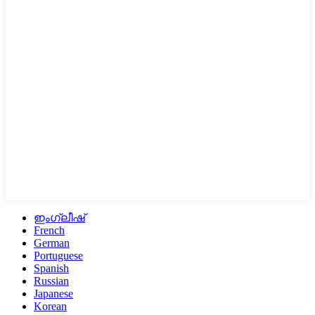
ഇംഗ്ലീഷ്
French
German
Portuguese
Spanish
Russian
Japanese
Korean