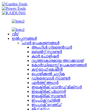
വീട്
ഉൽപ്പന്നങ്ങൾ
പവർ ഉപകരണങ്ങൾ
ആംഗിൾ ഗ്രൈൻഡർ
ബെൽറ്റ് സാണ്ടർ
കാർ പോളിഷർ
വൃത്താകാരമായ അറക്കവാള്
കോർഡ്‌ലെസ്സ് ഉപകരണങ്ങൾ
കട്ട് ഓഫ് മെഷീൻ
പൊളിക്കൽ ചുറ്റിക
ഡ്രൈവാൾ സാണ്ടർ
എർത്ത് ആഗർ
ഇലക്ട്രിക് ഹാൻഡ് മിക്സർ
ഇലക്ട്രിക് പ്ലാനർ
ഇലക്ട്രിക് സാണ്ടർ
ഇംപാക്റ്റ് ഡ്രിൽ
ഇംപാക്റ്റ് റെഞ്ച്
ജിഗ് സോ