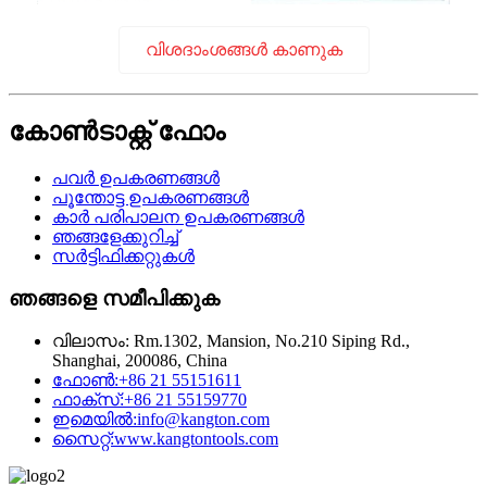
വിശദാംശങ്ങൾ കാണുക
കോൺ‌ടാക്റ്റ് ഫോം
പവർ ഉപകരണങ്ങൾ
പൂന്തോട്ട ഉപകരണങ്ങൾ
കാർ പരിപാലന ഉപകരണങ്ങൾ
ഞങ്ങളേക്കുറിച്ച്
സർട്ടിഫിക്കറ്റുകൾ
ഞങ്ങളെ സമീപിക്കുക
വിലാസം:
Rm.1302, Mansion, No.210 Siping Rd.,
Shanghai, 200086, China
ഫോൺ:
+86 21 55151611
ഫാക്സ്:
+86 21 55159770
ഇമെയിൽ:
info@kangton.com
സൈറ്റ്:
www.kangtontools.com