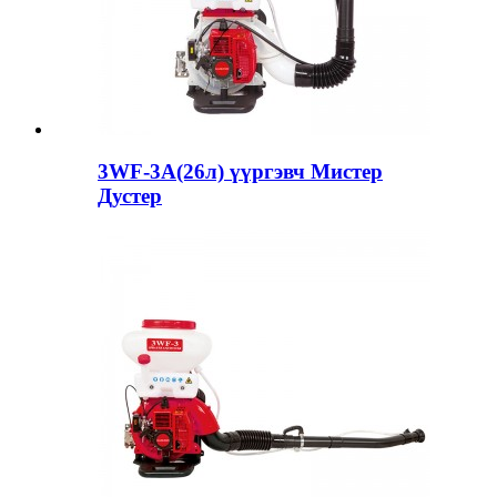
3WF-3A(26л) үүргэвч Мистер
Дустер