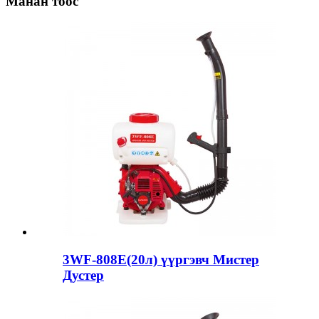
Манан тоос
3WF-808E(20л) үүргэвч Мистер
Дустер