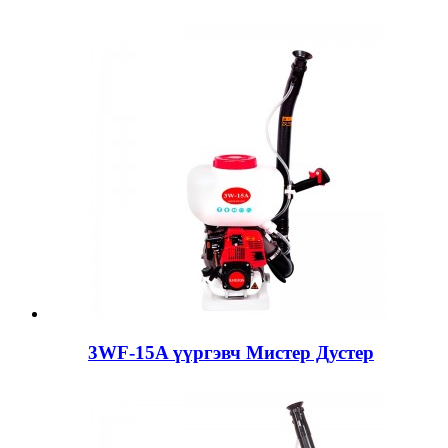
3WF-15A үүргэвч Мистер Дустер