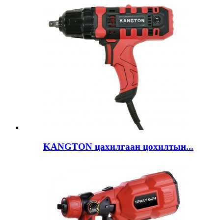
KANGTON цахилгаан цохилтын...