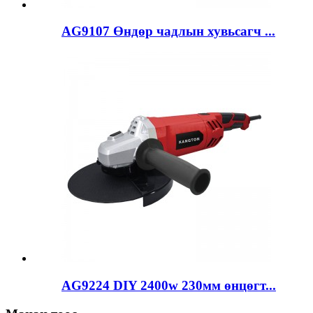
AG9107 Өндөр чадлын хувьсагч ...
AG9224 DIY 2400w 230мм өнцөгт...