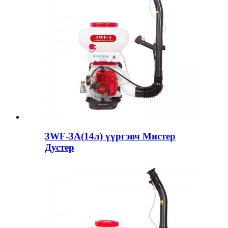
3WF-3A(14л) үүргэвч Мистер
Дустер