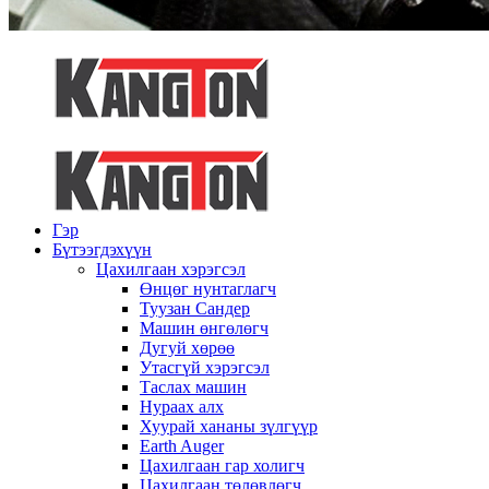
Гэр
Бүтээгдэхүүн
Цахилгаан хэрэгсэл
Өнцөг нунтаглагч
Туузан Сандер
Машин өнгөлөгч
Дугуй хөрөө
Утасгүй хэрэгсэл
Таслах машин
Нураах алх
Хуурай хананы зүлгүүр
Earth Auger
Цахилгаан гар холигч
Цахилгаан төлөвлөгч