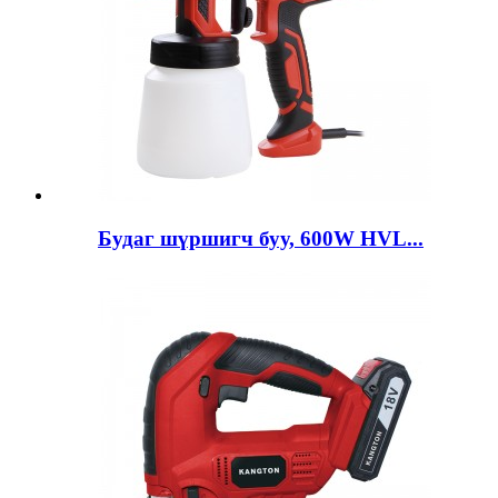
Будаг шүршигч буу, 600W HVL...