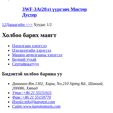
3WF-3A(20л) үүргэвч Мистер
Дустер
1
2
Дараагийн >
>>
Хуудас 1/2
Холбоо барих маягт
Цахилгаан хэрэгсэл
Цэцэрлэгийн хэрэгсэл
Машин арчилгааны хэрэгсэл
Бидний тухай
Сертификатууд
Бидэнтэй холбоо барина уу
Даашинз:
Rm.1302, Харш, No.210 Siping Rd., Шанхай,
200086, Хятад
Утас:
+86 21 55151611
Факс:
+86 21 55159770
Имэйл:
info@kangton.com
Сайт:
www.kangtontools.com