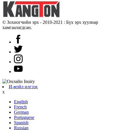
© Зохиогчийн эрх - 2010-2021 : Бүх эрх хуулиар
хамгаалагдсан.
И-мэйл илгээх
x
English
French
German
Portuguese
Spanish
Russian