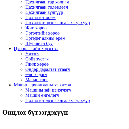
Цахилгаан гар холигч
Цахилгаан төлөвлөгч
Цахилгаан зүлгүүр
Цохилтот өрөм
Цохилтот эрэг чангалах түлхүүр
Жиг хөрөө
Эргэлтийн хөрөө
Эргэдэг алхны өрөм
Шүршигч буу
Цэцэрлэгийн хэрэгсэл
Үлээгч
Сойз зүсэгч
Гинж хөрөө
Өндөр даралтат угаагч
Өвс хадагч
Манан тоос
Машин арчилгааны хэрэгсэл
Машины зай цэнэглэгч
Машин өнгөлөгч
Цохилтот эрэг чангалах түлхүүр
Онцлох бүтээгдэхүүн