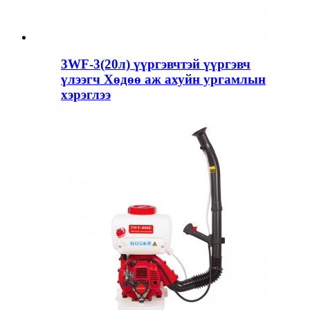
3WF-3(20л) үүргэвчтэй үүргэвч
үлээгч Хөдөө аж ахуйн ургамлын
хэрэглээ