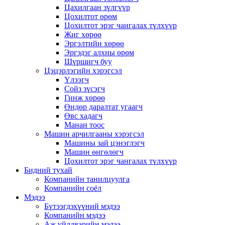
Цахилгаан зүлгүүр
Цохилтот өрөм
Цохилтот эрэг чангалах түлхүүр
Жиг хөрөө
Эргэлтийн хөрөө
Эргэдэг алхны өрөм
Шүршигч буу
Цэцэрлэгийн хэрэгсэл
Үлээгч
Сойз зүсэгч
Гинж хөрөө
Өндөр даралтат угаагч
Өвс хадагч
Манан тоос
Машин арчилгааны хэрэгсэл
Машины зай цэнэглэгч
Машин өнгөлөгч
Цохилтот эрэг чангалах түлхүүр
Бидний тухай
Компанийн танилцуулга
Компанийн соёл
Мэдээ
Бүтээгдэхүүний мэдээ
Компанийн мэдээ
Аж үйлдвэрийн мэдээ