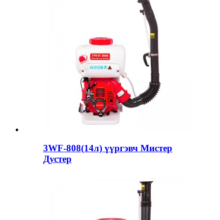
3WF-808(14л) үүргэвч Мистер
Дустер