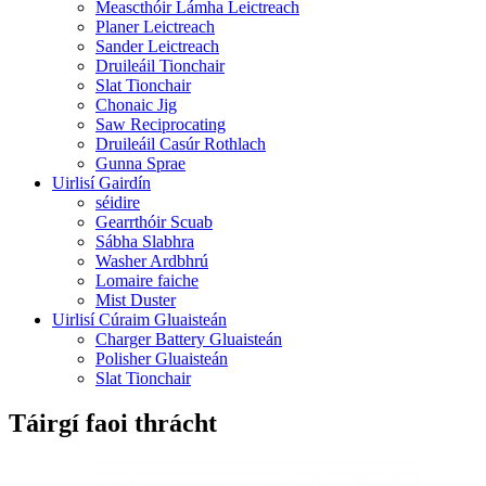
Meascthóir Lámha Leictreach
Planer Leictreach
Sander Leictreach
Druileáil Tionchair
Slat Tionchair
Chonaic Jig
Saw Reciprocating
Druileáil Casúr Rothlach
Gunna Sprae
Uirlisí Gairdín
séidire
Gearrthóir Scuab
Sábha Slabhra
Washer Ardbhrú
Lomaire faiche
Mist Duster
Uirlisí Cúraim Gluaisteán
Charger Battery Gluaisteán
Polisher Gluaisteán
Slat Tionchair
Táirgí faoi thrácht