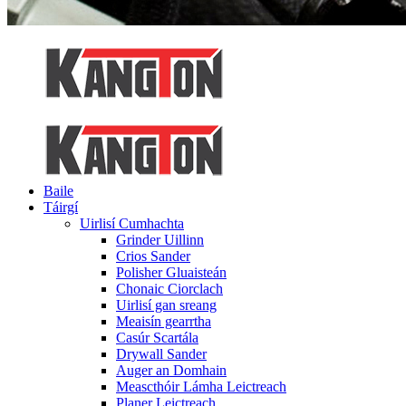
Baile
Táirgí
Uirlisí Cumhachta
Grinder Uillinn
Crios Sander
Polisher Gluaisteán
Chonaic Ciorclach
Uirlisí gan sreang
Meaisín gearrtha
Casúr Scartála
Drywall Sander
Auger an Domhain
Meascthóir Lámha Leictreach
Planer Leictreach