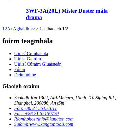
3WF-3A(20L) Mister Duster mála
droma
1
2
Ar Aghaidh >
>>
Leathanach 1/2
foirm teagmhála
Uirlisí Cumhachta
Uirlisí Gairdín
Uirlisí Cúraim Gluaisteán
Fúinn
Deimhnithe
Glaoigh orainn
Seoladh:
Rm.1302, Ard-Mhéara, Uimh.210 Siping Rd.,
Shanghai, 200086, An tSín
Fón:
+86 21 55151611
Facs:
+86 21 55159770
Ríomhphost:
info@kangton.com
Suíomh:
www.kangtontools.com