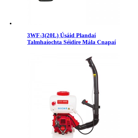
3WF-3(20L) Úsáid Plandaí
Talmhaíochta Séidire Mála Cnapaí