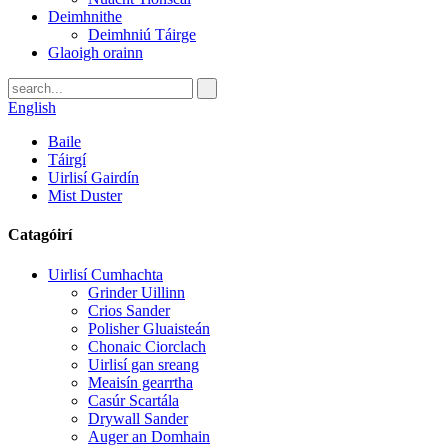
Deimhnithe
Deimhniú Táirge
Glaoigh orainn
English
Baile
Táirgí
Uirlisí Gairdín
Mist Duster
Catagóirí
Uirlisí Cumhachta
Grinder Uillinn
Crios Sander
Polisher Gluaisteán
Chonaic Ciorclach
Uirlisí gan sreang
Meaisín gearrtha
Casúr Scartála
Drywall Sander
Auger an Domhain