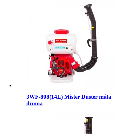
3WF-808(14L) Mister Duster mála
droma