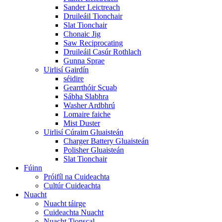
Sander Leictreach
Druileáil Tionchair
Slat Tionchair
Chonaic Jig
Saw Reciprocating
Druileáil Casúr Rothlach
Gunna Sprae
Uirlisí Gairdín
séidire
Gearrthóir Scuab
Sábha Slabhra
Washer Ardbhrú
Lomaire faiche
Mist Duster
Uirlisí Cúraim Gluaisteán
Charger Battery Gluaisteán
Polisher Gluaisteán
Slat Tionchair
Fúinn
Próifíl na Cuideachta
Cultúr Cuideachta
Nuacht
Nuacht táirge
Cuideachta Nuacht
Nuacht Tionscal