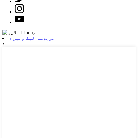
برېښنا لیک ولېږه
x