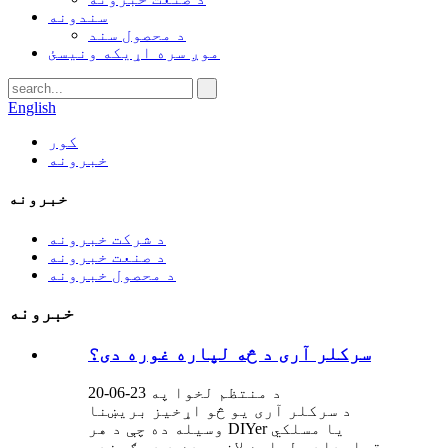
سندونه
د محصول سند
موږ سره اړیکه ونیسئ
English
کور
خبرونه
خبرونه
د شرکت خبرونه
د صنعت خبرونه
د محصول خبرونه
خبرونه
سرکلر آری د څه لپاره غوره دی؟
د منتظم لخوا په 23-06-20
د سرکلر آری یو څو اړخیز بریښنا
وسیله ده چې د هر DIYer یا مسلکي
قراردادي لپاره لازمي ده.د دې ګړندي