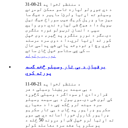
د منتظم لخوا په 21-08-31
د دې جوړولو لپاره تاسو ممکن لومړني
وسیلو ته اړتیا ولرئ: مایټر د جیګ سا
میز ساو ډریل کریګ جیب سوراخ جیګ نیل
ټوپک دا د هیڅ شی لپاره ندي دوی وايي
سپی د انسان ترټولو غوره ملګری
دی.مګر د نورو ملګرو په څیر، دوی خپل
کور ته اړتیا لري.دا د دوی سره مرسته
کوي وچ او تودوخه پاتې شي پداسې حال
کې چې ستاسو خپل ځان ساتي ...
نور یی ولوله
برقیان د بې تار وسیلو څخه ګټه
پورته کوي
د منتظم لخوا په 21-08-11
د بې سیمه بریښنا وسیلې د هر
قراردادي او سوداګر د وسیلې کڅوړه
کې لوی شی دی.موږ ټول د بې سیمه وسیلو
سره مینه لرو ځکه چې دا د معیاري
سکریو ډرایور په ځای د بې تار سکریو
ډرایور کارول خورا اسانه دي چې موږ
ته اړتیا لرو خپل لاس او مړوند 50 ځله د
یو سکرو یا هغه سره معامله کولو