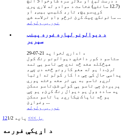
د درست تیغ او ملاتړ سره شاوخوا 5 انچ
(12.7 سانتي) ضخامت د موادو له لارې پرې
کړي.سویچ، تار، کلیمپ بیس، او
ساتونکي چیک کړئ ترڅو ډاډ ترلاسه شي ...
نور یی ولوله
د دیوالونو لپاره غوره پینټ
سپریر
د ادارې لخوا په 21-07-29
ستاسو د کور داخلي دیوالونو رنګ کول
هیڅکله هغه څه ندي چې تاسو یې تمه
لرئ.دا یو له هغو کارونو څخه دی چې،
پداسې حال کې چې دا کار کولو ته اړتیا
لري، تاسو به یې تر هغه وخته پورې
پریږدئ چې تاسو یې کولی شئ.تاسو ممکن
په ساده ډول یو دیوال رنګ کړئ، یو چې
یو څه ناپاک ښکاري، یا تاسو ممکن
وغواړئ ...
نور یی ولوله
بل >
>>
پاڼه 1/2
2
1
د اړیکې فورمه