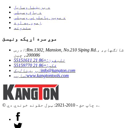
د بریښنا وسایل
د باغ وسیلې
د موټر پاملرنې وسیلې
زموږ په اړه
سندونه
موږ سره اړیکه ونیسئ
Rm.1302, Mansion, No.210 Siping Rd.، شانګهای،
ادرس:
200086، چین
تلیفون:
+86 21 55151611
فکس:
+86 21 55159770
info@kangton.com
بریښنالیک:
www.kangtontools.com
سایټ:
© د چاپ حق - 2010-2021: ټول حقونه خوندي دي.