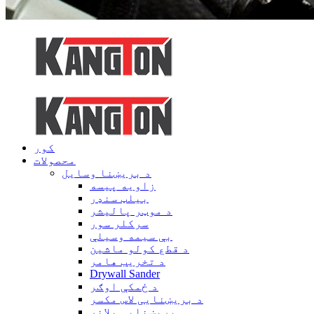
کور
محصولات
د بریښنا وسایل
زاویه پیسه
بیلټ سنډر
د موټر پالیشر
سرکلر سور
بې سیمه وسیلې
د قطع کولو ماشین
د تخریب هامر
Drywall Sander
د ځمکې اوګر
د بریښنایی لاس مکسر
بریښنایی پلانر