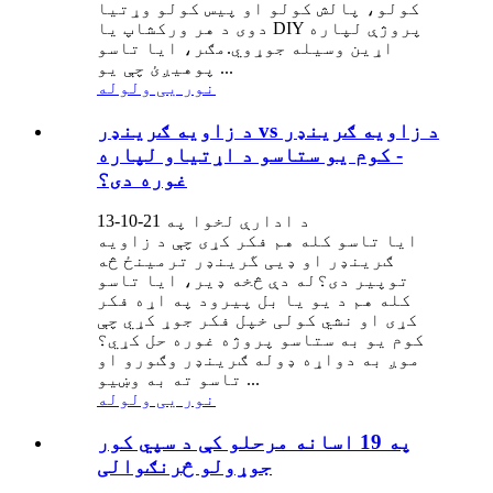
کولو، پالش کولو او پیس کولو وړتیا
دوی د هر ورکشاپ یا DIY پروژې لپاره
اړین وسیله جوړوي.مګر، ایا تاسو
پوهیږئ چې یو ...
نور یی ولوله
د زاویه ګرینډر vs د زاویه ګرینډر
- کوم یو ستاسو د اړتیاو لپاره
غوره دی؟
د ادارې لخوا په 21-10-13
ایا تاسو کله هم فکر کړی چې د زاویه
ګرینډر او ډیی گرینډر ترمینځ څه
توپیر دی؟له دې څخه ډیر، ایا تاسو
کله هم د یو یا بل پیرود په اړه فکر
کړی او نشي کولی خپل فکر جوړ کړي چې
کوم یو به ستاسو پروژه غوره حل کړي؟
موږ به دواړه ډوله ګرینډر وګورو او
تاسو ته به وښیو ...
نور یی ولوله
په 19 اسانه مرحلو کې د سپي کور
جوړولو څرنګوالی