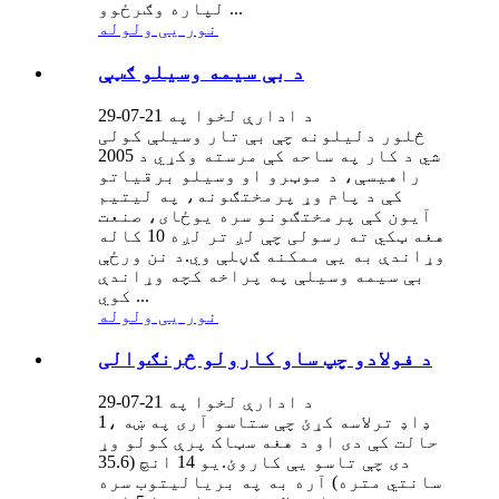
لپاره وګرځوو ...
نور یی ولوله
د بې سیمه وسیلو ګټې
د ادارې لخوا په 21-07-29
څلور دلیلونه چې بې تار وسیلې کولی
شي د کار په ساحه کې مرسته وکړي د 2005
راهیسې، د موټرو او وسیلو برقیاتو
کې د پام وړ پرمختګونه، په لیتیم
آیون کې پرمختګونو سره یوځای، صنعت
هغه ټکي ته رسولی چې لږ تر لږه 10 کاله
وړاندې به یې ممکنه ګڼلې وي.د نن ورځې
بې سیمه وسیلې په پراخه کچه وړاندې
کوي ...
نور یی ولوله
د فولادو چپ ساو کارولو څرنګوالی
د ادارې لخوا په 21-07-29
1، ډاډ ترلاسه کړئ چې ستاسو آری په ښه
حالت کې دی او د هغه سټاک پرې کولو وړ
دی چې تاسو یې کاروئ.یو 14 انچ (35.6
سانتي متره) آره به په بریالیتوب سره