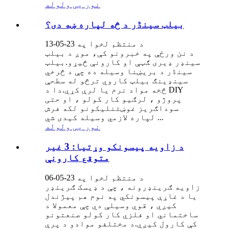
نور یی ولوله
بیلټ سینڈر د څه لپاره ښه دی؟
د منتظم لخوا په 23-05-13
د نن ورځې په خبرونو کې، موږ د بیلټ
سینډر ډیری ګټې او کارونې څیړو.بیلټ
سینڈر د بریښنا وسیله ده چې د څرخي
سینډینګ بیلټ کاروي ترڅو له سطحې
څخه مواد نرم یا لرې کړي.دا د DIY
پروژو ، لرګیو کار کولو ، او حتی
سوداګریز غوښتنلیکونو لکه فرش
لپاره لازمي وسیله کیدی شي ...
نور یی ولوله
د زاویه پیسونکو وړتیا: 3 غیر
متوقع کارونې
د منتظم لخوا په 23-05-06
زاویه ګرینډرونه ، چې د ډیسک ګرینډر
یا د غاړې پیسونکي په نوم هم پیژندل
کیږي ، قوي وسیلې دي چې معمولا د
ساختماني او فلزي کار کولو صنعتونو
کې کارول کیږي.د مختلفو موادو د پرې