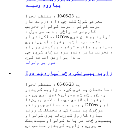
پیاوړی وسیله
په 23-06-10 د منتظم لخوا
معرفي کول: کله چې دا د دروند بار
برمه کولو ، برمه کولو او تخریب
کارونو ته راځي ، د هامر ډرل د
مسلکيانو او DIYers لپاره یو شان قوي
متحد دی.دا څو اړخیزه او پیاوړې
وسیله په مؤثره توګه د پرکوشن ډرل او
د تخریب هامر دندې سره یوځای کوي، چې
دا یو اړین اضافه کوي ...
نور یی ولوله
زاویه پیسونکی د څه لپاره ښه دی؟
په 23-06-05 د منتظم لخوا
د ساختمان په نړۍ کې، د زاویه ګرینډر
په څیر څو څو وسیلې شتون لري چې هر
اړخیز او لازمي دي.دا د لاسي بریښنا
وسیله د مسلکي جوړونکو ، DIYers ، او
هرڅوک په مینځ کې د مختلف کارونو
لپاره کارول کیږي.له پرې کولو او
پیسیدو څخه تر پالش کولو او سینډینګ
پورې ، زاویه ګرینډر مناسب دي ...