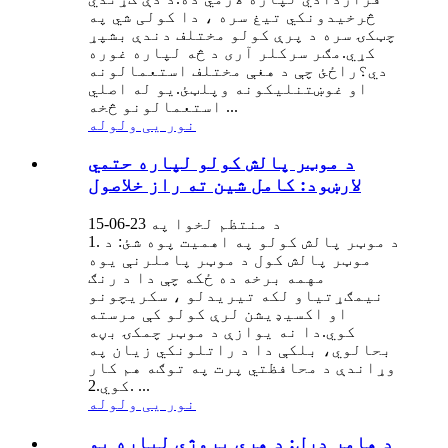
څرخيدونکي تیغ سره ، دا کولی شي په
چټکۍ سره د پرې کولو مختلف دندې بشپړ
کړي.مګر سرکلر آری د څه لپاره غوره
دي؟راځئ چې د هغې مختلف استعمالونه
او غوښتنلیکونه وپلټئ.یو له اصلي
استعمالونو څخه ...
نور یی ولوله
د موټر پالش کولو لپاره حتمي
لارښود: کامل شین ته راز خلاصول
د منتظم لخوا په 23-06-15
1. د موټر پالش کولو په اهمیت پوه شئ: د
موټر پالش کول د موټر پاملرنې یوه
مهمه برخه ده ځکه چې دا د رنګ
نیمګړتیاو لکه تیریدلو ، سکریچونو
او اکسیډیشن لرې کولو کې مرسته
کوي.دا نه یوازې د موټر چمکۍ بڼه
بحالوي، بلکې دا د راتلونکي زیان په
وړاندې د محافظتي پرت په توګه هم کار
کوي.2. ...
نور یی ولوله
د هامر ډرل: د هرې پروژې لپاره یو