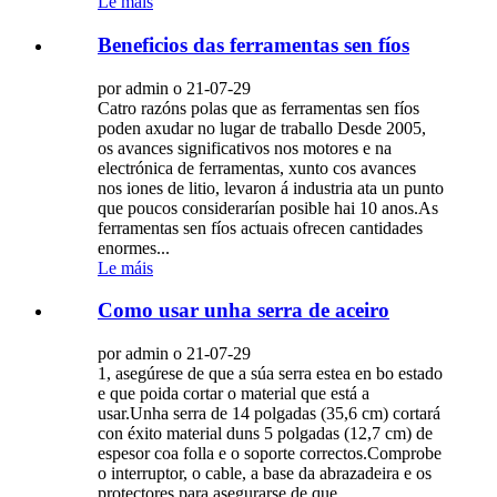
Le máis
Beneficios das ferramentas sen fíos
por admin o 21-07-29
Catro razóns polas que as ferramentas sen fíos
poden axudar no lugar de traballo Desde 2005,
os avances significativos nos motores e na
electrónica de ferramentas, xunto cos avances
nos iones de litio, levaron á industria ata un punto
que poucos considerarían posible hai 10 anos.As
ferramentas sen fíos actuais ofrecen cantidades
enormes...
Le máis
Como usar unha serra de aceiro
por admin o 21-07-29
1, asegúrese de que a súa serra estea en bo estado
e que poida cortar o material que está a
usar.Unha serra de 14 polgadas (35,6 cm) cortará
con éxito material duns 5 polgadas (12,7 cm) de
espesor coa folla e o soporte correctos.Comprobe
o interruptor, o cable, a base da abrazadeira e os
protectores para asegurarse de que...