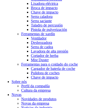
Lixadora eléctrica
Broca de impacto
Chave de impacto
Serra caladora
Serra saciante
Taladro de percusión
Pistola de pulverización
Ferramentas de xardín
Ventilador
Desbrozadora
Serra de cadea
Lavadora de alta presión
Cortador de herba
Mist Duster
Ferramentas para o coidado do coche
Cargador de batería de coche
Pulidora de coches
Chave de impacto
Sobre nós
Perfil da compañía
Cultura da empresa
Novas
Novidades de produtos
Novas da empresa
Noticias da industria