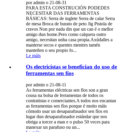
por admin o 21-08-31
PARA ESTA CONSTRUCIÓN PODEDES
NECESITAR DAS FERRAMENTAS
BÁSICAS: Serra de inglete Serra de calar Serra
de mesa Broca de burato de peto Jig Pistola de
cravos Non por nada din que un can é o mellor
amigo dun home.Pero como calquera outro
amigo, necesitan unha casa propia.Axúdalles a
manterse secos e quentes mentres tamén
manteñen o seu propio fo...
Le máis
Os electricistas se benefician do uso de
ferramentas sen fíos
por admin o 21-08-11
As ferramentas eléctricas sen fíos son a gran
cousa na bolsa de ferramentas de todos os
contratistas e comerciantes.A todos nos encantan
as ferramentas sen fíos porque é moito máis
cómodo usar un desaparafusador sen fíos en
lugar dun desaparafusador estándar que nos
obriga a torcer a man e o pulso 50 veces para
manexar un parafuso ou un...