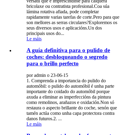
versátil que é imprescindible para calquera
bricolaxe ou contratista profesional.Coa súa
lámina rotativa afiada, pode completar
rapidamente varias tarefas de corte.Pero para que
son mellores as serras circulares?Exploremos os
seus diversos usos e aplicacións.Un dos
principais usos do...
Le máis
A guía definitiva para o pulido de
coches: desbloqueando o segredo
para o brillo perfecto
por admin o 23-06-15
1. Comprenda a importancia do pulido do
automóbil: o pulido do automóbil é unha parte
importante do coidado do automóbil porque
axuda a eliminar as imperfeccións da pintura
como remolinos, arañazos e oxidación.Non só
restaura o aspecto brillante do coche, senón que
tamén actúa como unha capa protectora contra
danos futuros.2. ...
Le máis