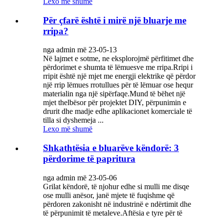
Lexo më shumë
Për çfarë është i mirë një bluarje me
rripa?
nga admin më 23-05-13
Në lajmet e sotme, ne eksplorojmë përfitimet dhe
përdorimet e shumta të lëmuesve me rripa.Rripi i
rripit është një mjet me energji elektrike që përdor
një rrip lëmues rrotullues për të lëmuar ose hequr
materialin nga një sipërfaqe.Mund të bëhet një
mjet thelbësor për projektet DIY, përpunimin e
drurit dhe madje edhe aplikacionet komerciale të
tilla si dyshemeja ...
Lexo më shumë
Shkathtësia e bluarëve këndorë: 3
përdorime të papritura
nga admin më 23-05-06
Grilat këndorë, të njohur edhe si mulli me disqe
ose mulli anësor, janë mjete të fuqishme që
përdoren zakonisht në industrinë e ndërtimit dhe
të përpunimit të metaleve.Aftësia e tyre për të