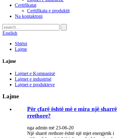
Certifikatat
Certifikata e produktit
Na kontaktoni
English
Shtëpi
Lajme
Lajme
Lajmet e Kompanisë
Lajmet e industrisë
Lajmet e produkteve
Lajme
Për çfarë është më e mira një sharrë
rrethore?
nga admin më 23-06-20
Një sharrë rrethore është një mjet energjetik i