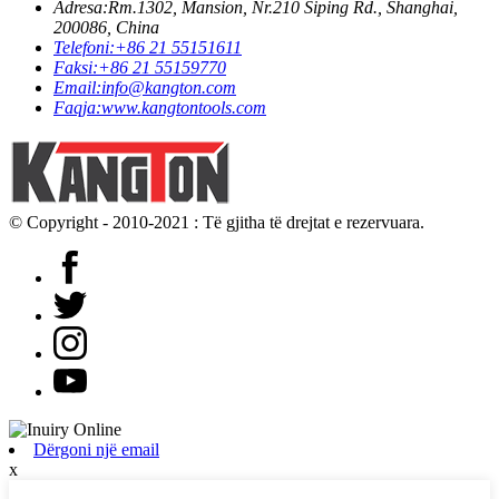
Adresa:
Rm.1302, Mansion, Nr.210 Siping Rd., Shanghai,
200086, China
Telefoni:
+86 21 55151611
Faksi:
+86 21 55159770
Email:
info@kangton.com
Faqja:
www.kangtontools.com
© Copyright - 2010-2021 : Të gjitha të drejtat e rezervuara.
Dërgoni një email
x