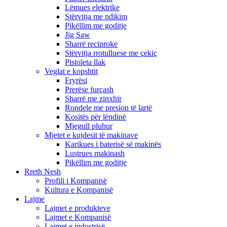
Lëmues elektrike
Stërvitja me ndikim
Pikëllim me goditje
Jig Saw
Sharrë reciproke
Stërvitja rrotulluese me çekiç
Pistoleta llak
Veglat e kopshtit
Fryrësi
Prerëse furçash
Sharrë me zinxhir
Rondele me presion të lartë
Kositës për lëndinë
Mjegull pluhur
Mjetet e kujdesit të makinave
Karikues i baterisë së makinës
Lustrues makinash
Pikëllim me goditje
Rreth Nesh
Profili i Kompanisë
Kultura e Kompanisë
Lajme
Lajmet e produkteve
Lajmet e Kompanisë
Lajmet e industrisë