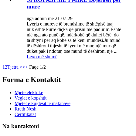
mure
nga admin më 21-07-29
Lyerja e mureve të brendshme të shtëpisë tuaj
nuk është kurrë diçka që prisni me padurim.Është
një nga ato punë që, ndërkohë që duhet bërë, do
ta shtyni për aq kohë sa të keni mundësi.Ju mund
të dëshironi thjesht të lyeni një mur, një mur që
duket pak i ndotur, ose mund të dëshironi një ...
Lexo më shumë
1
2
Tjetra >
>>
Faqe 1/2
Forma e Kontaktit
Mjete elektrike
Veglat e kopshtit
Mjetet e kujdesit të makinave
Rreth Nesh
Certifikatat
Na kontaktoni