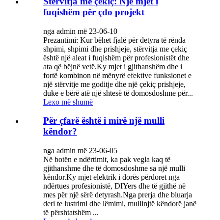
Stërvitja me çekiç: Një mjet i
fuqishëm për çdo projekt
nga admin më 23-06-10
Prezantimi: Kur bëhet fjalë për detyra të rënda
shpimi, shpimi dhe prishjeje, stërvitja me çekiç
është një aleat i fuqishëm për profesionistët dhe
ata që bëjnë vetë.Ky mjet i gjithanshëm dhe i
fortë kombinon në mënyrë efektive funksionet e
një stërvitje me goditje dhe një çekiç prishjeje,
duke e bërë atë një shtesë të domosdoshme për...
Lexo më shumë
Për çfarë është i mirë një mulli
këndor?
nga admin më 23-06-05
Në botën e ndërtimit, ka pak vegla kaq të
gjithanshme dhe të domosdoshme sa një mulli
këndor.Ky mjet elektrik i dorës përdoret nga
ndërtues profesionistë, DIYers dhe të gjithë në
mes për një sërë detyrash.Nga prerja dhe bluarja
deri te lustrimi dhe lëmimi, mullinjtë këndorë janë
të përshtatshëm ...