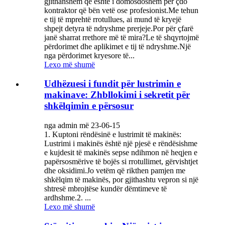
gjithanshëm që është i domosdoshëm për çdo
kontraktor që bën vetë ose profesionist.Me tehun
e tij të mprehtë rrotullues, ai mund të kryejë
shpejt detyra të ndryshme prerjeje.Por për çfarë
janë sharrat rrethore më të mira?Le të shqyrtojmë
përdorimet dhe aplikimet e tij të ndryshme.Një
nga përdorimet kryesore të...
Lexo më shumë
Udhëzuesi i fundit për lustrimin e
makinave: Zhbllokimi i sekretit për
shkëlqimin e përsosur
nga admin më 23-06-15
1. Kuptoni rëndësinë e lustrimit të makinës:
Lustrimi i makinës është një pjesë e rëndësishme
e kujdesit të makinës sepse ndihmon në heqjen e
papërsosmërive të bojës si rrotullimet, gërvishtjet
dhe oksidimi.Jo vetëm që rikthen pamjen me
shkëlqim të makinës, por gjithashtu vepron si një
shtresë mbrojtëse kundër dëmtimeve të
ardhshme.2. ...
Lexo më shumë