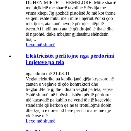
DUHEN MJETET THEMELORE: Mitre sharrë
me biçikletë me sharrë tavoline Stërvitja me
vrima xhepi Jig gozhdë pistoletë Jo më kot thonë
se qeni është miku më i mirë i njeriut.Por si çdo
mik tjetër, ata kanë nevojë për një shtëpi të
tyren.Ai i ndihmon ata të qëndrojnë të thatë dhe
të ngrohtë, duke mbajtur gjithashtu shëndetin
tuaj...
Lexo më shumë
Elektricistët përfitojnë nga përdorimi
i mjeteve pa tela
nga admin më 21-08-11
Veglat elektrike pa kabllo janë gjëja kryesore në
çantën e veglave të çdo kontraktori dhe
tregtari.Ne të gjithë i duam veglat pa tela, sepse
është shumë më i përshtatshëm për të përdorur
një kaçavidë pa kabllo në vend të një kaçavide
standarde që kërkon që ne të rrotullojmë dorën
dhe kyçin e dorës 50 herë për t'u marrë me një
vidë ose një...
Lexo më shumë