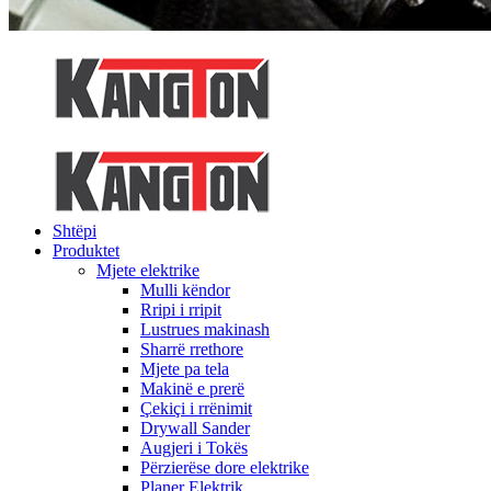
Shtëpi
Produktet
Mjete elektrike
Mulli këndor
Rripi i rripit
Lustrues makinash
Sharrë rrethore
Mjete pa tela
Makinë e prerë
Çekiçi i rrënimit
Drywall Sander
Augjeri i Tokës
Përzierëse dore elektrike
Planer Elektrik