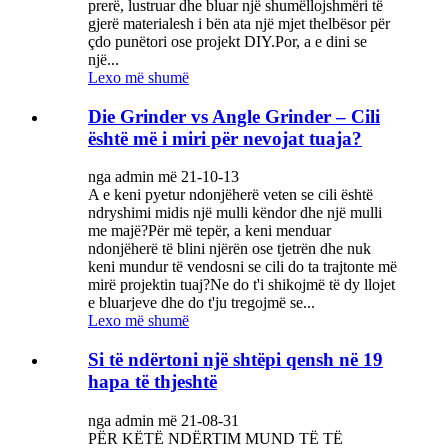
prerë, lustruar dhe bluar një shumëllojshmëri të
gjerë materialesh i bën ata një mjet thelbësor për
çdo punëtori ose projekt DIY.Por, a e dini se
një...
Lexo më shumë
Die Grinder vs Angle Grinder – Cili
është më i miri për nevojat tuaja?
nga admin më 21-10-13
A e keni pyetur ndonjëherë veten se cili është
ndryshimi midis një mulli këndor dhe një mulli
me majë?Për më tepër, a keni menduar
ndonjëherë të blini njërën ose tjetrën dhe nuk
keni mundur të vendosni se cili do ta trajtonte më
mirë projektin tuaj?Ne do t'i shikojmë të dy llojet
e bluarjeve dhe do t'ju tregojmë se...
Lexo më shumë
Si të ndërtoni një shtëpi qensh në 19
hapa të thjeshtë
nga admin më 21-08-31
PËR KËTË NDËRTIM MUND TË TË