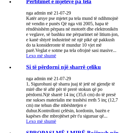
Përfitimet e mjeteve pa tela
nga admin më 21-07-29
Katër arsye pse mjetet pa tela mund të ndihmojnë
në vendin e punës Që nga viti 2005, hapa të
rëndësishëm përpara në motorët dhe elektronikën
e veglave, së bashku me përparimet në litium-jon,
e kanë shtyrë industrinë në një pikë që pakkush
do ta konsideronte të mundur 10 vjet më
parë.Veglat e sotme pa tela ofrojnë sasi masive...
Lexo më shumë
Si të përdorni një sharrë çeliku
nga admin më 21-07-29
1, Sigurohuni që sharra juaj të jetë në gjendje të
mirë dhe të aftë për të prerë stokun që po
përdorni.Një sharrë 14 inç (35,6 cm) do të presë
me sukses materialin me trashësi rreth 5 inç (12,7
cm) me tehun dhe mbështetjen e
duhur.Kontrolloni çelësin, kordonin, bazën e
kapëses dhe mbrojtëset për t'u siguruar që...
Lexo më shumë
SPROPASI MË I MIRË Bojërash për