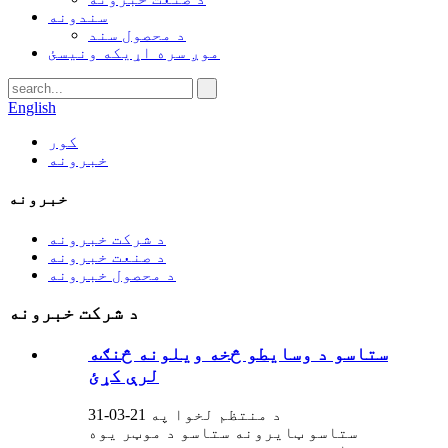
سندونه
د محصول سند
موږ سره اړیکه ونیسئ
English
کور
خبرونه
خبرونه
د شرکت خبرونه
د صنعت خبرونه
د محصول خبرونه
د شرکت خبرونه
ستاسو د وسایطو څخه ویلونه څنګه
لرې کړئ
د منتظم لخوا په 21-03-31
ستاسو ټایرونه ستاسو د موټر یوه