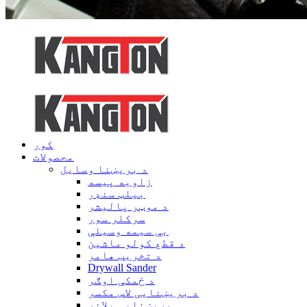
کور
محصولات
د بریښنا وسایل
زاویه پیسه
بیلټ سنډر
د موټر پالیشر
سرکلر سور
بې سیمه وسیلې
د قطع کولو ماشین
د تخریب هامر
Drywall Sander
د ځمکې اوګر
د بریښنایی لاس مکسر
بریښنایی پلانر