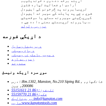
اړینه برخه ده.دوی د خوندیتوب،
آرامۍ او فعالیت لپاره شتون
لري.ټایرونه په څرخونو کې ایښودل
شوي ، چې په پایله کې موټر ته ایښودل
کیږي.ځینې ​​​​موټرونه سمتي یا موقعیتي
ټایرونه لري.سمتي معنی دا ده چې د ...
نور یی ولوله
د اړیکې فورمه
د بریښنا وسایل
د باغ وسیلې
د موټر پاملرنې وسیلې
زموږ په اړه
سندونه
موږ سره اړیکه ونیسئ
Rm.1302, Mansion, No.210 Siping Rd.، شانګهای،
ادرس:
200086، چین
تلیفون:
+86 21 55151611
فکس:
+86 21 55159770
info@kangton.com
بریښنالیک:
www.kangtontools.com
سایټ: