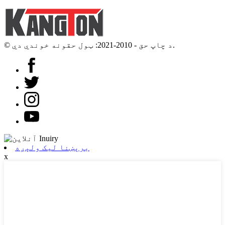
© د چاپ حق - 2010-2021: ټول حقونه خوندي دي.
برېښنا لیک ولېږه
x