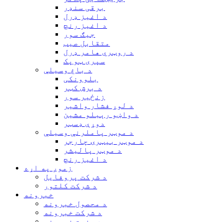
برقی سنډر
د اغیز ډرل
د اغیز رنچ
جیګ سور
متقابل صیب
د روټري هامر ډرل
سپری ټوپک
د باغ وسیلې
بلوونکی
د برش کټر
زنځیر سور
د لوړ فشار واشیر
د واښو رېبلو مشین
دوړې ډسټر
د موټر پاملرنې وسیلې
د موټر بیټرۍ چارجر
د موټر پالیشر
د اغیز رنچ
زموږ په اړه
د شرکت پروفایل
د شرکت کلتور
خبرونه
د محصول خبرونه
د شرکت خبرونه
د صنعت خبرونه